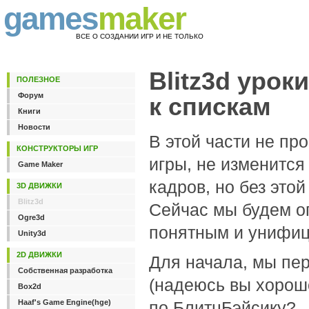
games
maker
ВСЕ О СОЗДАНИИ ИГР И НЕ ТОЛЬКО
Blitz3d урок
ПОЛЕЗНОЕ
Форум
к спискам
Книги
Новости
В этой части не пр
КОНСТРУКТОРЫ ИГР
игры, не изменится
Game Maker
кадров, но без это
3D ДВИЖКИ
Blitz3d
Сейчас мы будем оп
Ogre3d
понятным и унифи
Unity3d
2D ДВИЖКИ
Для начала, мы пер
Собственная разработка
(надеюсь вы хорош
Box2d
Haaf's Game Engine(hge)
по БлитцБэйсику? .