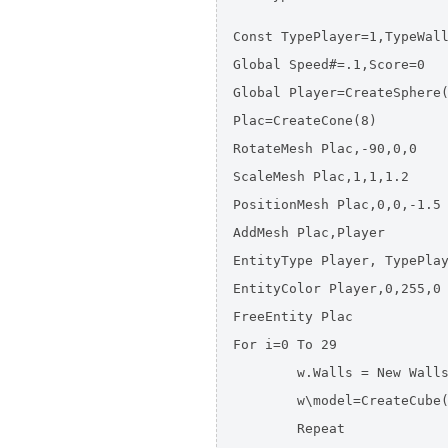
Const TypePlayer=1,TypeWall
Global Speed#=.1,Score=0

Global Player=CreateSphere(
Plac=CreateCone(8)

RotateMesh Plac,-90,0,0 

ScaleMesh Plac,1,1,1.2

PositionMesh Plac,0,0,-1.5

AddMesh Plac,Player

EntityType Player, TypePlay
EntityColor Player,0,255,0

FreeEntity Plac

For i=0 To 29

	w.Walls = New Walls

	w\model=CreateCube()

	Repeat 
