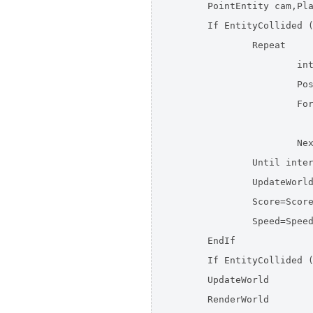
	PointEntity cam,Player 

	If EntityCollided (Player,TypeTarget)

		Repeat 

			inter=False

			PositionEntity Target,Rnd(-40,40),0,Rnd(-40,40)

			For w.Walls = Each Walls

				If MeshesIntersect(Target, w\model) in
			Next

		Until inter=False

		UpdateWorld

		Score=Score+1 

		Speed=Speed+.01

	EndIf

	If EntityCollided (Player,TypeWalls) End

	UpdateWorld

	RenderWorld
