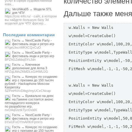
количество элемен
услуг в сфере художественной
ковк...
VeroNika05 → Модели STL
Дальше также меня
для ЧПУ
https://cnc-info.ru/ - сайт, в котором
вы найдете большую базу 3d
моделей для ЧПУ фрезер...
w.Walls = New Walls

Последние комментарии
w\model=CreateCube()

Гость → NextCastle Party -
EntityColor w\model,100,20,
фестиваль инди и ретро игр
HYgeLfecnMKXCQxCuO
EntityType w\model,TypeWall
Гость → NextCastle Party -
фестиваль инди и ретро игр
BPZhGZebbqSYcJdn
PositionEntity w\model,-50,
Гость → Ключевое
дополнение для Arma 3
FitMesh w\model,-1,-1,-50,2
HPZqLlWsZKMDLsGiHWUJG
Гость → Конкурс по созданию
игр с призами до 150 тысяч
рублей - Hackaphone Moscow
w.Walls = New Walls

Kaspersky
SZPmHVrvDIbgVmyUCxCNcap
w\model=CreateCube()

Гость → Буквально на днях
на Гамине состоится анонс
EntityColor w\model,100,20,
пятнадцатого конкурса
по разработке игр.
EntityType w\model,TypeWall
nxOAqGtztkTycOxldX
Гость → NextCastle Party -
PositionEntity w\model,50,0
фестиваль инди и ретро игр
bYwUFxOYmARKrFpmrrs
FitMesh w\model,-1,-1,-50,2
Гость → Конкурс по созданию
игр с призами до 150 тысяч