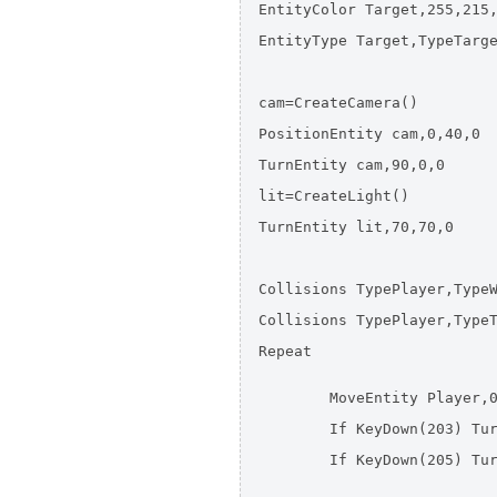
EntityColor Target,255,215,
EntityType Target,TypeTarge
cam=CreateCamera()

PositionEntity cam,0,40,0

TurnEntity cam,90,0,0

lit=CreateLight()

TurnEntity lit,70,70,0

Collisions TypePlayer,TypeW
Collisions TypePlayer,TypeT
Repeat

	MoveEntity Player,0,0,Speed#

	If KeyDown(203) TurnEntity Player,0,3,0

	If KeyDown(205) TurnEntity Player,0,-3,0
