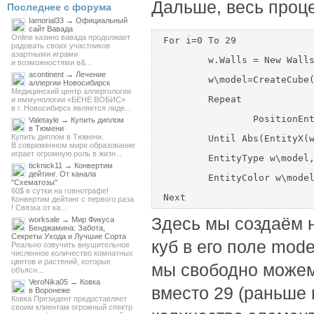
Дальше, весь проце
Последнее с форума
Iamorial33 → Официальный
сайт Вавада
Online казино вавада продолжает
For i=0 To 29

радовать своих участников
азартными играми
	w.Walls = New Walls

и возможностями в&...
acontinent → Лечение
	w\model=CreateCube()

аллергии Новосибирск
Медицинский центр аллергологии
	Repeat 

и иммунологии «БЕНЕ ВОБИС»
в г. Новосибирск является лиде...
		PositionEntity w\model,Rnd(-40,40),0,Rnd(-40,40)

Valetayle → Купить диплом
в Тюмени
Купить диплом в Тюмени.
	Until Abs(EntityX(w\model))>10 Or Abs(EntityZ(w\model))>10

В современном мире образование
играет огромную роль в жизн...
	EntityType w\model, TypeWalls

ticknick11 → Конвертим
дейтинг. От канала
	EntityColor w\model,255,0,0

"Схематозы"
60$ в сутки на говнотрафе!
Next
Конвертим дейтинг с первого раза
! Связка от ка...
Здесь мы создаём н
worksale → Мир Фикуса
Бенджамина: Забота,
Секреты Ухода и Лучшие Сорта
куб в его поле mod
Реально озвучить внушительное
численное количество комнатных
цветов и растений, которые
мы свободно можем
объясн...
VeroNika05 → Ковка
вместо 29 (раньше
в Воронеже
Ковка Президент предоставляет
своим клиентам огромный спектр