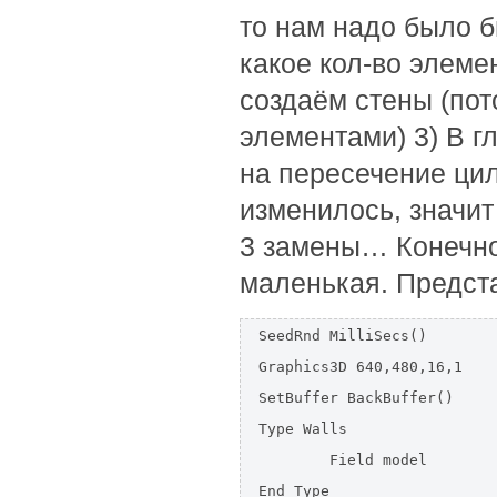
то нам надо было 
какое кол-во элемен
создаём стены (по
элементами) 3) В г
на пересечение цил
изменилось, значи
3 замены… Конечно,
маленькая. Предста
SeedRnd MilliSecs()

Graphics3D 640,480,16,1

SetBuffer BackBuffer()

Type Walls

	Field model

End Type
