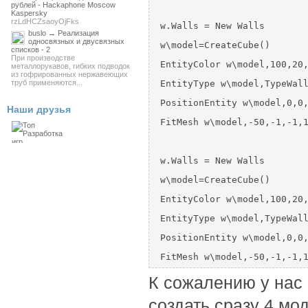
рублей - Hackaphone Moscow
Kaspersky
rzLdHCZsaoyOjFks
w.Walls = New Walls

buslo → Реализация
односвязных и двусвязных
w\model=CreateCube()

списков - 2
При производстве
EntityColor w\model,100,20,
металлорукавов, гибких подводок
из гофрированных нержавеющих
труб применяются...
EntityType w\model,TypeWall
PositionEntity w\model,0,0,
Наши друзья
FitMesh w\model,-50,-1,-1,1
w.Walls = New Walls

w\model=CreateCube()

EntityColor w\model,100,20,
EntityType w\model,TypeWall
PositionEntity w\model,0,0,
FitMesh w\model,-50,-1,-1,
К сожалению у нас 
создать сразу 4 мо