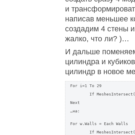
и трансформировать
написав меньшее ко
создадим 4 стены и
жалко, что ли? )…
И дальше поменяем
цилиндра и кубиков
цилиндр в новое ме
For i=1 To 29

	If MeshesIntersect(Target, Walls(i)) inter=True

Next

…на:

For w.Walls = Each Walls

	If MeshesIntersect(Target, w\model) inter=True
