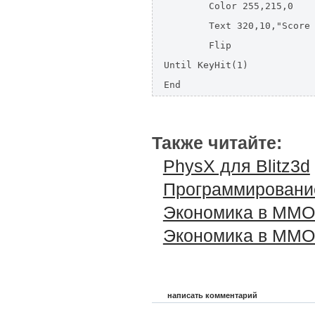
	Color 255,215,0

	Text 320,10,"Score : "+Score,True,True

	Flip

Until KeyHit(1)

End
Также читайте:
PhysX для Blitz3d
Программирование 
Экономика в MMO
Экономика в MMO
написать комментарий