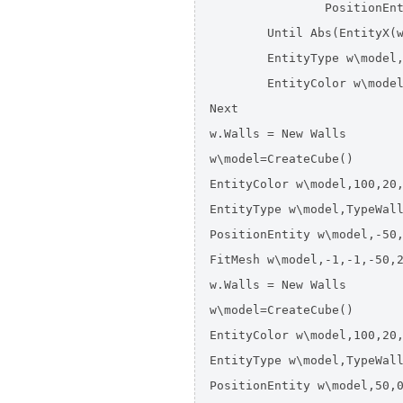
		PositionEntity w\model,Rnd(-40,40),0,Rnd(-40,40)

	Until Abs(EntityX(w\model))>10 Or Abs(EntityZ(w\model))>10

	EntityType w\model, TypeWalls

	EntityColor w\model,255,0,0

Next

w.Walls = New Walls

w\model=CreateCube()

EntityColor w\model,100,20,
EntityType w\model,TypeWall
PositionEntity w\model,-50,
FitMesh w\model,-1,-1,-50,2
w.Walls = New Walls

w\model=CreateCube()

EntityColor w\model,100,20,
EntityType w\model,TypeWall
PositionEntity w\model,50,0