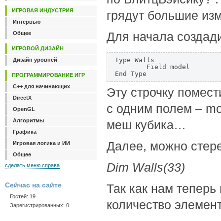
ИГРОВАЯ ИНДУСТРИЯ
грядут большие из
Интервью
Для начала создади
Общее
ИГРОВОЙ ДИЗАЙН
Type Walls

Дизайн уровней
	Field model

End Type
ПРОГРАММИРОВАНИЕ ИГР
C++ для начинающих
Эту строчку помест
DirectX
с одним полем – mo
OpenGL
Алгоритмы
меш кубика…
Графика
Далее, можно стере
Игровая логика и ИИ
Общее
Dim Walls(33)
сделать меню справа
Сейчас на сайте
Так как нам теперь
Гостей: 19
количество элемен
Зарегистрированных: 0