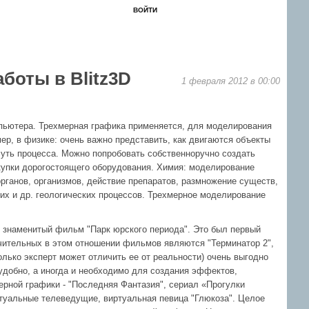
ВОЙТИ
ЗАБЫЛ?
РЕГИСТРАЦИЯ
Форум
Книги
Новости
Контакты
боты в Blitz3D
1 февраля 2012 в 00:00
пьютера. Трехмерная графика применяется, для моделирования
мер, в физике: очень важно представить, как двигаются объекты
суть процесса. Можно попробовать собственноручно создать
покупки дорогостоящего оборудования. Химия: моделирование
органов, организмов, действие препаратов, размножение существ,
их и др. геологических процессов. Трехмерное моделирование
и знаменитый фильм "Парк юрского периода". Это был первый
чительных в этом отношении фильмов являются "Терминатор 2",
олько эксперт может отличить ее от реальности) очень выгодно
удобно, а иногда и необходимо для создания эффектов,
ной графики - "Последняя Фантазия", сериал «Прогулки
ртуальные телеведущие, виртуальная певица "Глюкоза". Целое