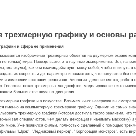
в трехмерную графику и основы ра
графики и сфера ее применения
называется изображение трехмерных объектов на двумерном экране ком
и не только) мира. Прежде всего, это научные эксперименты. Вот, напри
мы, молекулы), как они взаимодействуют межу собой, чтобы вникнуть в 
 задать их скорость и др. параметры и посмотреть, что получится без 
и и изменении состояния реактивов. Биология: деление клеток, работа 
р. Геология: показ трехмерных ландшафтов, моделирование тектоническ
яющем большинстве научных дисциплин.
ехмерная графика и в искусстве. Возьмем кино: наверняка вы смотрел
ался именно на компьютерную трехмерную графику. Одними из самых зна
ользовать трехмерную графику (которая достигла такого реализма, что т
ерный зал специалистов, чем делать декорации и нанимать массовку) и 
ом мире. Уже появился фильм, полностью сделанный с помощью трехмер
фильмы "Шрэк", "Ледниковый период", "Корпорация монстров", есть ви