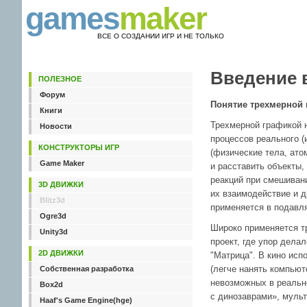
games
maker
ВСЕ О СОЗДАНИИ ИГР И НЕ ТОЛЬКО
Введение 
ПОЛЕЗНОЕ
Форум
Понятие трехмерной 
Книги
Трехмерной графикой 
Новости
процессов реального (
КОНСТРУКТОРЫ ИГР
(физические тела, ато
Game Maker
и расставить объекты,
реакций при смешивани
3D ДВИЖКИ
их взаимодействие и д
Blitz3d
применяется в подавл
Ogre3d
Широко применяется тр
Unity3d
проект, где упор дел
2D ДВИЖКИ
"Матрица". В кино исп
(легче нанять компьют
Собственная разработка
невозможных в реальн
Box2d
с динозаврами», мульт
Haaf's Game Engine(hge)