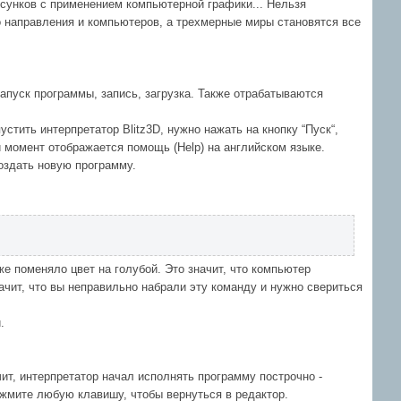
исунков с применением компьютерной графики... Нельзя
о направления и компьютеров, а трехмерные миры становятся все
апуск программы, запись, загрузка. Также отрабатываются
стить интерпретатор Blitz3D, нужно нажать на кнопку “Пуск“,
ый момент отображается помощь (Help) на английском языке.
оздать новую программу.
же поменяло цвет на голубой. Это значит, что компьютер
начит, что вы неправильно набрали эту команду и нужно свериться
.
ит, интерпретатор начал исполнять программу построчно -
 Нажмите любую клавишу, чтобы вернуться в редактор.