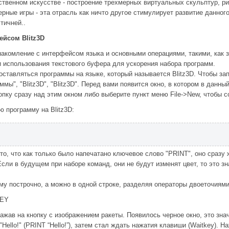
твенном искусстве - построение трехмерных виртуальных скульптур, р
рные игры - эта отрасль как ничто другое стимулирует развитие данног
тичней..
ейсом Blitz3D
накомление с интерфейсом языка и основными операциями, такими, как з
и использования текстового буфера для ускорения набора программ.
оставляться программы на языке, который называется Blitz3D. Чтобы запу
ммы", "Blitz3D", "Blitz3D". Перед вами появится окно, в котором в данн
пку сразу над этим окном либо выберите пункт меню File->New, чтобы с
 программу на Blitz3D:
то, что как только было напечатано ключевое слово "PRINT", оно сразу 
Если в будущем при наборе команд, они не будут изменят цвет, то это з
у построчно, а можно в одной строке, разделяя операторы двоеточиями
KEY
ажав на кнопку с изображением ракеты. Появилось черное окно, это знач
Hello!" (PRINT “Hello!”), затем стал ждать нажатия клавиши (Waitkey).