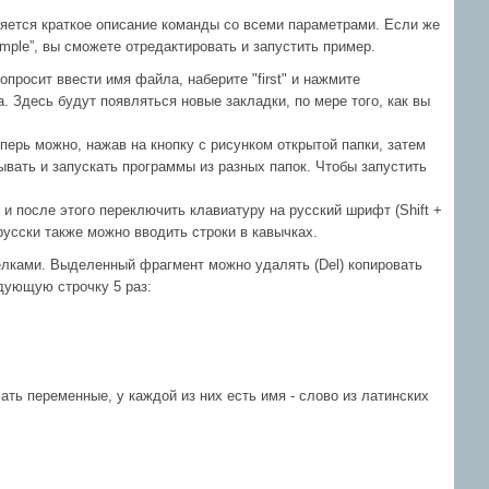
вляется краткое описание команды со всеми параметрами. Если же
ple”, вы сможете отредактировать и запустить пример.
просит ввести имя файла, наберите "first" и нажмите
. Здесь будут появляться новые закладки, по мере того, как вы
перь можно, нажав на кнопку с рисунком открытой папки, затем
рывать и запускать программы из разных папок. Чтобы запустить
и после этого переключить клавиатуру на русский шрифт (Shift +
-русски также можно вводить строки в кавычках.
елками. Выделенный фрагмент можно удалять (Del) копировать
ледующую строчку 5 раз:
ть переменные, у каждой из них есть имя - слово из латинских