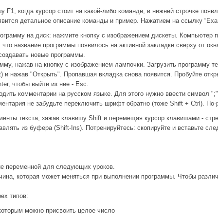
у F1, когда курсор стоит на какой-либо команде, в нижней строчке поя
явится детальное описание команды и пример. Нажатием на ссылку “Exam
ограмму на диск: нажмите кнопку с изображением дискеты. Компьютер по
, что название программы появилось на активной закладке сверху от окна
создавать новые программы.
мму, нажав на кнопку с изображением лампочки. Загрузить программу те
st) и нажав "Открыть". Пропавшая вкладка снова появится. Пробуйте отк
er, чтобы выйти из нее - Esc.
дить комментарии на русском языке. Для этого нужно ввести символ ";" 
ментария не забудьте переключить шрифт обратно (тоже Shift + Ctrl). По
нты текста, зажав клавишу Shift и перемещая курсор клавишами - стр
ставлять из буфера (Shift-Ins). Потренируйтесь: скопируйте и вставьте с
ие переменной для следующих уроков.
чина, которая может меняться при выполнении программы. Чтобы различа
ех типов:
которым можно присвоить целое число