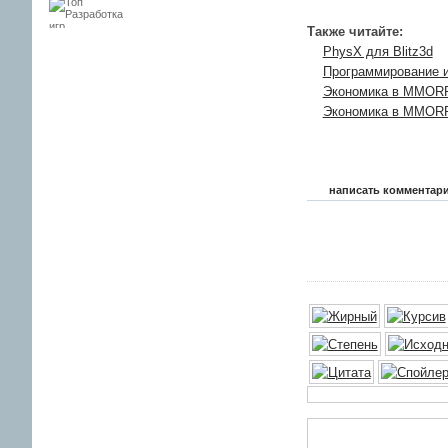
Также читайте:
PhysX для Blitz3d
Программирование иг
Экономика в MMORP
Экономика в MMORP
написать комментар