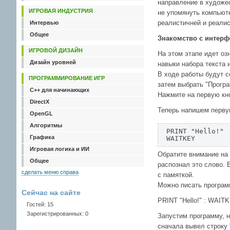
направление в художес
ИГРОВАЯ ИНДУСТРИЯ
не упомянуть компьюте
реалистичней и реалис
Интервью
Общее
Знакомство с интерф
ИГРОВОЙ ДИЗАЙН
На этом этапе идет оз
Дизайн уровней
навыки набора текста 
В ходе работы будут с
ПРОГРАММИРОВАНИЕ ИГР
затем выбрать "Програ
C++ для начинающих
Нажмите на первую кно
DirectX
Теперь напишем первую
OpenGL
Алгоритмы
PRINT "Hello!"

Графика
WAITKEY
Игровая логика и ИИ
Обратите внимание на 
Общее
распознал это слово. 
сделать меню справа
с памяткой.
Можно писать программ
Сейчас на сайте
PRINT "Hello!" : WAIT
Гостей: 15
Зарегистрированных: 0
Запустим программу, н
сначала вывел строку "