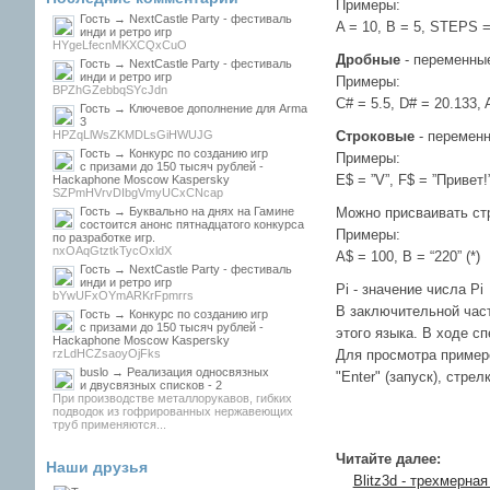
Примеры:
Гость → NextCastle Party - фестиваль
A = 10, B = 5, STEPS = 
инди и ретро игр
HYgeLfecnMKXCQxCuO
Дробные
- переменные
Гость → NextCastle Party - фестиваль
инди и ретро игр
Примеры:
BPZhGZebbqSYcJdn
С# = 5.5, D# = 20.133, 
Гость → Ключевое дополнение для Arma
3
HPZqLlWsZKMDLsGiHWUJG
Строковые
- переменн
Гость → Конкурс по созданию игр
Примеры:
с призами до 150 тысяч рублей -
E$ = ”V”, F$ = ”Привет!”
Hackaphone Moscow Kaspersky
SZPmHVrvDIbgVmyUCxCNcap
Гость → Буквально на днях на Гамине
Можно присваивать ст
состоится анонс пятнадцатого конкурса
Примеры:
по разработке игр.
nxOAqGtztkTycOxldX
A$ = 100, B = “220” (*)
Гость → NextCastle Party - фестиваль
инди и ретро игр
Pi - значение числа Pi
bYwUFxOYmARKrFpmrrs
В заключительной част
Гость → Конкурс по созданию игр
с призами до 150 тысяч рублей -
этого языка. В ходе с
Hackaphone Moscow Kaspersky
rzLdHCZsaoyOjFks
Для просмотра примеро
buslo → Реализация односвязных
"Enter" (запуск), стрелк
и двусвязных списков - 2
При производстве металлорукавов, гибких
подводок из гофрированных нержавеющих
труб применяются...
Читайте далее:
Наши друзья
Blitz3d - трехмерна