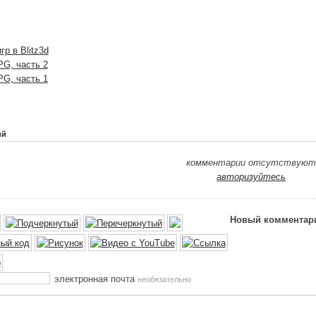
р в Blitz3d
G, часть 2
G, часть 1
ий
комментарии отсутствую
авторизуйтесь
Новый комментар
электронная почта
необязательно