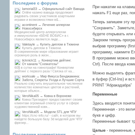
Последнее с форума
При нажатии на клавиш
Iamorial33 → Официальный сайт Вавада
Online казино вавада продолжает
нажать F1 еще раз, по
радовать своих участников азартными
играми и возможностями в&...
Теперь запишем эту пр
acontinent → Лечение аллергии
"Сохранить". Заметьте
Новосибирск
Медицинский центр аллергологии
будете открывать или 
и иммунологии «БЕНЕ ВОБИС» в г.
Новосибирск является лиде...
Закроем теперь програ
Valetayle → Купить диплом в Тюмени
выбрав программу (fir
Купить диплом в Тюмени.
В современном мире образование играет
программу, нажмите Ent
огромную роль в жизн...
В программе можно вво
ticknick11 → Конвертим дейтинг.
Ctrl). После ввода ком
От канала "Схематозы"
60$ в сутки на говнотрафе! Конвертим
дейтинг с первого раза ! Связка от ка...
Можно выделять фрагме
worksale → Мир Фикуса Бенджамина:
в буфер (Ctrl-Ins) и в
Забота, Секреты Ухода и Лучшие Сорта
Реально озвучить внушительное численное
PRINT “Абракадабра”
количество комнатных цветов и растений,
которые объясн...
Переменные
VeroNika05 → Ковка в Воронеже
Ковка Президент предоставляет своим
Здесь вводится понят
клиентам огромный спектр услуг в сфере
художественной ковк...
Переменная - это вели
VeroNika05 → Модели STL для ЧПУ
букв и цифр.
https://cnc-info.ru/ - сайт, в котором вы
найдете большую базу 3d моделей для ЧПУ
Переменные бывают тр
фрезер...
Целые
- переменные, 
Последние комментарии