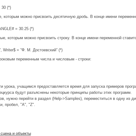
30 (*)
, которым можно присвоить десятичную дробь. В конце имени переменно
ANGLE# = 30.25 (*)
ые, которым можно присвоить строку. В конце имени переменной ставитс
, Writer$ = ”Ф. М. Достоевский” (*)
роковым переменным числа и числовым - строки:
и урока, учащимся предоставляется время для запуска примеров програ
пецкурса будут разъяснены некоторые принципы работы этих программ.
в, нужно перейти в раздел (Help->Samples), переместиться в одну из д
и, пробел, "A", "Z".
я сцена и объекты