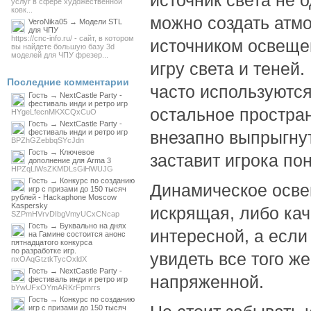
источник света не 
услуг в сфере художественной
ковк...
можно создать атмо
VeroNika05 → Модели STL
для ЧПУ
https://cnc-info.ru/ - сайт, в котором
источником освеще
вы найдете большую базу 3d
моделей для ЧПУ фрезер...
игру света и теней.
Последние комментарии
часто используются
Гость → NextCastle Party -
фестиваль инди и ретро игр
остальное простран
HYgeLfecnMKXCQxCuO
Гость → NextCastle Party -
фестиваль инди и ретро игр
внезапно выпрыгнуть
BPZhGZebbqSYcJdn
Гость → Ключевое
заставит игрока по
дополнение для Arma 3
HPZqLlWsZKMDLsGiHWUJG
Гость → Конкурс по созданию
Динамическое осве
игр с призами до 150 тысяч
рублей - Hackaphone Moscow
Kaspersky
искрящая, либо ка
SZPmHVrvDIbgVmyUCxCNcap
Гость → Буквально на днях
интересной, а если
на Гамине состоится анонс
пятнадцатого конкурса
по разработке игр.
увидеть все того ж
nxOAqGtztkTycOxldX
Гость → NextCastle Party -
напряженной.
фестиваль инди и ретро игр
bYwUFxOYmARKrFpmrrs
Гость → Конкурс по созданию
игр с призами до 150 тысяч