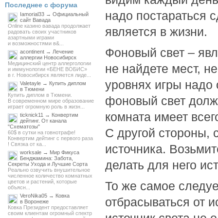
Последнее с форума
надо постараться с
Iamorial33 → Официальный
сайт Вавада
Online казино вавада продолжает
является в жизни.
радовать своих участников
азартными играми
и возможностями в&...
Фоновый свет – явл
acontinent → Лечение
аллергии Новосибирск
Медицинский центр аллергологии
не найдете мест, н
и иммунологии «БЕНЕ ВОБИС»
в г. Новосибирск является лиде...
уровнях игры надо 
Valetayle → Купить диплом
в Тюмени
Купить диплом в Тюмени.
фоновый свет долже
В современном мире образование
играет огромную роль в жизн...
комната имеет всег
ticknick11 → Конвертим
дейтинг. От канала
"Схематозы"
С другой стороны, с
60$ в сутки на говнотрафе!
Конвертим дейтинг с первого раза
! Связка от ка...
источника. Возьмит
worksale → Мир Фикуса
Бенджамина: Забота,
делать для него ист
Секреты Ухода и Лучшие Сорта
Реально озвучить внушительное
численное количество комнатных
цветов и растений, которые
То же самое следуе
объясн...
VeroNika05 → Ковка
отбрасываться от и
в Воронеже
Ковка Президент предоставляет
своим клиентам огромный спектр