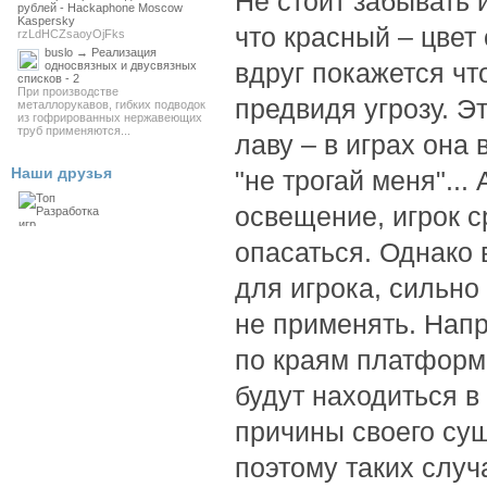
Не стоит забывать 
рублей - Hackaphone Moscow
Kaspersky
что красный – цвет
rzLdHCZsaoyOjFks
buslo → Реализация
вдруг покажется чт
односвязных и двусвязных
списков - 2
При производстве
предвидя угрозу. Э
металлорукавов, гибких подводок
из гофрированных нержавеющих
труб применяются...
лаву – в играх она 
Наши друзья
"не трогай меня"..
освещение, игрок с
опасаться. Однако 
для игрока, сильн
не применять. Нап
по краям платформ
будут находиться в
причины своего сущ
поэтому таких случ