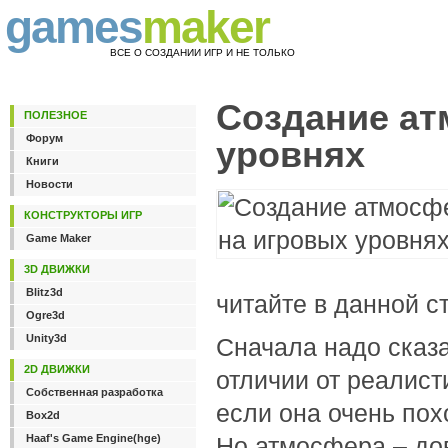
games
maker
ВСЕ О СОЗДАНИИ ИГР И НЕ ТОЛЬКО
Создание ат
ПОЛЕЗНОЕ
Форум
уровнях
Книги
Новости
КОНСТРУКТОРЫ ИГР
Game Maker
3D ДВИЖКИ
Blitz3d
читайте в данной ст
Ogre3d
Unity3d
Сначала надо сказа
2D ДВИЖКИ
отличии от реалист
Собственная разработка
если она очень пох
Box2d
Haaf's Game Engine(hge)
Но атмосфера – дов