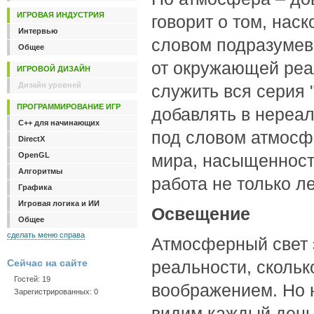
ИГРОВАЯ ИНДУСТРИЯ
говорит о том, наск
Интервью
словом подразумев
Общее
от окружающей реа
ИГРОВОЙ ДИЗАЙН
Дизайн уровней
служить вся серия 
ПРОГРАММИРОВАНИЕ ИГР
добавлять в нереал
C++ для начинающих
под словом атмосф
DirectX
OpenGL
мира, насыщенност
Алгоритмы
работа не только л
Графика
Игровая логика и ИИ
Освещение
Общее
сделать меню справа
Атмосферный свет э
Сейчас на сайте
реальности, скольк
Гостей: 19
воображением. Но не
Зарегистрированных: 0
видим каждый день,