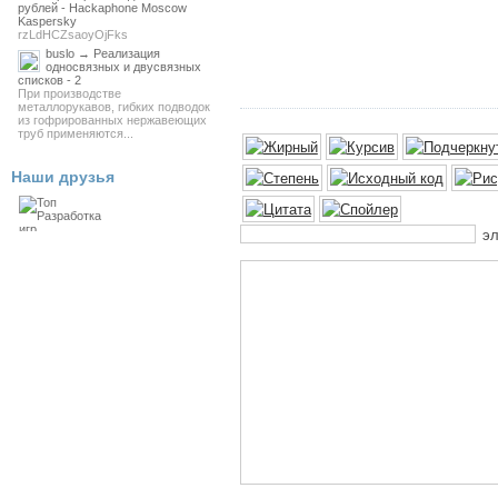
рублей - Hackaphone Moscow
Kaspersky
rzLdHCZsaoyOjFks
buslo → Реализация
односвязных и двусвязных
списков - 2
При производстве
металлорукавов, гибких подводок
из гофрированных нержавеющих
труб применяются...
Наши друзья
эл