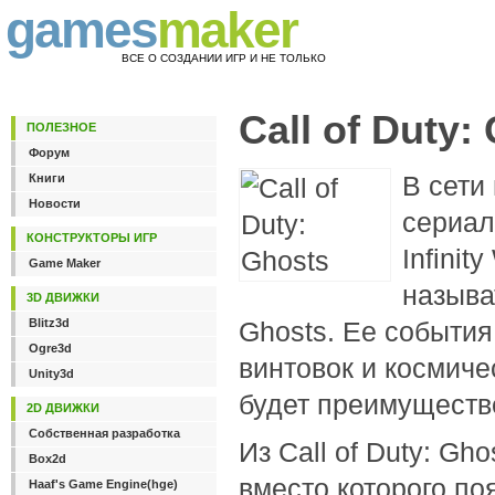
games
maker
ВСЕ О СОЗДАНИИ ИГР И НЕ ТОЛЬКО
Call of Duty:
ПОЛЕЗНОЕ
Форум
В сети
Книги
Новости
сериала
КОНСТРУКТОРЫ ИГР
Infinit
Game Maker
называт
3D ДВИЖКИ
Blitz3d
Ghosts. Ее события
Ogre3d
винтовок и космиче
Unity3d
будет преимуществ
2D ДВИЖКИ
Собственная разработка
Из Call of Duty: G
Box2d
вместо которого по
Haaf's Game Engine(hge)