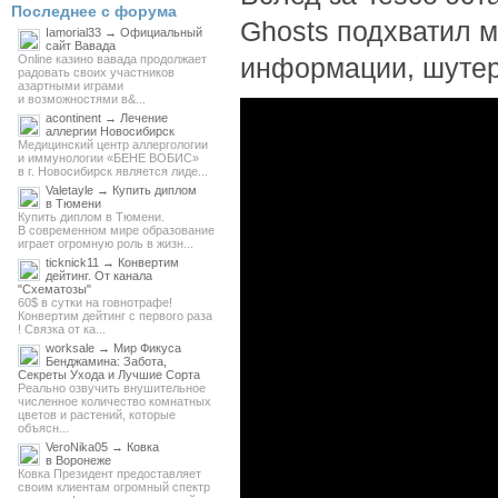
Последнее с форума
Ghosts подхватил м
Iamorial33 → Официальный
сайт Вавада
Online казино вавада продолжает
информации, шутер 
радовать своих участников
азартными играми
и возможностями в&...
acontinent → Лечение
аллергии Новосибирск
Медицинский центр аллергологии
и иммунологии «БЕНЕ ВОБИС»
в г. Новосибирск является лиде...
Valetayle → Купить диплом
в Тюмени
Купить диплом в Тюмени.
В современном мире образование
играет огромную роль в жизн...
ticknick11 → Конвертим
дейтинг. От канала
"Схематозы"
60$ в сутки на говнотрафе!
Конвертим дейтинг с первого раза
! Связка от ка...
worksale → Мир Фикуса
Бенджамина: Забота,
Секреты Ухода и Лучшие Сорта
Реально озвучить внушительное
численное количество комнатных
цветов и растений, которые
объясн...
VeroNika05 → Ковка
в Воронеже
Ковка Президент предоставляет
своим клиентам огромный спектр