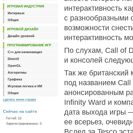
интерактивность ка
ИГРОВАЯ ИНДУСТРИЯ
Интервью
с разнообразными о
Общее
возможности снест
ИГРОВОЙ ДИЗАЙН
интерактивность мо
Дизайн уровней
ПРОГРАММИРОВАНИЕ ИГР
По слухам, Call of 
C++ для начинающих
и консолей следующ
DirectX
OpenGL
Так же британский 
Алгоритмы
Графика
под названием Call 
Игровая логика и ИИ
анонсированным ра
Общее
сделать меню справа
Infinity Ward и ком
дата выхода игры —
Сейчас на сайте
Гостей: 10
ее всерьез, очевидн
Зарегистрированных: 0
Вслед за Tesco эст