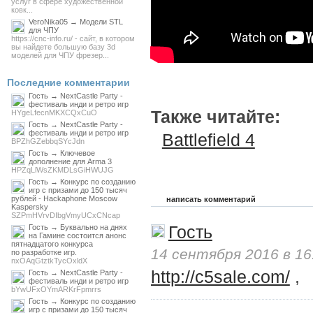
услуг в сфере художественной
ковк...
VeroNika05 → Модели STL
для ЧПУ
https://cnc-info.ru/ - сайт, в котором
вы найдете большую базу 3d
моделей для ЧПУ фрезер...
Последние комментарии
Гость → NextCastle Party -
фестиваль инди и ретро игр
Также читайте:
HYgeLfecnMKXCQxCuO
Гость → NextCastle Party -
фестиваль инди и ретро игр
Battlefield 4
BPZhGZebbqSYcJdn
Гость → Ключевое
дополнение для Arma 3
HPZqLlWsZKMDLsGiHWUJG
Гость → Конкурс по созданию
игр с призами до 150 тысяч
рублей - Hackaphone Moscow
написать комментарий
Kaspersky
SZPmHVrvDIbgVmyUCxCNcap
Гость
Гость → Буквально на днях
на Гамине состоится анонс
пятнадцатого конкурса
14 сентября 2016 в 16
по разработке игр.
nxOAqGtztkTycOxldX
http://c5sale.com/
,
Гость → NextCastle Party -
фестиваль инди и ретро игр
bYwUFxOYmARKrFpmrrs
Гость → Конкурс по созданию
игр с призами до 150 тысяч