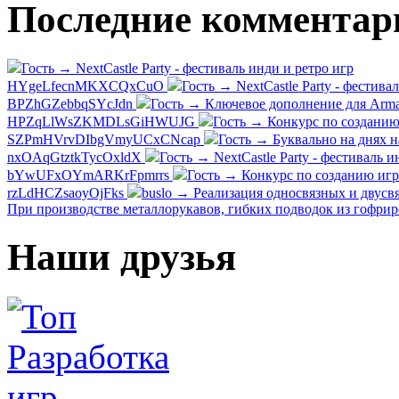
Последние комментар
Гость → NextCastle Party - фестиваль инди и ретро игр
HYgeLfecnMKXCQxCuO
Гость → NextCastle Party - фестива
BPZhGZebbqSYcJdn
Гость → Ключевое дополнение для Arma
HPZqLlWsZKMDLsGiHWUJG
Гость → Конкурс по созданию 
SZPmHVrvDIbgVmyUCxCNcap
Гость → Буквально на днях н
nxOAqGtztkTycOxldX
Гость → NextCastle Party - фестиваль и
bYwUFxOYmARKrFpmrrs
Гость → Конкурс по созданию игр
rzLdHCZsaoyOjFks
buslo → Реализация односвязных и двусвя
При производстве металлорукавов, гибких подводок из гофри
Наши друзья