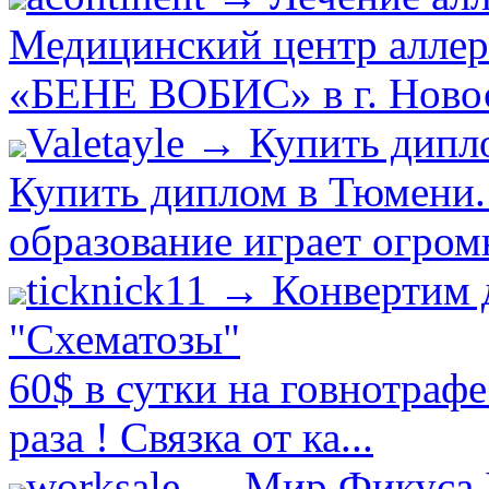
Медицинский центр аллер
«БЕНЕ ВОБИС» в г. Новоси
Valetayle → Купить дип
Купить диплом в Тюмени.
образование играет огром
ticknick11 → Конвертим 
"Схематозы"
60$ в сутки на говнотраф
раза ! Связка от ка...
worksale → Мир Фикуса 