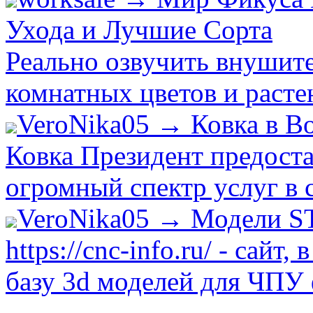
Ухода и Лучшие Сорта
Реально озвучить внушит
комнатных цветов и растен
VeroNika05 → Ковка в В
Ковка Президент предост
огромный спектр услуг в 
VeroNika05 → Модели S
https://cnc-info.ru/ - сай
базу 3d моделей для ЧПУ 