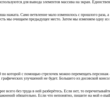
используются для вывода элементов массива на экран. Единств
иша нажата. Само ветвление мало изменилось с прошлого раза, а
есть мы очищаем предыдущее место. Затем мы изменяем одну из 
х20 по которой с помощью стрелочек можно перемещать персонаж 
графических улучшений не будет. Большего из досовской консол
 всего без труда в ней разберётесь. Если нет, то перечитывайте
жнений обязательно. Если что непонятно, пишите на мой e-mail