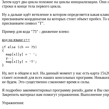
Затем идут два цикла похожие на циклы инициализации. Они 
строки в конце тела первого цикла.
Ну а дальше идёт ветвление в котором определяется какая клав
присваиваем координатам на которых стоит объект пробел. То 
присваиваем символ "T".
Пример для кода "75" - движение влево:
код на языке c++
if else (ch == 75)

{

  map[x][y] = ' ';

  y--;

  map[x][y] = 'T';

}
Ну, вот в общем и всё. На данный момент у нас есть карта 15
станет основой для всех наших консольных программ. Никаких 
не будем. Это существенно сэкономит время и силы.
Я подробно закомментировал программу pseudo_game и Вы скорее
Закрепить материал вам помогут упражнения. Выполнение упра
Упражнения: