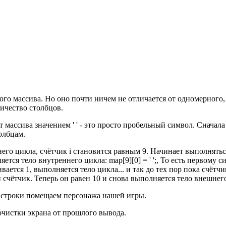
ого массива. Но оно почти ничем не отличается от одномерного,
личество столбцов.
массива значением ' ' - это просто пробельный символ. Сначала
олбцам.
о цикла, счётчик i становится равным 9. Начинает выполняться
тся тело внутреннего цикла: map[9][0] = ' ';, То есть первому с
ивается 1, выполняется тело цикла... и так до тех пор пока счётч
счётчик. Теперь он равен 10 и снова выполняется тело внешнего
 строки помещаем персонажа нашей игры.
очистки экрана от прошлого вывода.