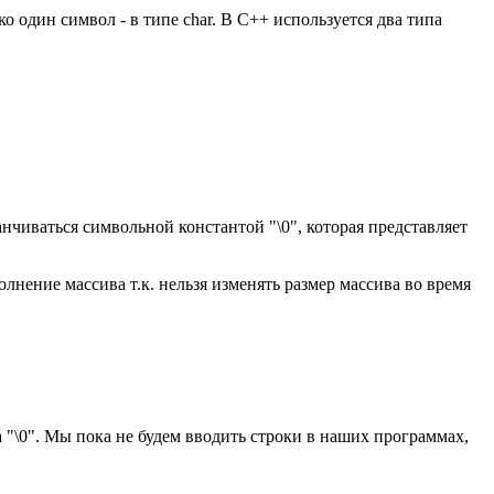
 один символ - в типе char. В C++ используется два типа
анчиваться символьной константой "\0", которая представляет
лнение массива т.к. нельзя изменять размер массива во время
а "\0". Мы пока не будем вводить строки в наших программах,