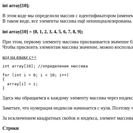
int array[10];
В этом коде мы определили массив с идентификатором (именем) a
В таком виде, все элементы массива ещё неинициализированы
int array[10] = {0, 1, 2, 3, 4, 5, 6, 7, 8, 9};
При этом, первому элементу массива присваивается значение 0,
Чтобы присвоить элементам массива значение, можно воспользо
код на языке c++
int array[10]; //определение массива

for (int i = 0; i < 10; i++)

{

  array[i] = i;

}
Здесь мы обращаемся к каждому элементу массива через индекс
Заметьте, что нумерация индексов начинается с нуля. Поэтому 
За исключением квадратных скобок и индекса, элемент массива
Строки