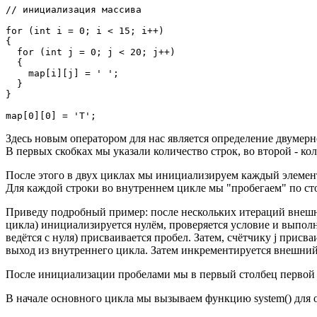
// инициализация массива

for (int i = 0; i < 15; i++)

{

  for (int j = 0; j < 20; j++)

  {

    map[i][j] = ' ';

  }

}

Здесь новым оператором для нас является определение двумерн
В первых скобках мы указали количество строк, во второй - ко
После этого в двух циклах мы инициализируем каждый элемент 
Для каждой строки во внутреннем цикле мы "пробегаем" по ст
Приведу подробный пример: после нескольких итераций внешнег
цикла) инициализируется нулём, проверяется условие и выполняе
ведётся с нуля) присваивается пробел. Затем, счётчику j присва
выход из внутреннего цикла. Затем инкрементируется внешний 
После инициализации пробелами мы в первый столбец первой
В начале основного цикла мы вызываем функцию system() для 