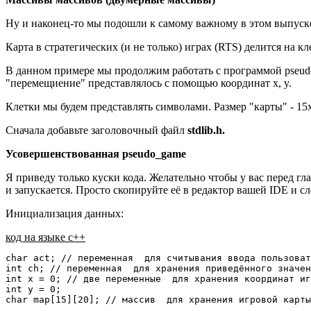
Ну и наконец-то мы подошли к самому важному в этом выпуск
Карта в стратегических (и не только) играх (RTS) делится на к
В данном примере мы продолжим работать с программой pseud
"перемещиение" представлялось с помощью координат x, y.
Клетки мы будем представлять символами. Размер "карты" - 15
Сначала добавьте заголовочный файл
stdlib.h.
Усовершенствованная pseudo_game
Я приведу только куски кода. Желательно чтобы у вас перед г
и запускается. Просто скопируйте её в редактор вашей IDE и сл
Инициализация данных:
код на языке c++
char act; // переменная  для считывания ввода пользоват
int ch; // переменная  для хранения приведённого значен
int x = 0; // две переменные  для хранения координат иг
int y = 0;

char map[15][20]; // массив  для хранения игровой карты
