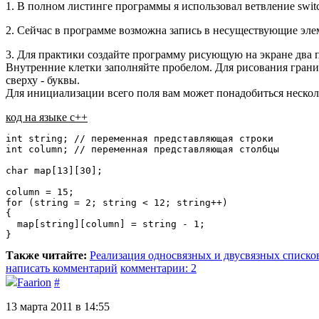
1. В полном листинге программы я использовал ветвление switch
2. Сейчас в программе возможна запись в несуществующие эле
3. Для практики создайте программу рисующую на экране два по
Внутренние клетки заполняйте пробелом. Для рисования границы
сверху - буквы.
Для инициализации всего поля вам может понадобиться несколь
код на языке c++
int string; // переменная представляющая строки

int column; // переменная представляющая столбцы

char map[13][30];

column = 15;

for (string = 2; string < 12; string++)

{

  map[string][column] = string - 1;

}
Также читайте:
Реализация односвязных и двусвязных списков
написать комментарий
комментарии: 2
Faarion
#
13 марта 2011 в 14:55