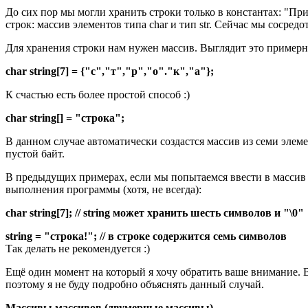
До сих пор мы могли хранить строки только в константах: "При
строк: массив элементов типа char и тип str. Сейчас мы сосред
Для хранения строки нам нужен массив. Выглядит это примерн
char string[7] = {"с","т","р","о"."к","а"};
К счастью есть более простой способ :)
char string[] = "строка";
В данном случае автоматически создастся массив из семи элеме
пустой байт.
В предыдущих примерах, если мы попытаемся ввести в массив s
выполнения программы (хотя, не всегда):
char string[7]; // string может хранить шесть символов и "\0"
string = "строка!"; // в строке содержится семь символов
Так делать не рекомендуется :)
Ещё один момент на который я хочу обратить ваше внимание. В 
поэтому я не буду подробно объяснять данный случай.
Массивы массивов (двумерные массивы)