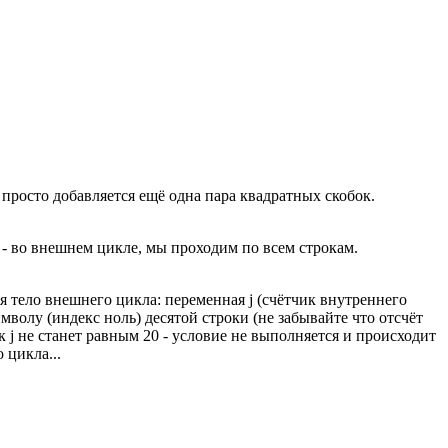
 просто добавляется ещё одна пара квадратных скобок.
 - во внешнем цикле, мы проходим по всем строкам.
 тело внешнего цикла: переменная j (счётчик внутреннего
имволу (индекс ноль) десятой строки (не забывайте что отсчёт
ик j не станет равным 20 - условие не выполняется и происходит
 цикла...