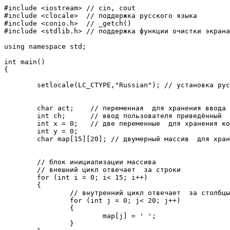
#include <iostream> // cin, cout

#include <clocale>  // поддержка русского языка

#include <conio.h>  // _getch()

#include <stdlib.h> // поддержка функции очистки экрана
using namespace std; 

int main()

{ 

	setlocale(LC_CTYPE,"Russian"); // установка русского языка 

	char act;    // переменная  для хранения ввода пользователя

	int ch;      // ввод пользователя приведённый  к типу int

	int x = 0;   // две переменные  для хранения координат пользователя

	int y = 0;

	char map[15][20]; // двумерный массив  для хранения игровой карты 

	// блок инициализации массива

	// внешний цикл отвечает  за строки

	for (int i = 0; i< 15; i++)

	{

		// внутренний цикл отвечает  за столбцы

		for (int j = 0; j< 20; j++)

		{

			map[j] = ' ';

		}
