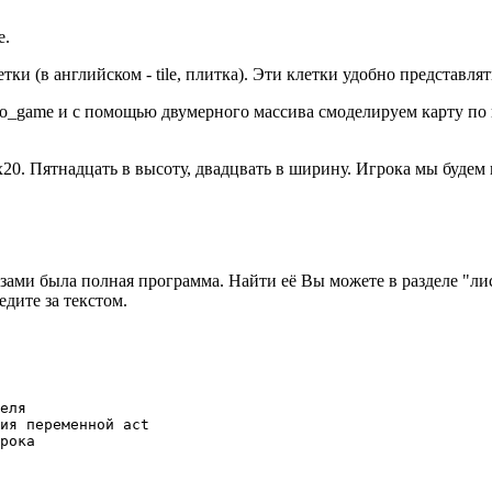
е.
летки (в английском - tile, плитка). Эти клетки удобно представл
o_game и с помощью двумерного массива смоделируем карту по 
x20. Пятнадцать в высоту, двадцвать в ширину. Игрока мы будем 
лазами была полная программа. Найти её Вы можете в разделе "л
едите за текстом.
еля

ия переменной act

рока
