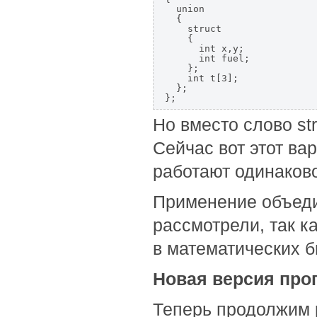
  union

  {

    struct

    {

      int x,y;

      int fuel;

    };

    int t[3];

  };

};
Но вместо слово str
Сейчас вот этот вар
работают одинаково
Применение объеди
рассмотрели, так к
в математических б
Новая версия пр
Теперь продолжим 