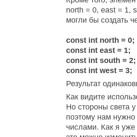
north = 0, east = 1
могли бы создать ч
const int north = 0;
const int east = 1;
const int south = 2;
const int west = 3;
Результат одинаков
Как видите использ
Но стороны света у
поэтому нам нужно
числами. Как я уже 