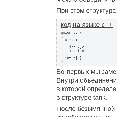
При этом структура 
код на языке с++
union tank

{

  struct

  {

    int x,y;

    int fuel;

  };

  int t[3];

};
Во-первых мы замени
Внутри объединени
в которой определ
в структуре tank.
После безымянной 