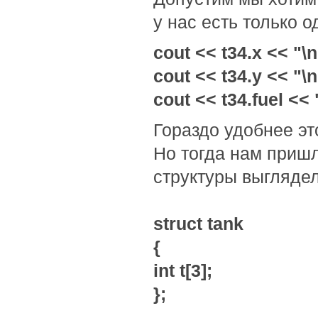
у нас есть только о
cout << t34.x << "\n
cout << t34.y << "\n
cout << t34.fuel << 
Гораздо удобнее эт
Но тогда нам пришл
структуры выглядел
struct tank
{
int t[3];
};