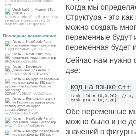
услуг в сфере художественной
ковк...
Когда мы определяе
VeroNika05 → Модели STL
для ЧПУ
Структура - это как
https://cnc-info.ru/ - сайт, в котором
вы найдете большую базу 3d
моделей для ЧПУ фрезер...
можно создать мног
переменные будут и
Последние комментарии
Гость → NextCastle Party -
переменная будет и
фестиваль инди и ретро игр
HYgeLfecnMKXCQxCuO
Гость → NextCastle Party -
фестиваль инди и ретро игр
Сейчас нам нужно 
BPZhGZebbqSYcJdn
Гость → Ключевое
две:
дополнение для Arma 3
HPZqLlWsZKMDLsGiHWUJG
Гость → Конкурс по созданию
игр с призами до 150 тысяч
код на языке c++
рублей - Hackaphone Moscow
Kaspersky
SZPmHVrvDIbgVmyUCxCNcap
tank t34 = {0,0,20}; // x, 
Гость → Буквально на днях
tank pz4 = {8,7,20};
на Гамине состоится анонс
пятнадцатого конкурса
Обе переменные мы
по разработке игр.
nxOAqGtztkTycOxldX
Гость → NextCastle Party -
можно было и не де
фестиваль инди и ретро игр
bYwUFxOYmARKrFpmrrs
значений в фигурны
Гость → Конкурс по созданию
игр с призами до 150 тысяч