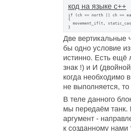
код на языке с++
if (ch == north || ch == ea
{

  movement_if(t, static_cas
}
Две вертикальные ч
бы одно условие из
истинно. Есть ещё 
знак !) и И (двойн
когда необходимо в
не выполняется, то
В теле данного бло
мы передаём танк. 
аргумент - направ
к созданному нами