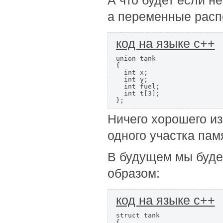
А что будет если н
а переменные расп
код на языке с++
union tank

{

  int x;

  int y;

  int fuel;

  int t[3];

};
Ничего хорошего из э
одного участка пам
В будущем мы буде
образом:
код на языке с++
struct tank

{
