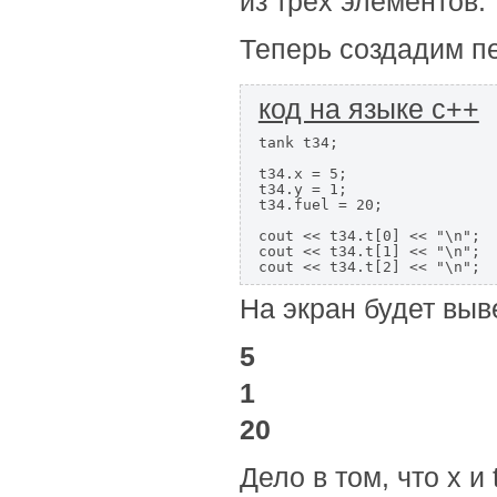
из трёх элементов.
Теперь создадим п
код на языке с++
tank t34;

t34.x = 5;

t34.y = 1;

t34.fuel = 20;

cout << t34.t[0] << "\n";

cout << t34.t[1] << "\n";

cout << t34.t[2] << "\n";
На экран будет выв
5
1
20
Дело в том, что x и