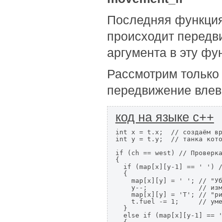
Последняя функция
происходит передви
аргумента в эту фу
Рассмотрим только 
передвижение влев
код на языке с++
int x = t.x;  // создаём вр
int y = t.y;  // танка кото
if (ch == west) // Проверка
{

  if (map[x][y-1] == ' ') /
  {

    map[x][y] = ' '; // "Уб
    y--;             // изм
    map[x][y] = 'Т'; // "ри
    t.fuel -= 1;     // уме
  }

  else if (map[x][y-1] == '