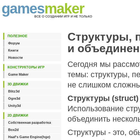
games
maker
ВСЕ О СОЗДАНИИ ИГР И НЕ ТОЛЬКО
Структуры, 
ПОЛЕЗНОЕ
Форум
и объединен
Книги
Новости
Сегодня мы рассмо
КОНСТРУКТОРЫ ИГР
темы: структуры, п
Game Maker
не слишком сложны
3D ДВИЖКИ
Blitz3d
Структуры (struct)
Ogre3d
Unity3d
Использование стр
2D ДВИЖКИ
объединить нескол
Собственная разработка
Box2d
Структуры - это, 
Haaf's Game Engine(hge)