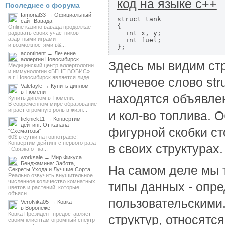
код на языке c++
Последнее с форума
Iamorial33 → Официальный
struct tank

сайт Вавада
{

Online казино вавада продолжает
  int x, y;

радовать своих участников
азартными играми
  int fuel;

и возможностями в&...
acontinent → Лечение
аллергии Новосибирск
Здесь мы видим стр
Медицинский центр аллергологии
и иммунологии «БЕНЕ ВОБИС»
в г. Новосибирск является лиде...
ключевое слово struc
Valetayle → Купить диплом
в Тюмени
находятся объявле
Купить диплом в Тюмени.
В современном мире образование
играет огромную роль в жизн...
и кол-во топлива. 
ticknick11 → Конвертим
дейтинг. От канала
фигурной скобки ст
"Схематозы"
60$ в сутки на говнотрафе!
Конвертим дейтинг с первого раза
в своих структурах.
! Связка от ка...
worksale → Мир Фикуса
Бенджамина: Забота,
На самом деле мы т
Секреты Ухода и Лучшие Сорта
Реально озвучить внушительное
численное количество комнатных
типы данных - опр
цветов и растений, которые
объясн...
пользовательскими
VeroNika05 → Ковка
в Воронеже
Ковка Президент предоставляет
структур, относятс
своим клиентам огромный спектр