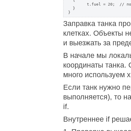
  {

  	t.fuel = 20;  // пополняем топливо  для текущего танка

  }

}
Заправка танка про
клетках. Объекты н
и выезжать за пред
В начале мы локал
координаты танка. 
много используем x, 
Если танк нужно пе
выполняется), то н
if.
Внутреннее if реша