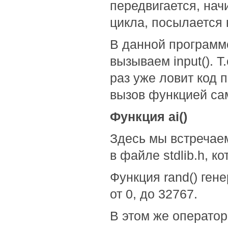
передвигается, на
цикла, посылается 
В данной программе
вызываем input(). Т
раз уже ловит код 
вызов функцией сам
Функция ai()
Здесь мы встречаем
в файле stdlib.h, ко
Функция rand() ген
от 0, до 32767.
В этом же операто