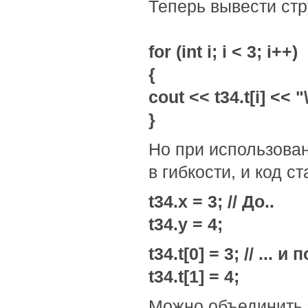
Теперь вывести ст
for (int i; i < 3; i++)
{
cout << t34.t[i] << "
}
Но при использова
в гибкости, и код с
t34.x = 3; // До..
t34.y = 4;
t34.t[0] = 3; // ... и 
t34.t[1] = 4;
Можно объединить 