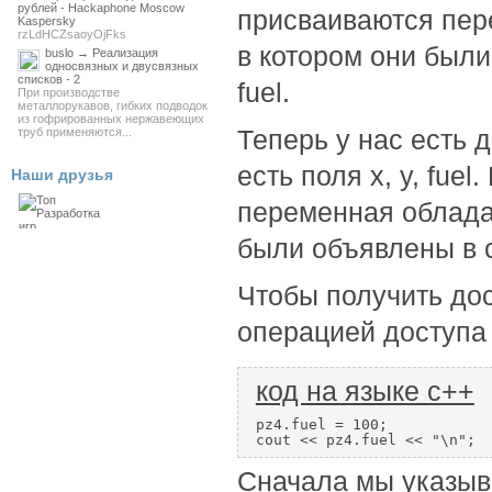
рублей - Hackaphone Moscow
присваиваются пер
Kaspersky
rzLdHCZsaoyOjFks
в котором они были
buslo → Реализация
односвязных и двусвязных
списков - 2
fuel.
При производстве
металлорукавов, гибких подводок
из гофрированных нержавеющих
Теперь у нас есть 
труб применяются...
есть поля x, y, fue
Наши друзья
переменная облада
были объявлены в с
Чтобы получить дос
операцией доступа 
код на языке c++
pz4.fuel = 100;

cout << pz4.fuel << "\n";
Сначала мы указыв