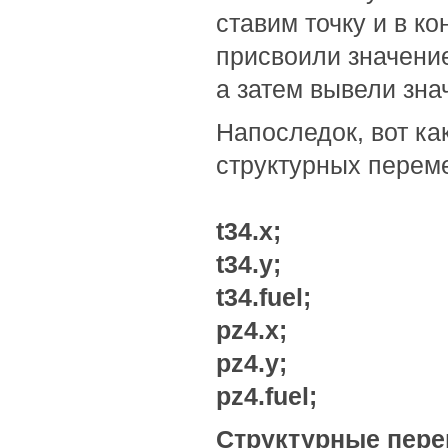
ставим точку и в к
присвоили значение
а затем вывели знач
Напоследок, вот ка
структурных перем
t34.x;
t34.y;
t34.fuel;
pz4.x;
pz4.y;
pz4.fuel;
Структурные пере