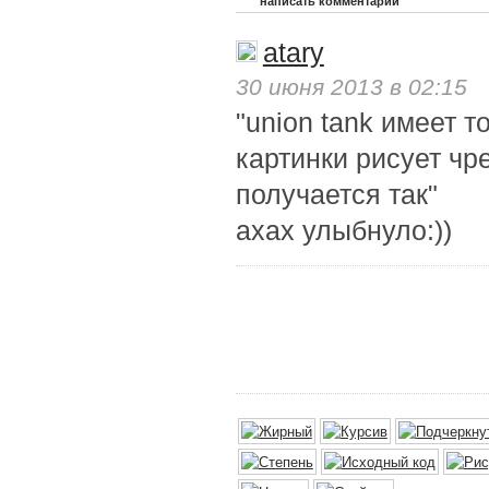
написать комментарий
atary
30 июня 2013 в 02:15
"union tank имеет то
картинки рисует чр
получается так"
ахах улыбнуло:))