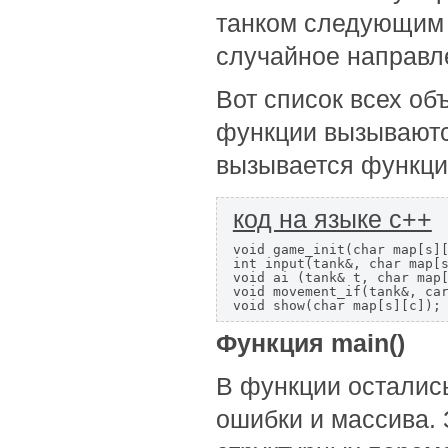
танком следующим 
случайное направл
Вот список всех о
функции вызываются
вызывается функциям
код на языке с++
void game_init(char map[s][
int input(tank&, char map[s
void ai (tank& t, char map[
void movement_if(tank&, car
void show(char map[s][c]);
Функция main()
В функции осталис
ошибки и массива.