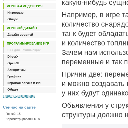
какую-нибудь сущн
ИГРОВАЯ ИНДУСТРИЯ
Например, в игре т
Интервью
Общее
количество снарядов
ИГРОВОЙ ДИЗАЙН
танк будет облада
Дизайн уровней
и количество топлив
ПРОГРАММИРОВАНИЕ ИГР
C++ для начинающих
Зачем нам использо
DirectX
переменные и так п
OpenGL
Алгоритмы
Причин две: переме
Графика
и можно создавать 
Игровая логика и ИИ
Общее
у них будут одинак
сделать меню справа
Объявления у струк
Сейчас на сайте
структуры должно н
Гостей: 15
Зарегистрированных: 0