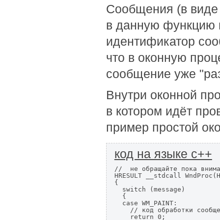
Сообщения (в виде
в данную функцию в
идентификатор соо
что в оконную проце
сообщение уже "ра
Внутри оконной про
в котором идёт пр
пример простой око
код на языке c++
//  не обращайте пока внима
HRESULT __stdcall WndProc(H
{

  switch (message)

  {

  case WM_PAINT:

    // код обработки сообще
    return 0;
