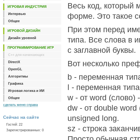
Весь код, который 
ИГРОВАЯ ИНДУСТРИЯ
форме. Это такое 
Интервью
Общее
При этом перед им
ИГРОВОЙ ДИЗАЙН
типа. Все слова в
Дизайн уровней
ПРОГРАММИРОВАНИЕ ИГР
с заглавной буквы.
C++ для начинающих
Вот несколько преф
DirectX
OpenGL
b - переменная типа
Алгоритмы
Графика
l - переменная типа 
Игровая логика и ИИ
w - от word (слово)
Общее
сделать меню справа
dw - от double word
unsigned long.
Сейчас на сайте
Гостей: 22
sz - строка заканчи
Зарегистрированных: 0
Просто обычная стр