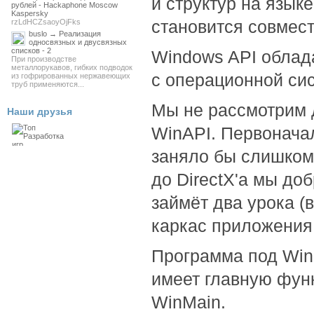
и структур на язык
рублей - Hackaphone Moscow
Kaspersky
становится совмес
rzLdHCZsaoyOjFks
buslo → Реализация
односвязных и двусвязных
списков - 2
Windows API облад
При производстве
металлорукавов, гибких подводок
с операционной сис
из гофрированных нержавеющих
труб применяются...
Мы не рассмотрим 
Наши друзья
WinAPI. Первоначал
заняло бы слишком 
до DirectX'а мы до
займёт два урока (
каркас приложения
Программа под Wind
имеет главную фун
WinMain.