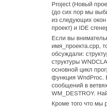
Project (Новый прое
(до сих пор мы выб
из следующих окон 
проект) и IDE сген
Если вы вниматель
имя_проекта.cpp, т
обсуждали: структ
структуры WNDCLAS
основной цикл про
функция WndProc. 
сообщений в ветв
WM_DESTROY. Найд
Кроме того что мы 