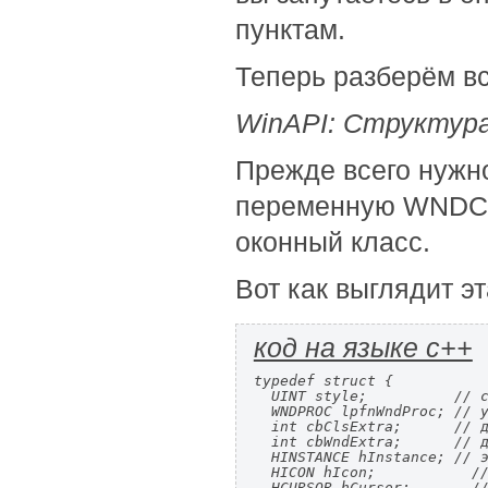
пунктам.
Теперь разберём вс
WinAPI: Структу
Прежде всего нужно
переменную WNDCLA
оконный класс.
Вот как выглядит эт
код на языке c++
typedef struct {

  UINT style;          // с
  WNDPROC lpfnWndProc; // у
  int cbClsExtra;      // д
  int cbWndExtra;      // д
  HINSTANCE hInstance; // э
  HICON hIcon;           //
  HCURSOR hCursor;       //