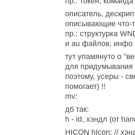
пр.: токен, команда
описатель, дескрипт
описывающие что-т
пр.: структурка W
и au файлов, инфо о
тут упамянуто о "в
для придумывания 
поэтому, усеры - с
помогает) !!
mv:
дб так:
h - id, хэндл (от han
HICON hIcon; // хэн