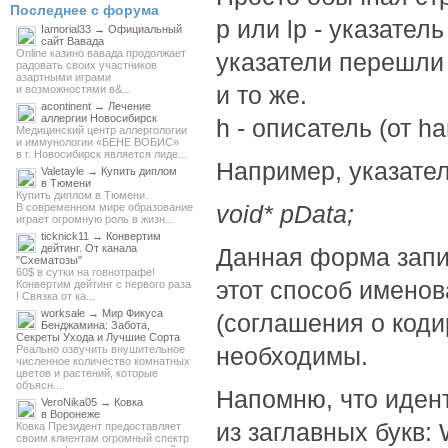
Последнее с форума
p или lp - указатель 
Iamorial33 → Официальный
сайт Вавада
Online казино вавада продолжает
указатели перешли 
радовать своих участников
азартными играми
и то же.
и возможностями в&...
acontinent → Лечение
аллергии Новосибирск
h - описатель (от ha
Медицинский центр аллергологии
и иммунологии «БЕНЕ ВОБИС»
в г. Новосибирск является лиде...
Например, указател
Valetayle → Купить диплом
в Тюмени
Купить диплом в Тюмени.
void* pData;
В современном мире образование
играет огромную роль в жизн...
ticknick11 → Конвертим
дейтинг. От канала
Данная форма запис
"Схематозы"
60$ в сутки на говнотрафе!
этот способ имено
Конвертим дейтинг с первого раза
! Связка от ка...
worksale → Мир Фикуса
(соглашения о код
Бенджамина: Забота,
Секреты Ухода и Лучшие Сорта
необходимы.
Реально озвучить внушительное
численное количество комнатных
цветов и растений, которые
объясн...
Напомню, что иден
VeroNika05 → Ковка
в Воронеже
из заглавных букв
Ковка Президент предоставляет
своим клиентам огромный спектр