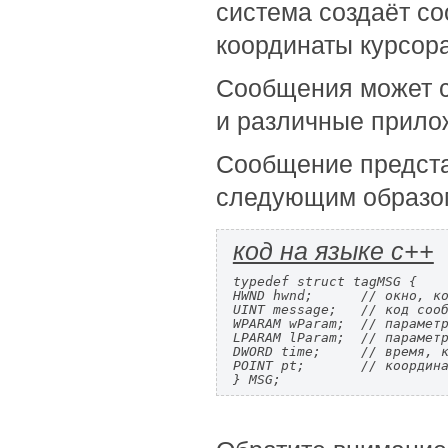
система создаёт со
координаты курсор
Сообщения может с
и различные прило
Сообщение представ
следующим образо
код на языке c++
typedef struct tagMSG {

HWND hwnd;      // окно, ко
UINT message;   // код сооб
WPARAM wParam;  // параметр
LPARAM lParam;  // параметр
DWORD time;     // время, к
POINT pt;       // координа
} MSG;