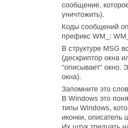
сообщение, которое
уничтожить).
Коды сообщений оп
префикс WM_: WM
В структуре MSG в
(дескриптор окна и
"описывает" окно. 
окна).
Запомните это слово
В Windows это поня
типы Windows, кото
иконки, описатель 
Их штук тридцать н