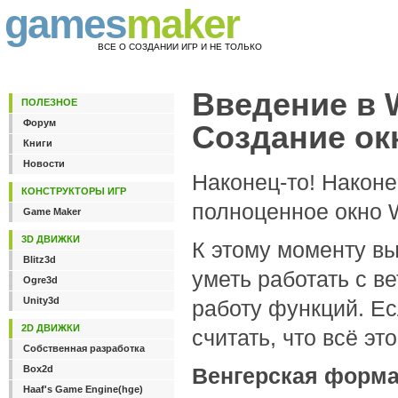
games
maker
ВСЕ О СОЗДАНИИ ИГР И НЕ ТОЛЬКО
Введение в W
ПОЛЕЗНОЕ
Форум
Создание ок
Книги
Новости
Наконец-то! Наконе
КОНСТРУКТОРЫ ИГР
полноценное окно W
Game Maker
3D ДВИЖКИ
К этому моменту вы
Blitz3d
уметь работать с в
Ogre3d
Unity3d
работу функций. Ес
2D ДВИЖКИ
считать, что всё эт
Собственная разработка
Box2d
Венгерская форма
Haaf's Game Engine(hge)