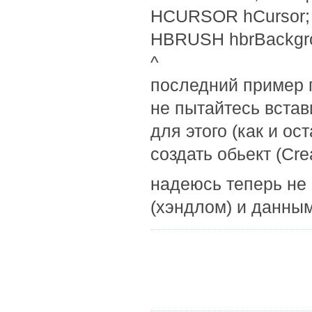
HCURSOR hCursor; /
HBRUSH hbrBackgro
^
последний пример 
не пытайтесь встави
для этого (как и о
создать обьект (Cre
надеюсь теперь не
(хэндлом) и данны