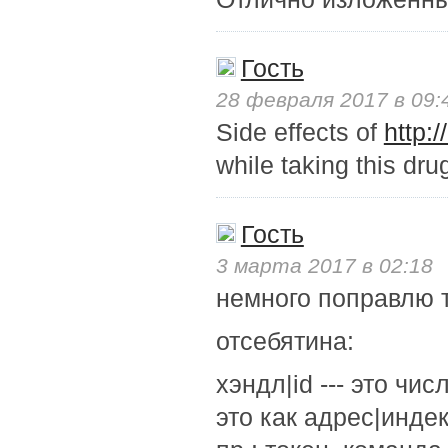
Гость
28 февраля 2017 в 09:
Side effects of
http:
while taking this dru
Гость
3 марта 2017 в 02:18
немного поправлю т
отсебятина:
хэндл|id --- это чи
это как адрес|инде