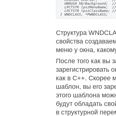
  HBRUSH hbrBackground;  //
  LPCTSTR lpszMenuName;  //
  LPCTSTR lpszClassName; //
} WNDCLASS, *PWNDCLASS;
Структура WNDCLAS
свойства создаваем
меню у окна, каком
После того как вы 
зарегистрировать о
как в C++. Скорее 
шаблон, вы его зар
этого шаблона можн
будут обладать сво
в структурной пе