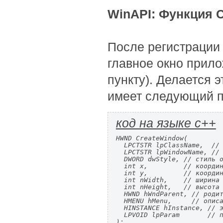
WinAPI: Функция 
После регистрации 
главное окно прило
пункту). Делается 
имеет следующий п
код на языке c++
HWND CreateWindow(

  LPCTSTR lpClassName,  // 
  LPCTSTR lpWindowName, // 
  DWORD dwStyle, // стиль о
  int x,         // координ
  int y,         // координ
  int nWidth,    // ширина 
  int nHeight,   // высота 
  HWND hWndParent, // родит
  HMENU hMenu,     // описа
  HINSTANCE hInstance, // э
  LPVOID lpParam       // п
);