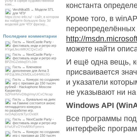
услуг в сфере художественной
константа определе
ковк...
VeroNika05 → Модели STL
для ЧПУ
Кроме того, в winA
https://cnc-info.ru/ - сайт, в котором
вы найдете большую базу 3d
моделей для ЧПУ фрезер...
переопределённых т
Последние комментарии
http://msdn.microso
Гость → NextCastle Party -
фестиваль инди и ретро игр
можете найти описа
HYgeLfecnMKXCQxCuO
Гость → NextCastle Party -
фестиваль инди и ретро игр
И ещё одна вещь, к
BPZhGZebbqSYcJdn
Гость → Ключевое
присваивается знач
дополнение для Arma 3
HPZqLlWsZKMDLsGiHWUJG
Гость → Конкурс по созданию
и указатели которы
игр с призами до 150 тысяч
рублей - Hackaphone Moscow
не указывают ни на
Kaspersky
SZPmHVrvDIbgVmyUCxCNcap
Гость → Буквально на днях
Windows API (WinA
на Гамине состоится анонс
пятнадцатого конкурса
по разработке игр.
nxOAqGtztkTycOxldX
Все программы под
Гость → NextCastle Party -
фестиваль инди и ретро игр
интерфейс програм
bYwUFxOYmARKrFpmrrs
Гость → Конкурс по созданию
игр с призами до 150 тысяч