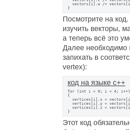
  vectors[i].w /= vectors[i
}
Посмотрите на код.
изучить векторы, м
а теперь всё это ум
Далее необходимо 
запихать в соотве
vertex):
код на языке c++
for (int i = 0; i < 4; i++)
{

  vertices[i].x = vectors[i
  vertices[i].y = vectors[i
  vertices[i].z = vectors[i
}
Этот код обязатель