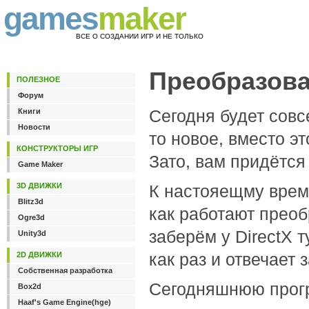
games
maker
ВСЕ О СОЗДАНИИ ИГР И НЕ ТОЛЬКО
Преобразова
ПОЛЕЗНОЕ
Форум
Сегодня будет совс
Книги
Новости
то новое, вместо э
КОНСТРУКТОРЫ ИГР
Зато, вам придётся
Game Maker
3D ДВИЖКИ
К настояещму врем
Blitz3d
как работают преоб
Ogre3d
заберём у DirectX 
Unity3d
как раз и отвечает 
2D ДВИЖКИ
Собственная разработка
Сегодняшнюю прогр
Box2d
Haaf's Game Engine(hge)