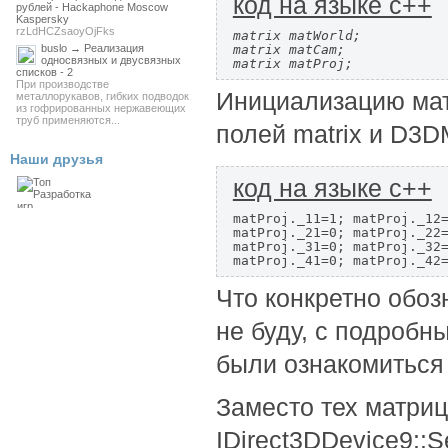
код на языке c++
рублей - Hackaphone Moscow
Kaspersky
rzLdHCZsaoyOjFks
matrix matWorld;

buslo → Реализация
matrix matCam;

односвязных и двусвязных
matrix matProj;
списков - 2
При производстве
Инициализацию матр
металлорукавов, гибких подводок
из гофрированных нержавеющих
труб применяются...
полей matrix и D3D
Наши друзья
код на языке c++
matProj._11=1; matProj._12=
matProj._21=0; matProj._22=
matProj._31=0; matProj._32=
matProj._41=0; matProj._42
Что конкретно обоз
не буду, с подроб
были ознакомиться 
Заместо тех матриц
IDirect3DDevice9::S