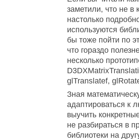
заметили, что не в
настолько подробн
используются библ
бы тоже пойти по эт
что гораздо полезн
несколько прототип
D3DXMatrixTranslat
glTranslatef, glRota
Зная математическу
адаптироваться к л
выучить конкретные
не разбираться в п
библиотеки на друг