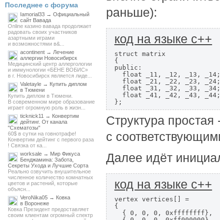
Последнее с форума
раньше):
Iamorial33 → Официальный
сайт Вавада
Online казино вавада продолжает
радовать своих участников
код на языке c++
азартными играми
и возможностями в&...
acontinent → Лечение
struct matrix

аллергии Новосибирск
{

Медицинский центр аллергологии
public:

и иммунологии «БЕНЕ ВОБИС»
  float _11, _12, _13, _14;
в г. Новосибирск является лиде...
  float _21, _22, _23, _24;
Valetayle → Купить диплом
  float _31, _32, _33, _34;
в Тюмени
  float _41, _42, _43, _44;
Купить диплом в Тюмени.
};
В современном мире образование
играет огромную роль в жизн...
ticknick11 → Конвертим
Структура простая 
дейтинг. От канала
"Схематозы"
с соответствующим
60$ в сутки на говнотрафе!
Конвертим дейтинг с первого раза
! Связка от ка...
worksale → Мир Фикуса
Далее идёт инициал
Бенджамина: Забота,
Секреты Ухода и Лучшие Сорта
Реально озвучить внушительное
численное количество комнатных
код на языке c++
цветов и растений, которые
объясн...
VeroNika05 → Ковка
vertex vertices[] =

в Воронеже
{

Ковка Президент предоставляет
  { 0, 0, 0, 0xffffffff},

своим клиентам огромный спектр
  { 0, 0, 0, 0xff000000},
