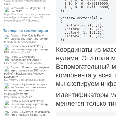
услуг в сфере художественной
  { 0, 0, 0, 0xff000000},

ковк...
  { 0, 0, 0, 0xff000000},

VeroNika05 → Модели STL
};

для ЧПУ
https://cnc-info.ru/ - сайт, в котором
вы найдете большую базу 3d
vector4 vectors[4] = 

моделей для ЧПУ фрезер...
{

  vector4(-1,-1,0,1),

  vector4(-1, 1,0,1),

Последние комментарии
  vector4( 1,-1,0,1),

Гость → NextCastle Party -
  vector4( 1, 1,0,1),

фестиваль инди и ретро игр
};
HYgeLfecnMKXCQxCuO
Гость → NextCastle Party -
Координаты из мас
фестиваль инди и ретро игр
BPZhGZebbqSYcJdn
нулями. Эти поля м
Гость → Ключевое
дополнение для Arma 3
HPZqLlWsZKMDLsGiHWUJG
Вспомогательный ма
Гость → Конкурс по созданию
игр с призами до 150 тысяч
компонента у всех 
рублей - Hackaphone Moscow
Kaspersky
SZPmHVrvDIbgVmyUCxCNcap
мы скопируем инфор
Гость → Буквально на днях
на Гамине состоится анонс
пятнадцатого конкурса
Идентификаторы ма
по разработке игр.
nxOAqGtztkTycOxldX
Гость → NextCastle Party -
меняется только ти
фестиваль инди и ретро игр
bYwUFxOYmARKrFpmrrs
Гость → Конкурс по созданию
игр с призами до 150 тысяч