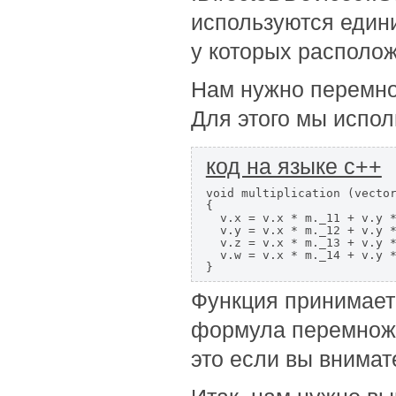
используются едини
у которых располо
Нам нужно перемно
Для этого мы испо
код на языке c++
void multiplication (vector
{

  v.x = v.x * m._11 + v.y *
  v.y = v.x * m._12 + v.y *
  v.z = v.x * m._13 + v.y *
  v.w = v.x * m._14 + v.y *
}
Функция принимает 
формула перемножен
это если вы внимат