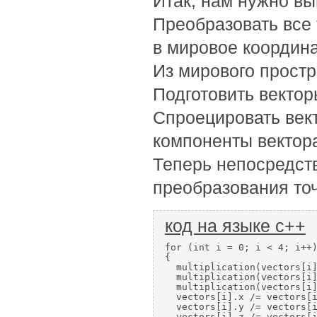
Итак, нам нужно в
Преобразовать все 
в мировое координа
Из мирового простр
Подготовить вектор
Спроецировать век
компоненты вектора
Теперь непосредст
преобразования то
код на языке c++
for (int i = 0; i < 4; i++)
{

  multiplication(vectors[i]
  multiplication(vectors[i]
  multiplication(vectors[i]
  vectors[i].x /= vectors[i
  vectors[i].y /= vectors[i
  vectors[i].z /= vectors[i