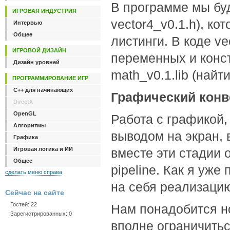
В программе мы буд
ИГРОВАЯ ИНДУСТРИЯ
vector4_v0.1.h), ко
Интервью
Общее
листинги. В коде v
ИГРОВОЙ ДИЗАЙН
переменных и конст
Дизайн уровней
math_v0.1.lib (найт
ПРОГРАММИРОВАНИЕ ИГР
C++ для начинающих
Графический конвей
DirectX
OpenGL
Работа с графикой,
Алгоритмы
выводом на экран, 
Графика
Игровая логика и ИИ
вместе эти стадии 
Общее
pipeline. Как я уж
сделать меню справа
на себя реализацию
Сейчас на сайте
Гостей: 22
Нам понадобится но
Зарегистрированных: 0
вполне ограничить