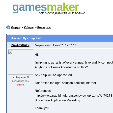
games
maker
ВСЕ О СОЗДАНИИ ИГР И НЕ ТОЛЬКО
Форум
»
Общее
»
Конкурсы
Hike and fly comp. List.
hawrdstrack
Отправлено: 19 мая 2018 в 16:52
HI,
I'm trying to get a list of every annual hike and fly compe
Anybody got some knowledge on this?
Any help will be apprecited.
cообщений: 9
пользователь
I didn't find the right solution from the Internet.
offline
References:
http://www.paraglidingforum.com/viewtopic.php?t=74273
Blockchain Application Marketing
Thank you.