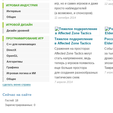
игр, но и самих игроков и даже
12 ав
ИГРОВАЯ ИНДУСТРИЯ
просто наблюдателей
Интервью
(а возможно, и спонсоров).
Общее
11 октября 2014
ИГРОВОЙ ДИЗАЙН
Дизайн уровней
ПРОГРАММИРОВАНИЕ ИГР
Тяжелое подкрепление
Росс
в Affected Zone Tactics
Elder
C++ для начинающих
Сражения на просторах
Событ
DirectX
Affected Zone Tactics могут
за ты
OpenGL
стать напряженнее, ведь
драко
Алгоритмы
теперь у игроков появилось
эпохи
Графика
еще больше простора
Тамри
для создания разнообразных
7 апре
Игровая логика и ИИ
тактических схем.
Общее
7 апреля 2014
сделать меню справа
Сейчас на сайте
Гостей: 18
Зарегистрированных: 0