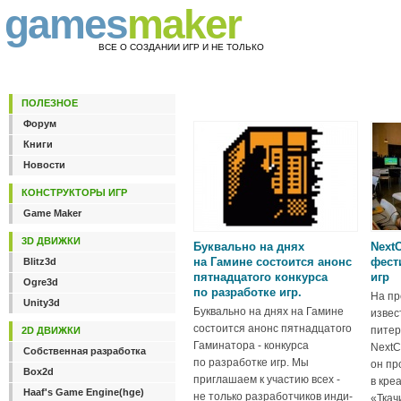
games
maker
ВСЕ О СОЗДАНИИ ИГР И НЕ ТОЛЬКО
ПОЛЕЗНОЕ
Форум
Книги
Новости
КОНСТРУКТОРЫ ИГР
Game Maker
3D ДВИЖКИ
Буквально на днях
NextC
на Гамине состоится анонс
фест
Blitz3d
пятнадцатого конкурса
игр
Ogre3d
по разработке игр.
На пр
Unity3d
Буквально на днях на Гамине
извес
состоится анонс пятнадцатого
питер
2D ДВИЖКИ
Гаминатора - конкурса
NextCa
Собственная разработка
по разработке игр. Мы
он пр
Box2d
приглашаем к участию всех -
в кре
Haaf's Game Engine(hge)
не только разработчиков инди-
«Ткач