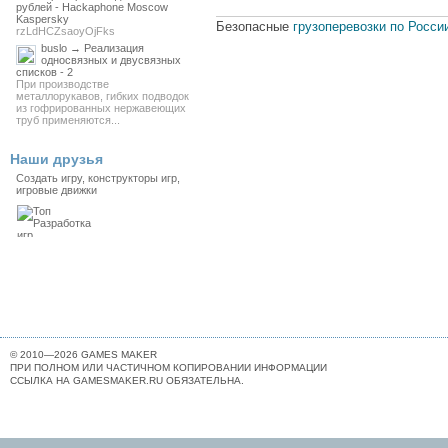
рублей - Hackaphone Moscow
Kaspersky
Безопасные
грузоперевозки по Росси
rzLdHCZsaoyOjFks
buslo → Реализация
односвязных и двусвязных
списков - 2
При производстве
металлорукавов, гибких подводок
из гофрированных нержавеющих
труб применяются...
Наши друзья
Создать игру, конструкторы игр,
игровые движки
© 2010—2026 GAMES MAKER
ПРИ ПОЛНОМ ИЛИ ЧАСТИЧНОМ КОПИРОВАНИИ ИНФОРМАЦИИ
ССЫЛКА НА GAMESMAKER.RU ОБЯЗАТЕЛЬНА.