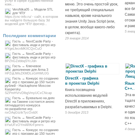
услуг в сфере художественной
аркан
меню. Это очень простой урок,
ковк...
все б
VeroNika05 → Модели STL
не требующий специальных
для ЧПУ
Самая
навыков, кроме начального
https://cnc-info.ru/ - сайт, в котором
отска
вы найдете большую базу 3d
знания Unity Java Script (или,
моделей для ЧПУ фрезер...
и рак
в целом, вообще какого-либо
5 янва
скрипта).
Последние комментарии
29 января 2014
Гость → NextCastle Party -
фестиваль инди и ретро игр
HYgeLfecnMKXCQxCuO
Гость → NextCastle Party -
фестиваль инди и ретро игр
BPZhGZebbqSYcJdn
Гость → Ключевое
дополнение для Arma 3
HPZqLlWsZKMDLsGiHWUJG
DirectX - графика
Гость → Конкурс по созданию
игр с призами до 150 тысяч
в проектах Delphi
Язык
рублей - Hackaphone Moscow
С++.
Kaspersky
Книга посвящена
SZPmHVrvDIbgVmyUCxCNcap
Эта к
использованию модулей
Гость → Буквально на днях
тщате
DirectX в приложениях,
на Гамине состоится анонс
пятнадцатого конкурса
качес
разрабатываемых в Delphi.
по разработке игр.
и оди
nxOAqGtztkTycOxldX
5 декабря 2013
Гость → NextCastle Party -
по яз
фестиваль инди и ретро игр
C++
bYwUFxOYmARKrFpmrrs
4 дека
Гость → Конкурс по созданию
игр с призами до 150 тысяч