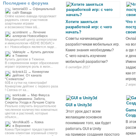
Последнее с форума
Iamorial33 → Официальный
сайт Вавада
Online казино вавада продолжает
радовать своих участников
Хотите заняться
Что 
азартными играми
разработкой игр: с чего
пост
и возможностями в&...
начать?
свои
acontinent → Лечение
аллергии Новосибирск
Советы начинающим
Онлай
Медицинский центр аллергологии
и иммунологии «БЕНЕ ВОБИС»
разработчикам мобильных игр.
на во
в г. Новосибирск является лиде...
Какие знания необходимы?
а где
Valetayle → Купить диплом
в Тюмени
С чего начать изучение
и ден
Купить диплом в Тюмени.
мобильной разработки?
Именн
В современном мире образование
играет огромную роль в жизн...
6 октября 2017
задаю
ticknick11 → Конвертим
как о
дейтинг. От канала
игров
"Схематозы"
60$ в сутки на говнотрафе!
2 апре
Конвертим дейтинг с первого раза
! Связка от ка...
worksale → Мир Фикуса
Бенджамина: Забота,
Секреты Ухода и Лучшие Сорта
GUI в Unity3d
Реально озвучить внушительное
численное количество комнатных
Game
Этот урок даст всем
цветов и растений, которые
Созд
объясн...
желающим основное
В это
VeroNika05 → Ковка
понимание того, как будет
в Воронеже
рассм
работать GUI в Unity
Ковка Президент предоставляет
своим клиентам огромный спектр
аркан
на примере создания простого