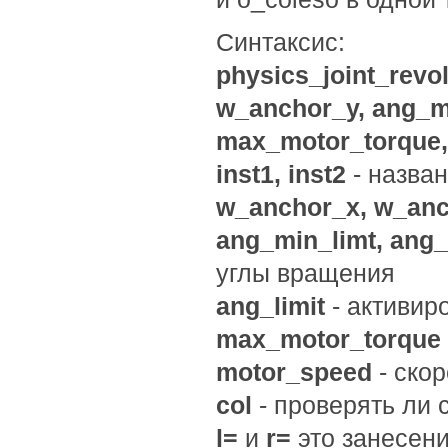
Синтаксис:
physics_joint_revol
w_anchor_y, ang_mi
max_motor_torque, 
inst1, inst2
- назва
w_anchor_x, w_an
ang_min_limt, ang_
углы вращения
ang_limit
- активир
max_motor_torque
motor_speed
- скор
col
- проверять ли 
l=
и
r=
это занесен