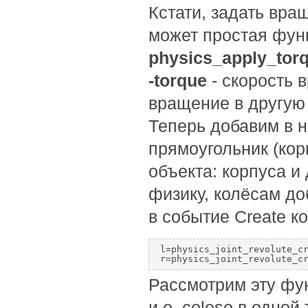
Кстати, задать вра
может простая фун
physics_apply_torq
-torque
- скорость 
вращение в другую 
Теперь добавим в 
прямоугольник (корп
объекта: корпуса и
физику, колёсам до
в событие Create к
l=physics_joint_revolute_cr
r=physics_joint_revolute_c
Рассмотрим эту фу
и o_coleso в одной 