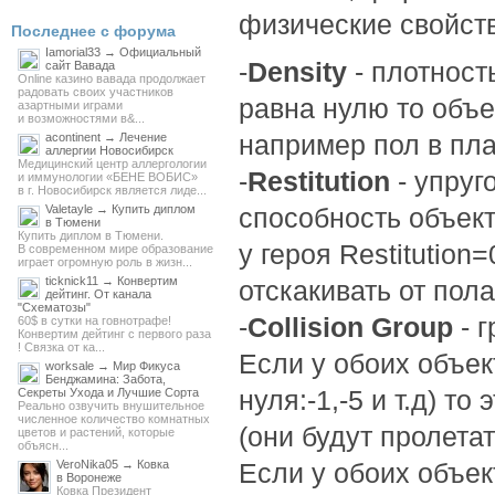
физические свойств
Последнее с форума
Iamorial33 → Официальный
-
Density
- плотност
сайт Вавада
Online казино вавада продолжает
радовать своих участников
равна нулю то объе
азартными играми
и возможностями в&...
например пол в пл
acontinent → Лечение
аллергии Новосибирск
Медицинский центр аллергологии
-
Restitution
- упруг
и иммунологии «БЕНЕ ВОБИС»
в г. Новосибирск является лиде...
Valetayle → Купить диплом
способность объект
в Тюмени
Купить диплом в Тюмени.
у героя Restitution=
В современном мире образование
играет огромную роль в жизн...
ticknick11 → Конвертим
отскакивать от пола
дейтинг. От канала
"Схематозы"
-
Collision Group
- г
60$ в сутки на говнотрафе!
Конвертим дейтинг с первого раза
! Связка от ка...
Если у обоих объек
worksale → Мир Фикуса
Бенджамина: Забота,
нуля:-1,-5 и т.д) т
Секреты Ухода и Лучшие Сорта
Реально озвучить внушительное
численное количество комнатных
(они будут пролетат
цветов и растений, которые
объясн...
VeroNika05 → Ковка
Если у обоих объек
в Воронеже
Ковка Президент