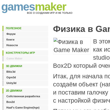
games
maker
ВСЕ О СОЗДАНИИ ИГР И НЕ ТОЛЬКО
Физика в Ga
ПОЛЕЗНОЕ
Форум
В это
Книги
Новости
как и
КОНСТРУКТОРЫ ИГР
studi
Game Maker
Box2D который очен
3D ДВИЖКИ
Blitz3d
Итак, для начала п
Ogre3d
создаём объект (на
Unity3d
и поставим галочку
2D ДВИЖКИ
Собственная разработка
с настройкой физич
Box2d
Haaf's Game Engine(hge)