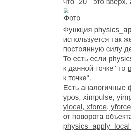
что -20 - это вверх, 
Функция
physics_app
используется так ж
постоянную силу д
То есть если
physic
к данной точке" то
к точке".
Есть аналогичные ф
ypos, ximpulse, yim
ylocal, xforce, yforce
от поворота объект
physics_apply_local