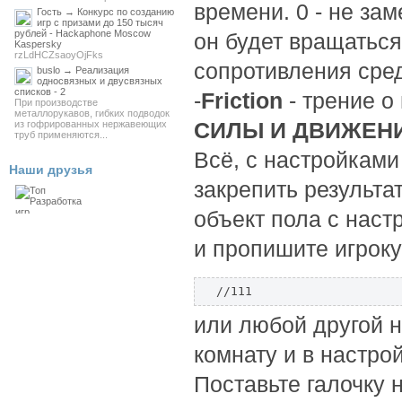
времени. 0 - не за
Гость → Конкурс по созданию
игр с призами до 150 тысяч
рублей - Hackaphone Moscow
он будет вращаться
Kaspersky
rzLdHCZsaoyOjFks
сопротивления сре
buslo → Реализация
односвязных и двусвязных
списков - 2
-
Friction
- трение о 
При производстве
металлорукавов, гибких подводок
СИЛЫ И ДВИЖЕН
из гофрированных нержавеющих
труб применяются...
Всё, с настройками
Наши друзья
закрепить результа
объект пола с наст
и пропишите игроку
 //111
или любой другой 
комнату и в настро
Поставьте галочку 