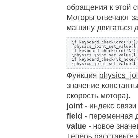
обращения к этой с
Моторы отвечают за
машину двигаться 
if keyboard_check(ord('D'))
{physics_joint_set_value(l,
if keyboard_check(ord('A'))
{physics_joint_set_value(l,
if keyboard_check(vk_nokey)
Функция
physics_joi
значение константы
скорость мотора).
joint
- индекс связи
field
- переменная 
value
- новое значе
Теперь расставьте в