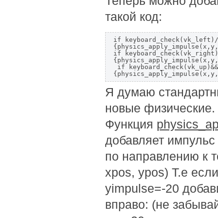
Теперь можно доба
такой код:
if keyboard_check(vk_left)/
{physics_apply_impulse(x,y,
if keyboard_check(vk_right)
{physics_apply_impulse(x,y,
 if keyboard_check(vk_up)&&
Я думаю стандартн
новые физические.
Функция
physics_ap
добавляет импульс 
по направлению к т
xpos, ypos) Т.е есл
yimpulse=-20 добав
вправо: (не забыва