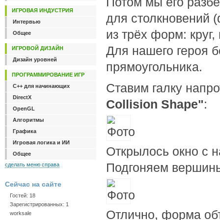
Потом мы его разбе
ИГРОВАЯ ИНДУСТРИЯ
для столкновений 
Интервью
из трёх форм: круг
Общее
Для нашего героя 
ИГРОВОЙ ДИЗАЙН
Дизайн уровней
прямоугольника.
ПРОГРАММИРОВАНИЕ ИГР
Ставим галку напр
C++ для начинающих
DirectX
Collision Shape"
:
OpenGL
Алгоритмы
Графика
Игровая логика и ИИ
Открылось окно с 
Общее
Подгоняем вершины
сделать меню справа
Сейчас на сайте
Гостей: 18
Зарегистрированных: 1
Отлично, форма об
worksale