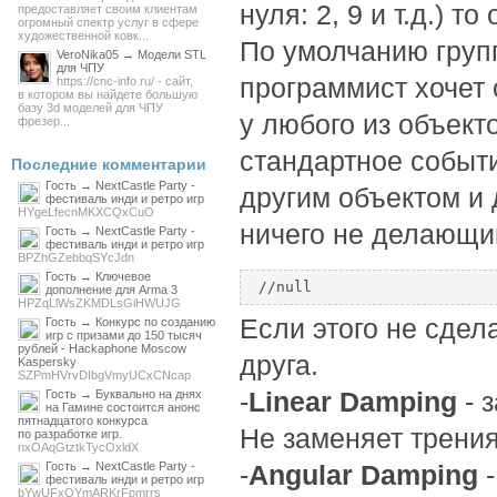
нуля: 2, 9 и т.д.) т
предоставляет своим клиентам
огромный спектр услуг в сфере
художественной ковк...
По умолчанию групп
VeroNika05 → Модели STL
для ЧПУ
программист хочет 
https://cnc-info.ru/ - сайт,
в котором вы найдете большую
базу 3d моделей для ЧПУ
у любого из объект
фрезер...
стандартное событи
Последние комментарии
Гость → NextCastle Party -
другим объектом и
фестиваль инди и ретро игр
HYgeLfecnMKXCQxCuO
ничего не делающи
Гость → NextCastle Party -
фестиваль инди и ретро игр
BPZhGZebbqSYcJdn
Гость → Ключевое
//null
дополнение для Arma 3
HPZqLlWsZKMDLsGiHWUJG
Если этого не сдела
Гость → Конкурс по созданию
игр с призами до 150 тысяч
рублей - Hackaphone Moscow
друга.
Kaspersky
SZPmHVrvDIbgVmyUCxCNcap
-
Linear Damping
- 
Гость → Буквально на днях
на Гамине состоится анонс
пятнадцатого конкурса
Не заменяет трения
по разработке игр.
nxOAqGtztkTycOxldX
Гость → NextCastle Party -
-
Angular Damping
-
фестиваль инди и ретро игр
bYwUFxOYmARKrFpmrrs