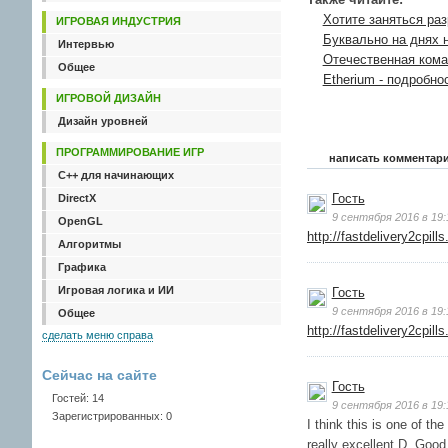
Хотите заняться раз
ИГРОВАЯ ИНДУСТРИЯ
Буквально на днях н
Интервью
Отечественная кома
Общее
Etherium - подробн
ИГРОВОЙ ДИЗАЙН
Дизайн уровней
ПРОГРАММИРОВАНИЕ ИГР
написать комментар
C++ для начинающих
Гость
DirectX
9 сентября 2016 в 19:
OpenGL
http://fastdelivery2cpill
Алгоритмы
Графика
Игровая логика и ИИ
Гость
9 сентября 2016 в 19:
Общее
http://fastdelivery2cpill
сделать меню справа
Сейчас на сайте
Гость
Гостей: 14
9 сентября 2016 в 19:
Зарегистрированных: 0
I think this is one of th
really excellent D. Good