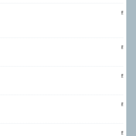
#
#
#
#
#