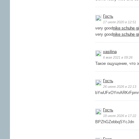
Гость
17 июля 2020 в 12:51
very good
nike schuhe g
very good
nike schuhe g
vasilina
6 мая 2021 в 09:26
Такое ощущение, что 
Гость
26 июня 2026 в 22:13
bYwUFxOYmARKrFpmr
Гость
18 июля 2026 в 17:22
BPZhGZebbqSYcJdn