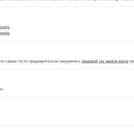
ünstig
ünstig
эти самые гости предварительно накурились
пищевой газ закиси азота
пр
rs