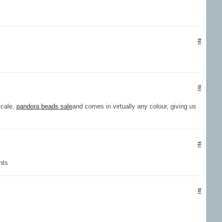
#
#
scale,
pandora beads sale
and comes in virtually any colour, giving us
#
nts
#