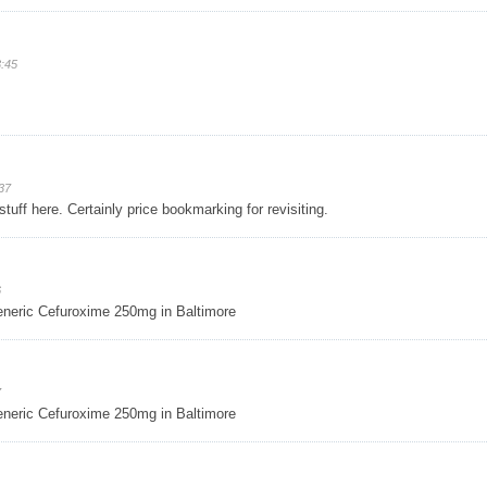
:45
37
tuff here. Certainly price bookmarking for revisiting.
6
eric Cefuroxime 250mg in Baltimore
7
eric Cefuroxime 250mg in Baltimore