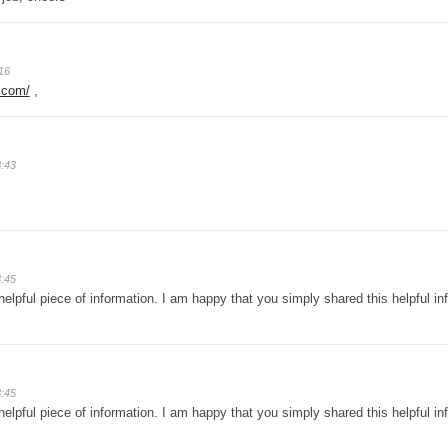
16
s.com/
,
:43
:45
 helpful piece of information. I am happy that you simply shared this helpful i
:45
 helpful piece of information. I am happy that you simply shared this helpful i