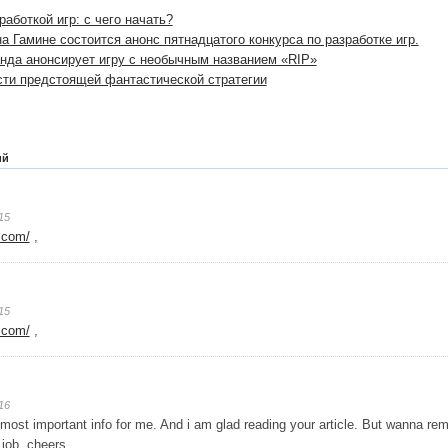
работкой игр: с чего начать?
а Гамине состоится анонс пятнадцатого конкурса по разработке игр.
нда анонсирует игру с необычным названием «RIP»
ости предстоящей фантастической стратегии
ий
15
s.com/
,
15
s.com/
,
16
e most important info for me. And i am glad reading your article. But wanna rema
 job, cheers