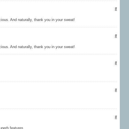
#
icious. And naturally, thank you in your sweat!
#
icious. And naturally, thank you in your sweat!
#
#
#
uperb features.