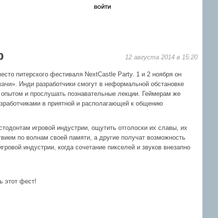
ВОЙТИ
ЗАБЫЛ?
РЕГИСТРАЦИЯ
Форум
Книги
Новости
Контакты
р
12 августа 2014 в 15:20
сто питерского фестиваля NextCastle Party. 1 и 2 ноября он
качи». Инди разработчики смогут в неформальной обстановке
 опытом и прослушать познавательные лекции. Геймерам же
азработчиками в приятной и располагающей к общению
стодонтам игровой индустрии, ощутить отголоски их славы, их
вием по волнам своей памяти, а другие получат возможность
ровой индустрии, когда сочетание пикселей и звуков внезапно
ь этот фест!