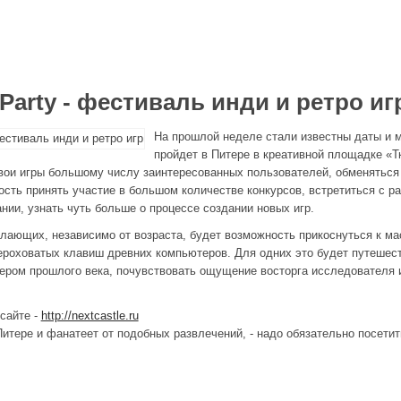
 Party - фестиваль инди и ретро иг
На прошлой неделе стали известны даты и ме
пройдет в Питере в креативной площадке «Т
вои игры большому числу заинтересованных пользователей, обменяться
сть принять участие в большом количестве конкурсов, встретиться с р
ании, узнать чуть больше о процессе создании новых игр.
елающих, независимо от возраста, будет возможность прикоснуться к ма
ероховатых клавиш древних компьютеров. Для одних это будет путешест
ером прошлого века, почувствовать ощущение восторга исследователя иг
сайте -
http://nextcastle.ru
 Питере и фанатеет от подобных развлечений, - надо обязательно посетит