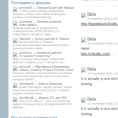
Последнее с форума
Iamorial33 → Официальный сайт Вавада
Online казино вавада продолжает
Гость
радовать своих участников азартными
играми и возможностями в&...
9 сентября 2016 в 19:
acontinent → Лечение аллергии
http://fastdelivery2cpill
Новосибирск
Медицинский центр аллергологии
и иммунологии «БЕНЕ ВОБИС» в г.
Новосибирск является лиде...
Гость
Valetayle → Купить диплом в Тюмени
Купить диплом в Тюмени.
12 сентября 2016 в 13
В современном мире образование играет
огромную роль в жизн...
Hello!
ticknick11 → Конвертим дейтинг.
http://c9cpills.com/
, ,
От канала "Схематозы"
60$ в сутки на говнотрафе! Конвертим
дейтинг с первого раза ! Связка от ка...
worksale → Мир Фикуса Бенджамина:
Гость
Забота, Секреты Ухода и Лучшие Сорта
Реально озвучить внушительное численное
12 сентября 2016 в 13
количество комнатных цветов и растений,
It is actually a nice and
которые объясн...
sharing.
VeroNika05 → Ковка в Воронеже
Ковка Президент предоставляет своим
клиентам огромный спектр услуг в сфере
художественной ковк...
VeroNika05 → Модели STL для ЧПУ
Гость
https://cnc-info.ru/ - сайт, в котором вы
12 сентября 2016 в 13
найдете большую базу 3d моделей для ЧПУ
фрезер...
It is actually a nice and
sharing.
Последние комментарии