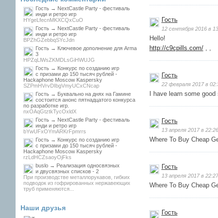
Гость → NextCastle Party - фестиваль
инди и ретро игр
Гость
HYgeLfecnMKXCQxCuO
Гость → NextCastle Party - фестиваль
12 сентября 2016 в 13
инди и ретро игр
Hello!
BPZhGZebbqSYcJdn
http://c9cpills.com/
, ,
Гость → Ключевое дополнение для Arma
3
HPZqLlWsZKMDLsGiHWUJG
Гость → Конкурс по созданию игр
с призами до 150 тысяч рублей -
Гость
Hackaphone Moscow Kaspersky
22 февраля 2017 в 02:
SZPmHVrvDIbgVmyUCxCNcap
I have learn some good s
Гость → Буквально на днях на Гамине
состоится анонс пятнадцатого конкурса
по разработке игр.
nxOAqGtztkTycOxldX
Гость → NextCastle Party - фестиваль
Гость
инди и ретро игр
13 апреля 2017 в 22:2
bYwUFxOYmARKrFpmrrs
Where To Buy Cheap Gen
Гость → Конкурс по созданию игр
с призами до 150 тысяч рублей -
Hackaphone Moscow Kaspersky
rzLdHCZsaoyOjFks
buslo → Реализация односвязных
Гость
и двусвязных списков - 2
13 апреля 2017 в 22:2
При производстве металлорукавов, гибких
подводок из гофрированных нержавеющих
Where To Buy Cheap Gen
труб применяются...
Наши друзья
Гость