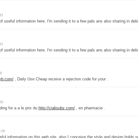
33
of useful information here. I'm sending it to a few pals ans also sharing in del
33
of useful information here. I'm sending it to a few pals ans also sharing in del
18
uyb.com/
, Daily Use Cheap receive a rejection code for your .
26
ding for a a le prix du
http://cialisubz.com/
, en pharmacie .
:59
ful information on this web site, also I conceive the style and design holds s