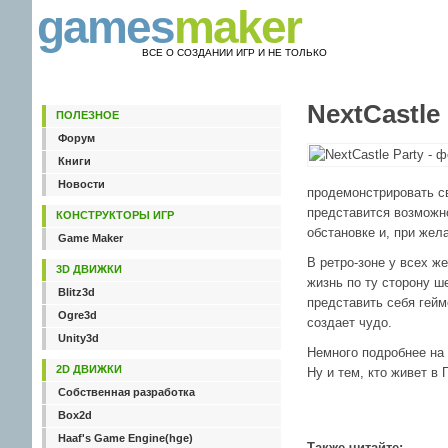
games
maker
ВСЕ О СОЗДАНИИ ИГР И НЕ ТОЛЬКО
NextCastle
ПОЛЕЗНОЕ
Форум
Книги
Новости
продемонстрировать с
представится возможно
КОНСТРУКТОРЫ ИГР
обстановке и, при жел
Game Maker
В ретро-зоне у всех ж
3D ДВИЖКИ
жизнь по ту сторону ш
Blitz3d
представить себя гейм
Ogre3d
создает чудо.
Unity3d
Немного подробнее на 
2D ДВИЖКИ
Ну и тем, кто живет в
Собственная разработка
Box2d
Haaf's Game Engine(hge)
Также читайте: