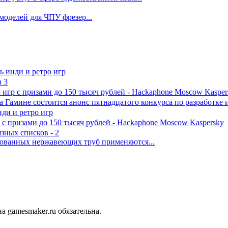
d моделей для ЧПУ фрезер...
ль инди и ретро игр
 3
игр с призами до 150 тысяч рублей - Hackaphone Moscow Kasper
а Гамине состоится анонс пятнадцатого конкурса по разработке 
нди и ретро игр
 с призами до 150 тысяч рублей - Hackaphone Moscow Kaspersky
зных списков - 2
рованных нержавеющих труб применяются...
 gamesmaker.ru обязательна.