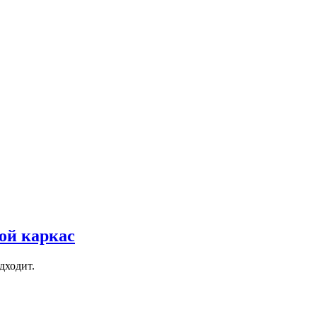
вой каркас
дходит.