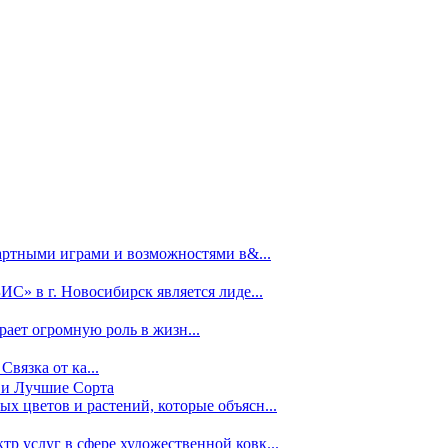
зартными играми и возможностями в&...
» в г. Новосибирск является лиде...
ает огромную роль в жизн...
Связка от ка...
 и Лучшие Сорта
х цветов и растений, которые объясн...
р услуг в сфере художественной ковк...