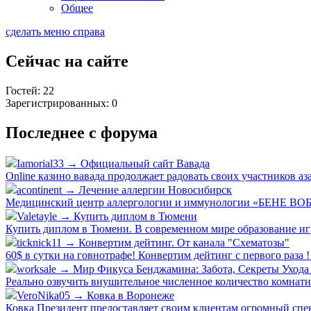
Общее
сделать меню справа
Сейчас на сайте
Гостей: 22
Зарегистрированных: 0
Последнее с форума
Iamorial33 → Официальный сайт Вавада
Online казино вавада продолжает радовать своих участников а
acontinent → Лечение аллергии Новосибирск
Медицинский центр аллергологии и иммунологии «БЕНЕ ВОБИС
Valetayle → Купить диплом в Тюмени
Купить диплом в Тюмени. В современном мире образование игр
ticknick11 → Конвертим дейтинг. От канала "Схематозы"
60$ в сутки на говнотрафе! Конвертим дейтинг с первого раза ! 
worksale → Мир Фикуса Бенджамина: Забота, Секреты Ухода
Реально озвучить внушительное численное количество комнатны
VeroNika05 → Ковка в Воронеже
Ковка Президент предоставляет своим клиентам огромный спект