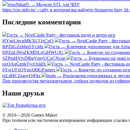
VeroNika05 → Модели STL для ЧПУ
https://cnc-info.ru/ - сайт, в котором вы найдете большую базу 3
Последние комментарии
Гость → NextCastle Party - фестиваль инди и ретро игр
HYgeLfecnMKXCQxCuO
Гость → NextCastle Party - фестива
BPZhGZebbqSYcJdn
Гость → Ключевое дополнение для Arma
HPZqLlWsZKMDLsGiHWUJG
Гость → Конкурс по созданию 
SZPmHVrvDIbgVmyUCxCNcap
Гость → Буквально на днях н
nxOAqGtztkTycOxldX
Гость → NextCastle Party - фестиваль и
bYwUFxOYmARKrFpmrrs
Гость → Конкурс по созданию игр
rzLdHCZsaoyOjFks
buslo → Реализация односвязных и двусвя
При производстве металлорукавов, гибких подводок из гофри
Наши друзья
© 2010—2026 Games Maker
При полном или частичном копировании информации ссылка на