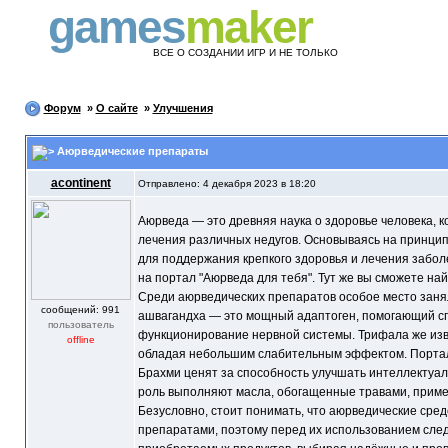
games
maker
ВСЕ О СОЗДАНИИ ИГР И НЕ ТОЛЬКО
Форум
»
О сайте
»
Улучшения
Аюрведические препараты
acontinent
Отправлено: 4 декабря 2023 в 18:20
Аюрведа — это древняя наука о здоровье человека, 
лечения различных недугов. Основываясь на принцип
для поддержания крепкого здоровья и лечения забо
на портал "Аюрведа для тебя". Тут же вы сможете н
Среди аюрведических препаратов особое место заня
cообщений: 991
ашвагандха — это мощный адаптоген, помогающий сп
пользователь
функционирование нервной системы. Трифала же из
offline
обладая небольшим слабительным эффектом. Портал 
Брахми ценят за способность улучшать интеллектуал
роль выполняют масла, обогащенные травами, прим
Безусловно, стоит понимать, что аюрведические сре
препаратами, поэтому перед их использованием следу