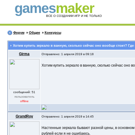
games
maker
ВСЕ О СОЗДАНИИ ИГР И НЕ ТОЛЬКО
Форум
»
Общее
»
Конкурсы
Хотим купить зеркало в ванную, сколько сейчас оно вообще стоит? Где 
Girma
Отправлено: 1 апреля 2019 в 09:18
Хотим купить зеркало в ванную, сколько сейчас оно в
cообщений: 51
пользователь
offline
GrandRoy
Отправлено: 1 апреля 2019 в 14:45
Настенные зеркала бывают разной цены, в основном 
рублей если я не ошибаюсь.