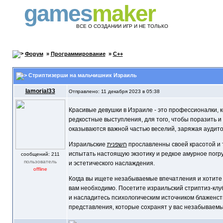
games
maker
ВСЕ О СОЗДАНИИ ИГР И НЕ ТОЛЬКО
Форум
»
Программирование
»
C++
Стриптизерши на мальчишник Израиль
Iamorial33
Отправлено: 11 декабря 2023 в 05:38
Красивые девушки в Израиле - это профессионалки, 
редкостные выступления, для того, чтобы поразить и
оказываются важной частью веселий, заряжая аудито
Израильские
חשפנית
прославленны своей красотой и 
испытать настоящую экзотику и редкое амурное погр
cообщений: 211
пользователь
и эстетического наслаждения.
offline
Когда вы ищете незабываемые впечатления и хотите ок
вам необходимо. Посетите израильский стриптиз-клу
и насладитесь психологическим источником блаженс
представления, которые сохранят у вас незабываем