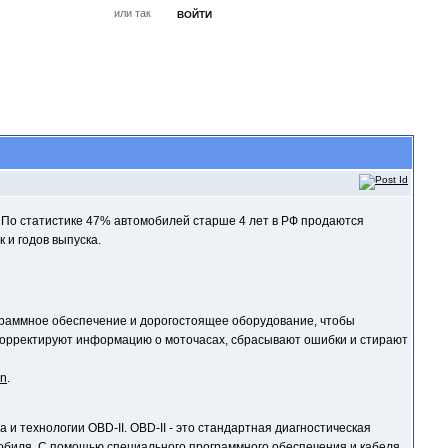
или так
ВОЙТИ
ЗАБЫЛ?
РЕГИСТРАЦИЯ
Форум
Книги
Новости
Контакты
 По статистике 47% автомобилей старше 4 лет в РФ продаются
 и годов выпуска.
граммное обеспечение и дорогостоящее оборудование, чтобы
 корректируют информацию о моточасах, сбрасывают ошибки и стирают
en
.
 и технологии OBD-II. OBD-II - это стандартная диагностическая
мобиля. С помощью специального программного обеспечения и кабеля