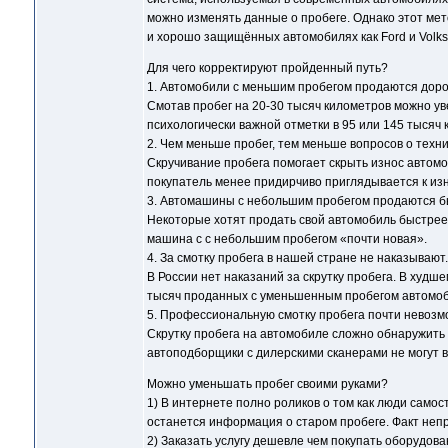
можно изменять данные о пробеге. Однако этот мет
и хорошо защищённых автомобилях как Ford и Volk
Для чего корректируют пройденный путь?
1. Автомобили с меньшим пробегом продаются доро
Смотав пробег на 20-30 тысяч километров можно у
психологически важной отметки в 95 или 145 тысяч 
2. Чем меньше пробег, тем меньше вопросов о техн
Скручивание пробега помогает скрыть износ автомо
покупатель менее придирчиво приглядывается к изн
3. Автомашины с небольшим пробегом продаются б
Некоторые хотят продать свой автомобиль быстрее 
машина с с небольшим пробегом «почти новая».
4. За смотку пробега в нашей стране не наказывают.
В России нет наказаний за скрутку пробега. В худш
тысяч проданных с уменьшенным пробегом автомо
5. Профессиональную смотку пробега почти невозм
Скрутку пробега на автомобиле сложно обнаружить 
автоподборщики с дилерскими сканерами не могут в
Можно уменьшать пробег своими руками?
1) В интернете полно роликов о том как люди само
останется информация о старом пробеге. Факт неп
2) Заказать услугу дешевле чем покупать оборудов