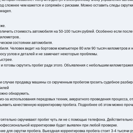
од сложнее чем кажется и сопряжён с рисками. Можно оставить следы скрутки
swagen.
же.
величить стоимость автомобиля на 50-100 тысяч рублей. Особенно если пос
километров..
ическом состоянии автомобиля.
биля. Человек видит на бортовом компьютере 80 или 90 тысяч километров и 
осу узлов и деталей и не замечает некоторые проблемы.
ыстрее.
и готовы скрутить пробег ради этого. Объявления с небольшим километражем
ем случае продавцу машины со скрученным пробегом грозить судебное разбир
билей
ожно обнаружить.
из-за использования передовых техник, аккуратного проведения процесса, 
ыявить качественную корректировку пробега. Подробнее об этом можно проч
стоятельно скручивают пробег чуть ли не с помощью телефона. Действительно
рофессиональной корректировки будет выявлен при любой проверке.
ание для скрутки пробега. Выездная корректировка пробега стоит 3-4 тысячи