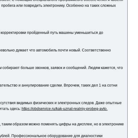
 пробега или повредить электронику. Особенно на таких сложных
ле корректировки пройденный путь машины уменьшиться до
невольно думает что автомобиль почти новый. Соответственно
 собирают больше звонков, заявок и сообщений. Людям кажется, что
ательство и аннулирование сделки. Впрочем, таких дел 1 на сотни
отсутствия видимых физических и электронных следов. Даже опытные
итать здесь:
https://obdservice.ru/kak-uznat-realniy-probeg-avto.
, таким образом можно поменять цифры на дисплее, но в электронике
 рублей. Профессиональное оборудование для диагностики