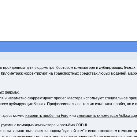
 пройденном пути в одометре, бортовом компьютере и дублирующих блоках.
 Километраж корректируют на транспортных средствах любых моделей, марок
ных фирмах.
ля и незаметно скорректирует пробег. Мастера используют специальное про
 всех дублирующих блоках. Профессионалы не только изменяют пробег, но и
, здесь можно
изменить пробег на Ford
или
уменьшить километраж Volkswag
руками с помощью компьютера и разъёма OBD-II.
нативным вариантом является подход "сделай сам" с использованием компьютера
, которая позволяет получить доступ к электронному блоку управления авто