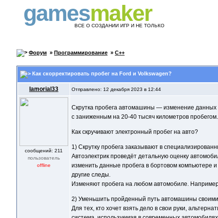
games
maker
ВСЕ О СОЗДАНИИ ИГР И НЕ ТОЛЬКО
Форум
»
Программирование
»
C++
Как скорректировать пробег на Ford и Volkswagen?
Iamorial33
Отправлено: 12 декабря 2023 в 12:44
Скрутка пробега автомашины — изменение данных о
с заниженным на 20-40 тысяч километров пробегом.
Как скручивают электронный пробег на авто?
1) Скрутку пробега заказывают в специализирован
cообщений: 211
Автоэлектрик проведёт детальную оценку автомоби
пользователь
изменить данные пробега в бортовом компьютере и
offline
другие следы.
Изменяют пробега на любом автомобиле. Например
2) Уменьшить пройденный путь автомашины своими 
Для тех, кто хочет взять дело в свои руки, альтер
система, используемая в современных автомобилях