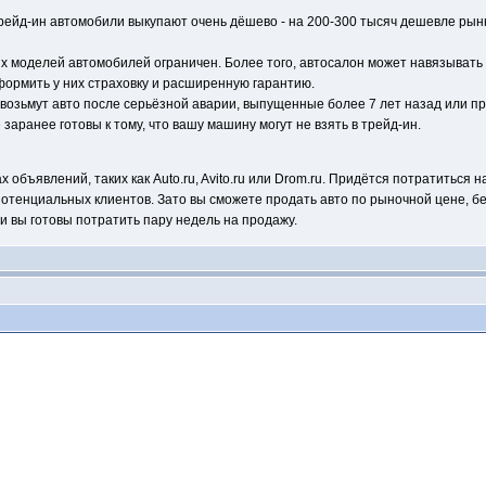
рейд-ин автомобили выкупают очень дёшево - на 200-300 тысяч дешевле рынка
х моделей автомобилей ограничен. Более того, автосалон может навязывать
формить у них страховку и расширенную гарантию.
е возьмут авто после серьёзной аварии, выпущенные более 7 лет назад или п
 заранее готовы к тому, что вашу машину могут не взять в трейд-ин.
объявлений, таких как Auto.ru, Avito.ru или Drom.ru. Придётся потратиться
потенциальных клиентов. Зато вы сможете продать авто по рыночной цене, 
 вы готовы потратить пару недель на продажу.