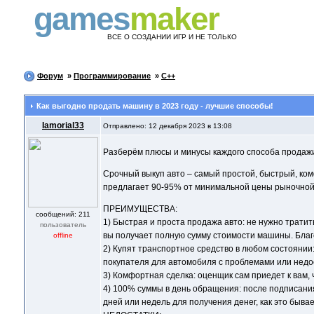
games
maker
ВСЕ О СОЗДАНИИ ИГР И НЕ ТОЛЬКО
Форум
»
Программирование
»
C++
Как выгодно продать машину в 2023 году - лучшие способы!
Iamorial33
Отправлено: 12 декабря 2023 в 13:08
Разберём плюсы и минусы каждого способа продажи
Срочный выкуп авто – самый простой, быстрый, ко
предлагает 90-95% от минимальной цены рыночной 
ПРЕИМУЩЕСТВА:
cообщений: 211
1) Быстрая и проста продажа авто: не нужно трати
пользователь
вы получает полную сумму стоимости машины. Благ
offline
2) Купят транспортное средство в любом состоянии
покупателя для автомобиля с проблемами или недо
3) Комфортная сделка: оценщик сам приедет к вам, 
4) 100% суммы в день обращения: после подписания
дней или недель для получения денег, как это быва