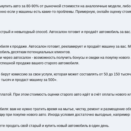
выкупить авто за 80-90% от рыночной стоимости на аналогичные модели, либо
обенно если у машины есть какие-то проблемы. Примерную, онлайн оценку сто
стрый и невыгодный способ. Автосалон готовит и продаёт автомобиль за вас.
мобиля к продаже. Автосалон готовит, рекламирует и продаёт машину за вас.
обиль десяткам потенциальных клиентов.
и через автосалон - возможность получить бонусы и скидки на покупку новог
успешной продаже вашего старого автомобиля.
берут комиссию за свои услуги, которая может составлять от 50 до 150 тыся
 тысяч и продаст машину за 500».
платой. При этом стоимость оценки старого авто идёт в счёт оплаты нового ил
биля: вам не нужно тратить время на мытье, чистку, ремонт и размещение об
дку при покупке нового авто. Иногда условия достаточно выгодные, например
те продать свой старый и купить новый автомобиль в один день.