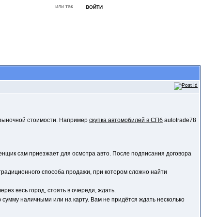
или так
ВОЙТИ
ЗАБЫЛ?
РЕГИСТРАЦИЯ
Форум
Книги
Новости
Контакты
ё рыночной стоимости. Например
скупка автомобилей в СПб
autotrade78
ценщик сам приезжает для осмотра авто. После подписания договора
 традиционного способа продажи, при котором сложно найти
рез весь город, стоять в очереди, ждать.
 сумму наличными или на карту. Вам не придётся ждать несколько