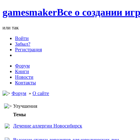
games
maker
Все о создании игр
или так
Войти
Забыл?
Регистрация
Форум
Книги
Новости
Контакты
Форум
»
О сайте
Улучшения
Темы
Лечение аллергии Новосибирск
Высокие ставки депозитов для юридических лиц