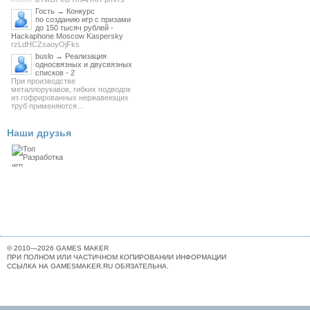
Гость → Конкурс
по созданию игр с призами
до 150 тысяч рублей -
Hackaphone Moscow Kaspersky
rzLdHCZsaoyOjFks
buslo → Реализация
односвязных и двусвязных
списков - 2
При производстве
металлорукавов, гибких подводок
из гофрированных нержавеющих
труб применяются...
Наши друзья
© 2010—2026 GAMES MAKER
ПРИ ПОЛНОМ ИЛИ ЧАСТИЧНОМ КОПИРОВАНИИ ИНФОРМАЦИИ
ССЫЛКА НА GAMESMAKER.RU ОБЯЗАТЕЛЬНА.