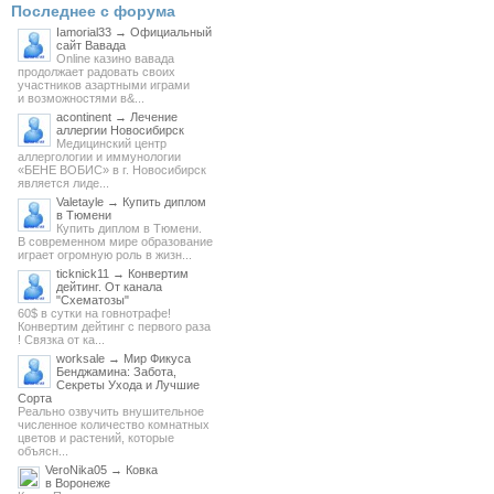
Последнее с форума
Iamorial33 → Официальный
сайт Вавада
Online казино вавада
продолжает радовать своих
участников азартными играми
и возможностями в&...
acontinent → Лечение
аллергии Новосибирск
Медицинский центр
аллергологии и иммунологии
«БЕНЕ ВОБИС» в г. Новосибирск
является лиде...
Valetayle → Купить диплом
в Тюмени
Купить диплом в Тюмени.
В современном мире образование
играет огромную роль в жизн...
ticknick11 → Конвертим
дейтинг. От канала
"Схематозы"
60$ в сутки на говнотрафе!
Конвертим дейтинг с первого раза
! Связка от ка...
worksale → Мир Фикуса
Бенджамина: Забота,
Секреты Ухода и Лучшие
Сорта
Реально озвучить внушительное
численное количество комнатных
цветов и растений, которые
объясн...
VeroNika05 → Ковка
в Воронеже