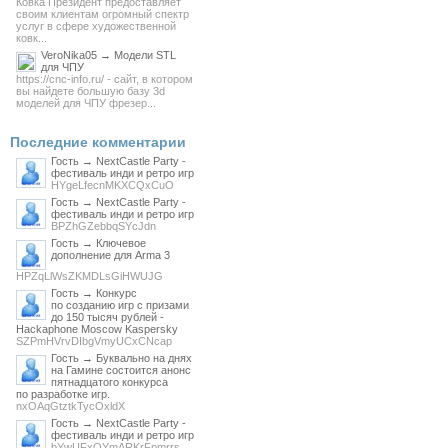
Ковка Президент предоставляет
своим клиентам огромный спектр
услуг в сфере художественной
ковк...
VeroNika05 → Модели STL
для ЧПУ
https://cnc-info.ru/ - сайт, в котором
вы найдете большую базу 3d
моделей для ЧПУ фрезер...
Последние комментарии
Гость → NextCastle Party -
фестиваль инди и ретро игр
HYgeLfecnMKXCQxCuO
Гость → NextCastle Party -
фестиваль инди и ретро игр
BPZhGZebbqSYcJdn
Гость → Ключевое
дополнение для Arma 3
HPZqLlWsZKMDLsGiHWUJG
Гость → Конкурс
по созданию игр с призами
до 150 тысяч рублей -
Hackaphone Moscow Kaspersky
SZPmHVrvDIbgVmyUCxCNcap
Гость → Буквально на днях
на Гамине состоится анонс
пятнадцатого конкурса
по разработке игр.
nxOAqGtztkTycOxldX
Гость → NextCastle Party -
фестиваль инди и ретро игр
bYwUFxOYmARKrFpmrrs