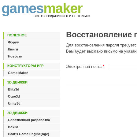
games
maker
ВСЕ О СОЗДАНИИ ИГР И НЕ ТОЛЬКО
Восстановление 
ПОЛЕЗНОЕ
Форум
Для восстановления пароля требуетс
Книги
Вам будет выслано письмо на указан
Новости
КОНСТРУКТОРЫ ИГР
Электронная почта
*
Game Maker
3D ДВИЖКИ
Blitz3d
Ogre3d
Unity3d
2D ДВИЖКИ
Собственная разработка
Box2d
Haaf's Game Engine(hge)