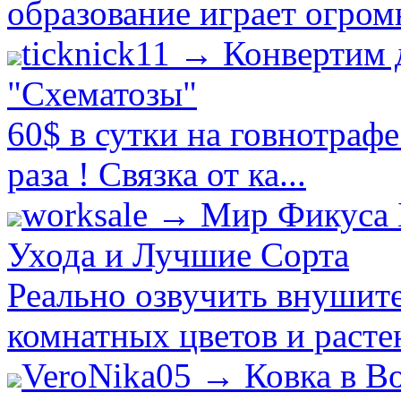
образование играет огром
ticknick11 → Конвертим 
"Схематозы"
60$ в сутки на говнотраф
раза ! Связка от ка...
worksale → Мир Фикуса 
Ухода и Лучшие Сорта
Реально озвучить внушит
комнатных цветов и растен
VeroNika05 → Ковка в В