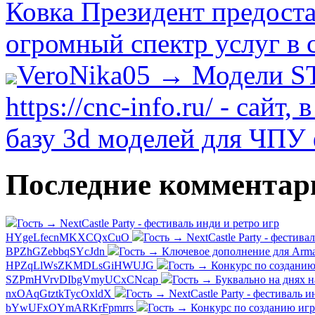
Ковка Президент предост
огромный спектр услуг в 
VeroNika05 → Модели S
https://cnc-info.ru/ - сай
базу 3d моделей для ЧПУ 
Последние комментар
Гость → NextCastle Party - фестиваль инди и ретро игр
HYgeLfecnMKXCQxCuO
Гость → NextCastle Party - фестива
BPZhGZebbqSYcJdn
Гость → Ключевое дополнение для Arma
HPZqLlWsZKMDLsGiHWUJG
Гость → Конкурс по созданию 
SZPmHVrvDIbgVmyUCxCNcap
Гость → Буквально на днях н
nxOAqGtztkTycOxldX
Гость → NextCastle Party - фестиваль и
bYwUFxOYmARKrFpmrrs
Гость → Конкурс по созданию игр