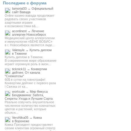
Последнее с форума
Iamorial33 → Официальный
сайт Вавада
Online казино вавада продолжает
радовать своих участников
азартными играми
и возможностями в&...
acontinent → Лечение
аллергии Новосибирск
Медицинский центр аллергологии
и иммунологии «БЕНЕ ВОБИС»
в г. Новосибирск является лиде...
Valetayle → Купить диплом
в Тюмени
Купить диплом в Тюмени.
В современном мире образование
играет огромную роль в жизн...
ticknick11 → Конвертим
дейтинг. От канала
"Схематозы"
60$ в сутки на говнотрафе!
Конвертим дейтинг с первого раза
! Связка от ка...
worksale → Мир Фикуса
Бенджамина: Забота,
Секреты Ухода и Лучшие Сорта
Реально озвучить внушительное
численное количество комнатных
цветов и растений, которые
объясн...
VeroNika05 → Ковка
в Воронеже
Ковка Президент предоставляет
своим клиентам огромный спектр