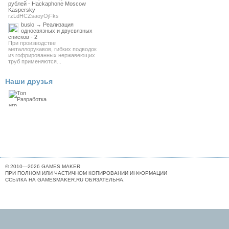
рублей - Hackaphone Moscow
Kaspersky
rzLdHCZsaoyOjFks
buslo → Реализация
односвязных и двусвязных
списков - 2
При производстве
металлорукавов, гибких подводок
из гофрированных нержавеющих
труб применяются...
Наши друзья
© 2010—2026 GAMES MAKER
ПРИ ПОЛНОМ ИЛИ ЧАСТИЧНОМ КОПИРОВАНИИ ИНФОРМАЦИИ
ССЫЛКА НА GAMESMAKER.RU ОБЯЗАТЕЛЬНА.