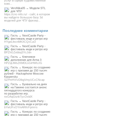
услуг в сфере художественной
ковк...
VeroNika05 → Модели STL
для ЧПУ
https://cnc-info.ru/ - сайт, в котором
вы найдете большую базу 3d
моделей для ЧПУ фрезер...
Последние комментарии
Гость → NextCastle Party -
фестиваль инди и ретро игр
HYgeLfecnMKXCQxCuO
Гость → NextCastle Party -
фестиваль инди и ретро игр
BPZhGZebbqSYcJdn
Гость → Ключевое
дополнение для Arma 3
HPZqLlWsZKMDLsGiHWUJG
Гость → Конкурс по созданию
игр с призами до 150 тысяч
рублей - Hackaphone Moscow
Kaspersky
SZPmHVrvDIbgVmyUCxCNcap
Гость → Буквально на днях
на Гамине состоится анонс
пятнадцатого конкурса
по разработке игр.
nxOAqGtztkTycOxldX
Гость → NextCastle Party -
фестиваль инди и ретро игр
bYwUFxOYmARKrFpmrrs
Гость → Конкурс по созданию
игр с призами до 150 тысяч