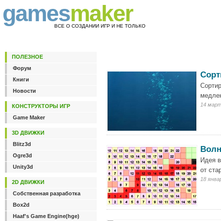
games
maker
ВСЕ О СОЗДАНИИ ИГР И НЕ ТОЛЬКО
ПОЛЕЗНОЕ
Форум
Сорт
Книги
Сортир
Новости
медле
14 март
КОНСТРУКТОРЫ ИГР
Game Maker
3D ДВИЖКИ
Blitz3d
Волн
Ogre3d
Идея в
Unity3d
от ста
18 янва
2D ДВИЖКИ
Собственная разработка
Box2d
Haaf's Game Engine(hge)