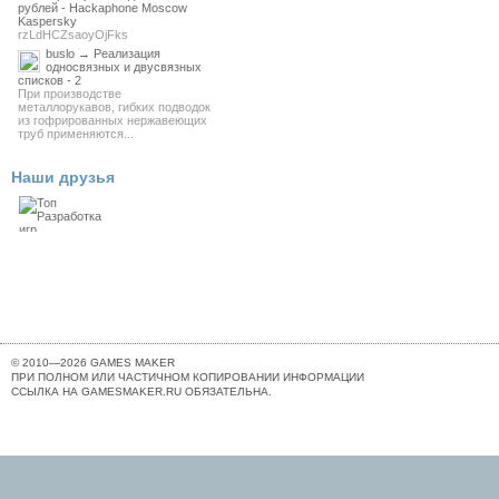
рублей - Hackaphone Moscow
Kaspersky
rzLdHCZsaoyOjFks
buslo → Реализация
односвязных и двусвязных
списков - 2
При производстве
металлорукавов, гибких подводок
из гофрированных нержавеющих
труб применяются...
Наши друзья
© 2010—2026 GAMES MAKER
ПРИ ПОЛНОМ ИЛИ ЧАСТИЧНОМ КОПИРОВАНИИ ИНФОРМАЦИИ
ССЫЛКА НА GAMESMAKER.RU ОБЯЗАТЕЛЬНА.