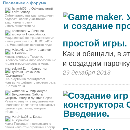
Последнее с форума
Iamorial33 → Официальный
сайт Вавада
Online казино вавада продолжает
радовать своих участников
азартными играми
и возможностями в&...
acontinent → Лечение
аллергии Новосибирск
Медицинский центр аллергологии
простой игры.
и иммунологии «БЕНЕ ВОБИС»
в г. Новосибирск является лиде...
Valetayle → Купить диплом
Как и обещали, в э
в Тюмени
Купить диплом в Тюмени.
В современном мире образование
и создадим парочку
играет огромную роль в жизн...
ticknick11 → Конвертим
29 декабря 2013
дейтинг. От канала
"Схематозы"
60$ в сутки на говнотрафе!
Конвертим дейтинг с первого раза
! Связка от ка...
worksale → Мир Фикуса
Бенджамина: Забота,
Секреты Ухода и Лучшие Сорта
Реально озвучить внушительное
численное количество комнатных
цветов и растений, которые
объясн...
VeroNika05 → Ковка
в Воронеже
Ковка Президент предоставляет
своим клиентам огромный спектр