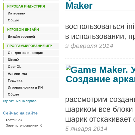
ИГРОВАЯ ИНДУСТРИЯ
Интервью
Общее
воспользоваться in
ИГРОВОЙ ДИЗАЙН
в использовании, п
Дизайн уровней
9 февраля 2014
ПРОГРАММИРОВАНИЕ ИГР
C++ для начинающих
DirectX
OpenGL
Алгоритмы
Графика
Игровая логика и ИИ
Общее
рассмотрим создани
сделать меню справа
шариком все блоки 
Сейчас на сайте
шарик отскакивает о
Гостей: 23
Зарегистрированных: 0
5 января 2014