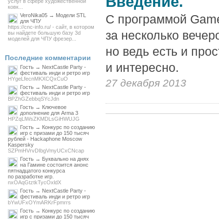
Введение.
услуг в сфере художественной
ковк...
VeroNika05 → Модели STL
С программой Game
для ЧПУ
https://cnc-info.ru/ - сайт, в котором
за несколько вечеро
вы найдете большую базу 3d
моделей для ЧПУ фрезер...
но ведь есть и прос
Последние комментарии
и интересно.
Гость → NextCastle Party -
фестиваль инди и ретро игр
HYgeLfecnMKXCQxCuO
27 декабря 2013
Гость → NextCastle Party -
фестиваль инди и ретро игр
BPZhGZebbqSYcJdn
Гость → Ключевое
дополнение для Arma 3
HPZqLlWsZKMDLsGiHWUJG
Гость → Конкурс по созданию
игр с призами до 150 тысяч
рублей - Hackaphone Moscow
Kaspersky
SZPmHVrvDIbgVmyUCxCNcap
Гость → Буквально на днях
на Гамине состоится анонс
пятнадцатого конкурса
по разработке игр.
nxOAqGtztkTycOxldX
Гость → NextCastle Party -
фестиваль инди и ретро игр
bYwUFxOYmARKrFpmrrs
Гость → Конкурс по созданию
игр с призами до 150 тысяч