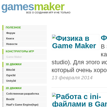
games
maker
ВСЕ О СОЗДАНИИ ИГР И НЕ ТОЛЬКО
ПОЛЕЗНОЕ
Форум
Ф
Книги
Новости
В 
КОНСТРУКТОРЫ ИГР
ка
Game Maker
studio). Для этого
3D ДВИЖКИ
который очень хоро
Blitz3d
Ogre3d
13 февраля 2014
Unity3d
2D ДВИЖКИ
Собственная разработка
Box2d
Haaf's Game Engine(hge)