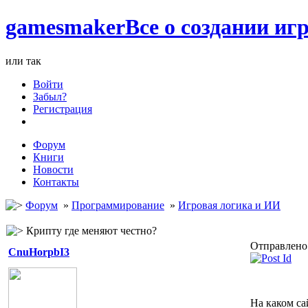
games
maker
Все о создании игр
или так
Войти
Забыл?
Регистрация
Форум
Книги
Новости
Контакты
Форум
»
Программирование
»
Игровая логика и ИИ
Крипту где меняют честно?
Отправлено:
CnuHorpbI3
На каком са