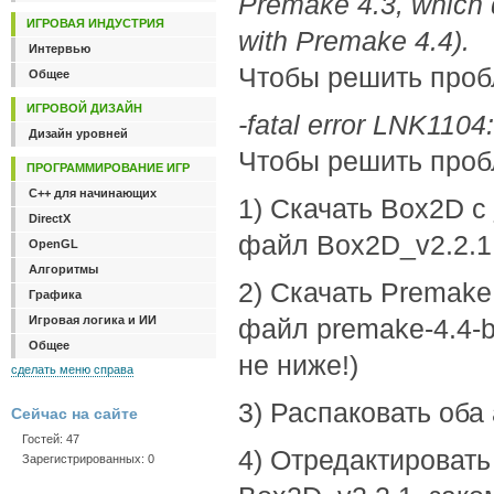
Premake 4.3, which d
ИГРОВАЯ ИНДУСТРИЯ
with Premake 4.4).
Интервью
Чтобы решить пробл
Общее
ИГРОВОЙ ДИЗАЙН
-fatal error LNK1104:
Дизайн уровней
Чтобы решить пробл
ПРОГРАММИРОВАНИЕ ИГР
C++ для начинающих
1) Скачать Box2D с
DirectX
файл Box2D_v2.2.1.
OpenGL
Алгоритмы
2) Скачать Premake
Графика
Игровая логика и ИИ
файл premake-4.4-b
Общее
не ниже!)
сделать меню справа
3) Распаковать оба 
Сейчас на сайте
Гостей: 47
4) Отредактировать
Зарегистрированных: 0