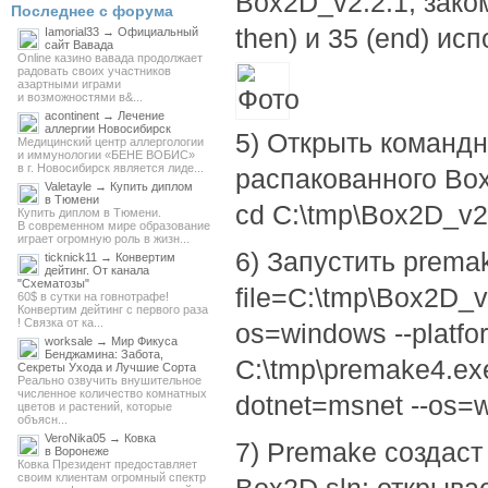
Box2D_v2.2.1, заком
Последнее с форума
then) и 35 (end) исп
Iamorial33 → Официальный
сайт Вавада
Online казино вавада продолжает
радовать своих участников
азартными играми
и возможностями в&...
acontinent → Лечение
аллергии Новосибирск
5) Открыть командн
Медицинский центр аллергологии
и иммунологии «БЕНЕ ВОБИС»
в г. Новосибирск является лиде...
распакованного Box
Valetayle → Купить диплом
в Тюмени
cd C:\tmp\Box2D_v2
Купить диплом в Тюмени.
В современном мире образование
играет огромную роль в жизн...
6) Запустить premak
ticknick11 → Конвертим
дейтинг. От канала
"Схематозы"
file=C:\tmp\Box2D_v
60$ в сутки на говнотрафе!
Конвертим дейтинг с первого раза
! Связка от ка...
os=windows --platf
worksale → Мир Фикуса
Бенджамина: Забота,
C:\tmp\premake4.exe
Секреты Ухода и Лучшие Сорта
Реально озвучить внушительное
численное количество комнатных
dotnet=msnet --os=
цветов и растений, которые
объясн...
VeroNika05 → Ковка
7) Premake создас
в Воронеже
Ковка Президент предоставляет
своим клиентам огромный спектр