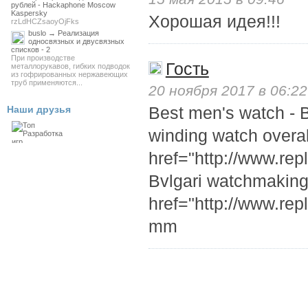
рублей - Hackaphone Moscow
Kaspersky
Хорошая идея!!!
rzLdHCZsaoyOjFks
buslo → Реализация
односвязных и двусвязных
списков - 2
При производстве
Гость
металлорукавов, гибких подводок
из гофрированных нержавеющих
труб применяются...
20 ноября 2017 в 06:22
Best men's watch - B
Наши друзья
winding watch overal
href="http://www.re
Bvlgari watchmaking
href="http://www.rep
mm