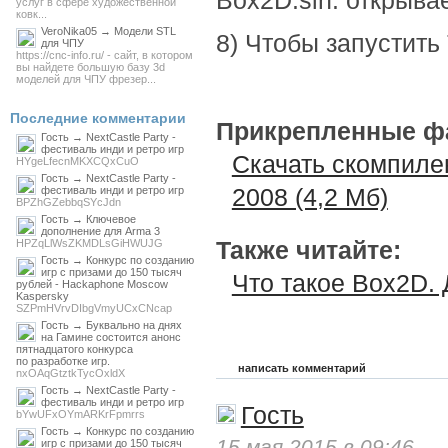
Box2D.sln: открыва
услуг в сфере художественной
ковк...
VeroNika05 → Модели STL
8) Чтобы запустить
для ЧПУ
https://cnc-info.ru/ - сайт, в котором
вы найдете большую базу 3d
моделей для ЧПУ фрезер...
Последние комментарии
Прикрепленные ф
Гость → NextCastle Party -
фестиваль инди и ретро игр
Скачать скомпиле
HYgeLfecnMKXCQxCuO
Гость → NextCastle Party -
2008 (4,2 Мб)
фестиваль инди и ретро игр
BPZhGZebbqSYcJdn
Гость → Ключевое
дополнение для Arma 3
Также читайте:
HPZqLlWsZKMDLsGiHWUJG
Гость → Конкурс по созданию
игр с призами до 150 тысяч
Что такое Box2D.
рублей - Hackaphone Moscow
Kaspersky
SZPmHVrvDIbgVmyUCxCNcap
Гость → Буквально на днях
на Гамине состоится анонс
пятнадцатого конкурса
по разработке игр.
написать комментарий
nxOAqGtztkTycOxldX
Гость → NextCastle Party -
фестиваль инди и ретро игр
Гость
bYwUFxOYmARKrFpmrrs
Гость → Конкурс по созданию
15 мая 2015 в 09:46
игр с призами до 150 тысяч