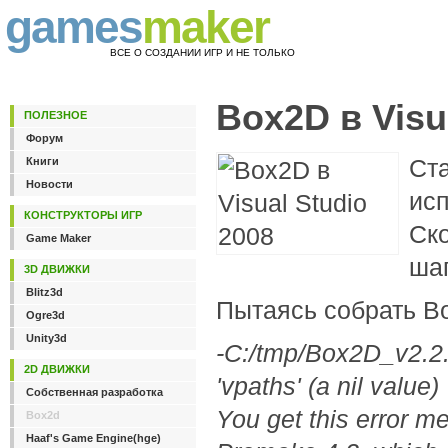
games
maker
ВСЕ О СОЗДАНИИ ИГР И НЕ ТОЛЬКО
Box2D в Visu
ПОЛЕЗНОЕ
Форум
Ста
Книги
Новости
исп
КОНСТРУКТОРЫ ИГР
Ско
Game Maker
шаг
3D ДВИЖКИ
Blitz3d
Пытаясь собрать Bo
Ogre3d
Unity3d
-C:/tmp/Box2D_v2.2.1
2D ДВИЖКИ
'vpaths' (a nil value)
Собственная разработка
You get this error me
Box2d
Haaf's Game Engine(hge)