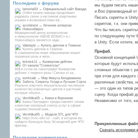
Последнее с форума
мы будем писать наши 
Iamorial33 → Официальный сайт Вавада
и Boo (производный от
Online казино вавада продолжает
радовать своих участников азартными
Писать скрипты в Unit
играми и возможностями в&...
скриптов, т.к. они пр
acontinent → Лечение аллергии
Новосибирск
Что бы писать скрипты
Медицинский центр аллергологии
по следующему пути \U
и иммунологии «БЕНЕ ВОБИС» в г.
Новосибирск является лиде...
в Unity. Если хотите, 
Valetayle → Купить диплом в Тюмени
Купить диплом в Тюмени.
Префаб.
В современном мире образование играет
огромную роль в жизн...
Основной концепцией U
ticknick11 → Конвертим дейтинг.
которые будут использ
От канала "Схематозы"
60$ в сутки на говнотрафе! Конвертим
сложных объектов с ра
дейтинг с первого раза ! Связка от ка...
при этом для каждого 
worksale → Мир Фикуса Бенджамина:
Забота, Секреты Ухода и Лучшие Сорта
различные свойства, н
Реально озвучить внушительное численное
— это один из типов р
количество комнатных цветов и растений,
которые объясн...
сцену. Когда префаб д
VeroNika05 → Ковка в Воронеже
Независимо от того, к
Ковка Президент предоставляет своим
клиентам огромный спектр услуг в сфере
художественной ковк...
VeroNika05 → Модели STL для ЧПУ
https://cnc-info.ru/ - сайт, в котором вы
найдете большую базу 3d моделей для ЧПУ
Прикрепленные файл
фрезер...
Скачать исходники к
Последние комментарии