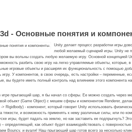
i3d - Основные понятия и компоне
Unity делает процесс разработки игры дов
любой желаемый сценарий игры. Unity не п
отором вы вольны создать любую желаемую игру. Основной концепцией U
озможность разбить свою игру на легко управляемые объекты, которые, 
ельные игровые объекты и расширяя их функциональность с помощью доб
 игру. У компонентов, в свою очередь, есть настройки – переменные, е
е, вы будете иметь полный контроль над влиянием этого компонента на
в игре прыгающий шар, я бы начал со сферы. Ее можно создать через меню
вой объект (Game Object) с мешем сферы и компонентом Renderer, дела
-> Rigidbody) - компонент, который говорит Unity использовать физическ
а тяжести, и возможность применять к нему различные силы, или по ком
ске игры, будет падать на землю, но как заставить ее подпрыгнуть? Это п
 – определяющий, как объект будет взаимодействовать с поверхностью 
ем Bouncy, и вуаля! Наш прыгающий шар готов всего за несколько клик