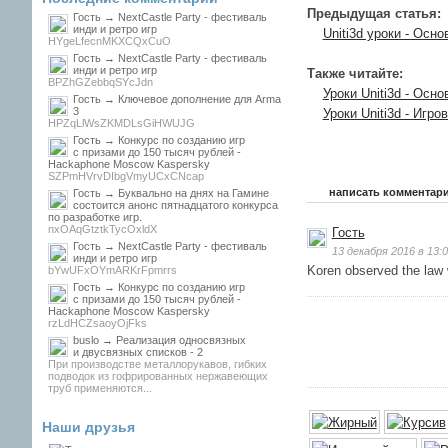
Предыдущая статья:
Гость → NextCastle Party - фестиваль
инди и ретро игр
Uniti3d уроки - Осн
HYgeLfecnMKXCQxCuO
Гость → NextCastle Party - фестиваль
инди и ретро игр
Также читайте:
BPZhGZebbqSYcJdn
Уроки Uniti3d - Осн
Гость → Ключевое дополнение для Arma
3
Уроки Uniti3d - Игр
HPZqLlWsZKMDLsGiHWUJG
Гость → Конкурс по созданию игр
с призами до 150 тысяч рублей -
Hackaphone Moscow Kaspersky
SZPmHVrvDIbgVmyUCxCNcap
написать комментар
Гость → Буквально на днях на Гамине
состоится анонс пятнадцатого конкурса
по разработке игр.
nxOAqGtztkTycOxldX
Гость
Гость → NextCastle Party - фестиваль
13 декабря 2016 в 13:
инди и ретро игр
Koren observed the law
bYwUFxOYmARKrFpmrrs
Гость → Конкурс по созданию игр
с призами до 150 тысяч рублей -
Hackaphone Moscow Kaspersky
rzLdHCZsaoyOjFks
buslo → Реализация односвязных
и двусвязных списков - 2
При производстве металлорукавов, гибких
подводок из гофрированных нержавеющих
труб применяются...
Наши друзья