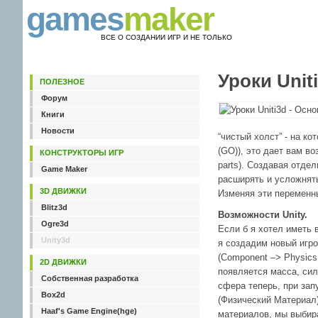
games
maker
ВСЕ О СОЗДАНИИ ИГР И НЕ ТОЛЬКО
Уроки Unit
ПОЛЕЗНОЕ
Форум
Книги
Новости
“чистый холст” - на к
(GO)), это дает вам в
КОНСТРУКТОРЫ ИГР
parts). Создавая отд
Game Maker
расширять и усложнять
3D ДВИЖКИ
Изменяя эти переменны
Blitz3d
Возможности Unity.
Ogre3d
Если б я хотел иметь 
Unity3d
я создадим новый игро
(Component –> Physics 
2D ДВИЖКИ
появляется масса, сил
Собственная разработка
сфера теперь, при запу
Box2d
(Физический Материал)
Haaf's Game Engine(hge)
материалов, мы выбира