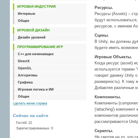
ИГРОВАЯ ИНДУСТРИЯ
Ресурсы.
Ресурсы (Assets) – ст
Интервью
будут использоваться, 
Общее
ресурсов, с именем As
ИГРОВОЙ ДИЗАЙН
Сцены.
Дизайн уровней
В Unity, вы должны ду
ПРОГРАММИРОВАНИЕ ИГР
будете иметь возможно
C++ для начинающих
Игровые Объекты.
DirectX
Когда ресурс (asset) и
OpenGL
используется термин "
говорит движку Unity о
Алгоритмы
размерность). К тому ж
Графика
Добавляя различные к
Игровая логика и ИИ
Общее
Компоненты.
Компоненты (component
сделать меню справа
('attaching') компоне
Сейчас на сайте
компонентов различног
рассматриваются Unity
Гостей: 22
Зарегистрированных: 0
Скрипты.
Не смотря на то, что 