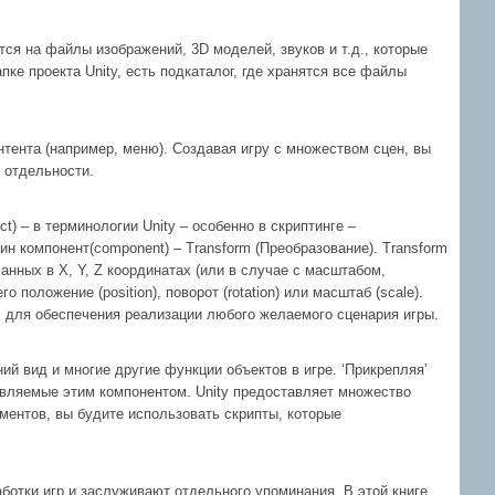
тся на файлы изображений, 3D моделей, звуков и т.д., которые
пке проекта Unity, есть подкаталог, где хранятся все файлы
онтента (например, меню). Создавая игру с множеством сцен, вы
 отдельности.
t) – в терминологии Unity – особенно в скриптинге –
н компонент(component) – Transform (Преобразование). Transform
писанных в X, Y, Z координатах (или в случае с масштабом,
 положение (position), поворот (rotation) или масштаб (scale).
 для обеспечения реализации любого желаемого сценария игры.
ий вид и многие другие функции объектов в игре. ‘Прикрепляя’
тавляемые этим компонентом. Unity предоставляет множество
ментов, вы будите использовать скрипты, которые
ботки игр и заслуживают отдельного упоминания. В этой книге,