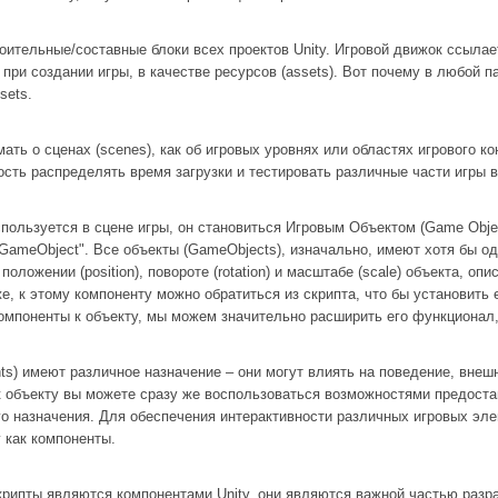
роительные/составные блоки всех проектов Unity. Игровой движок ссылае
при создании игры, в качестве ресурсов (assets). Вот почему в любой па
sets.
мать о сценах (scenes), как об игровых уровнях или областях игрового к
сть распределять время загрузки и тестировать различные части игры в
спользуется в сцене игры, он становиться Игровым Объектом (Game Objec
GameObject". Все объекты (GameObjects), изначально, имеют хотя бы оди
 положении (position), повороте (rotation) и масштабе (scale) объекта, о
е, к этому компоненту можно обратиться из скрипта, что бы установить его
омпоненты к объекту, мы можем значительно расширить его функционал,
s) имеют различное назначение – они могут влиять на поведение, внешн
нт к объекту вы можете сразу же воспользоваться возможностями предос
о назначения. Для обеспечения интерактивности различных игровых эле
 как компоненты.
скрипты являются компонентами Unity, они являются важной частью разра