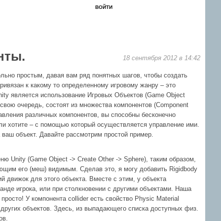
ВОЙТИ
ЗАБЫЛ?
РЕГИСТРАЦИЯ
Форум
Книги
Новости
Контакты
нты.
18 сентября 2012 в 14:42
ольно простым, давая вам ряд понятных шагов, чтобы создать
ривязан к какому то определенному игровому жанру – это
nity является использование Игровых Объектов (Game Object
в свою очередь, состоят из множества компонентов (Component
авления различных компонентов, вы способны бесконечно
сли хотите – с помощью который осуществляется управление ими.
 ваш объект. Давайте рассмотрим простой пример.
 Unity (Game Object -> Create Other -> Sphere), таким образом,
ющим его (меш) видимым. Сделав это, я могу добавить Rigidbody
ий движок для этого объекта. Вместе с этим, у объекта
анде игрока, или при столкновении с другими объектами. Наша
росто! У компонента collider есть свойство Physic Material
других объектов. Здесь, из выпадающего списка доступных физ.
ов.