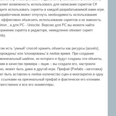
тавляет возможность использовать для написания скриптов C#
будите использовать скрипты в каждой разрабатываемой вами игре.
разработчиков может отпугнуть необходимость использования
 и эффективно объяснить использование скриптов и их важность.
tron , а для PC - Uniscite. Версию для РС вы можете найти
охранение скрипта в редакторе, немедленно обновит скрипт
ity.
ом есть ‘умный’ способ хранить объекты как ресурсы (assets),
порождены' или 'клонированы' в любое время. При создании
оначальный шаблон, из которого и будут созданы эти объекты,
м в качестве примера – ящик – вы создали его, настроили
о, может быть даже в другой игре. Префаб (Prefabs –заготовка)
ет быть вставлен в любое количество сцен и многократно в одну
я ссылками на оригинальный префаб и фактически его клонами.
тветственно и все его экземпляры.