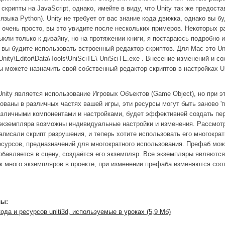
скрипты на JavaScript, однако, имейте в виду, что Unity так же предос
 языка Python). Unity не требует от вас знание кода движка, однако вы 
y очень просто, вы это увидите после нескольких примеров. Некоторых 
ивыкли только к дизайну, но на протяжении книги, я постараюсь подробно
 вы будите использовать встроенный редактор скриптов. Для Mac это Uni
nity\Editor\Data\Tools\UniSciTE\ UniSciTE.exe . Внесение изменений и с
вы можете назначить свой собственный редактор скриптов в настройках Un
nity является использование Игровых Объектов (Game Object), но при эт
ованы в различных частях вашей игры, эти ресурсы могут быть заново '
зличными компонентами и настройками, будет эффективней создать перв
экземпляра возможны индивидуальные настройки и изменения. Рассмотри
аписали скрипт разрушения, и теперь хотите использовать его многократн
есурсов, предназначений для многократного использования. Префаб мож
обавляется в сцену, создаётся его экземпляр. Все экземпляры являютс
ак много экземпляров в проекте, при изменении префаба изменяются соо
ы:
ода и ресурсов uniti3d, используемые в уроках (5,9 Мб)