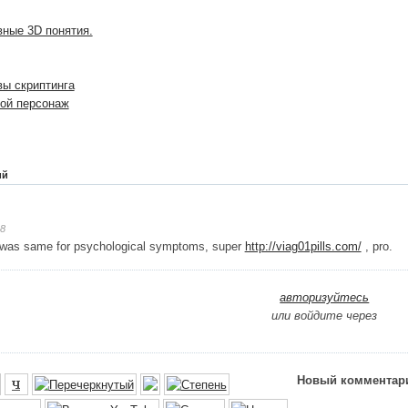
овные 3D понятия.
овы скриптинга
овой персонаж
ий
08
 was same for psychological symptoms, super
http://viag01pills.com/
, pro.
авторизуйтесь
или войдите через
Новый комментар