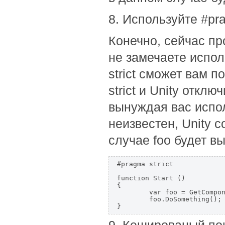
8. Используйте #pra
Конечно, сейчас пр
не замечаете испол
strict сможет вам 
strict и Unity откл
вынуждая вас испол
неизвестен, Unity 
случае foo будет в
#pragma strict 

function Start ()

{  

	var foo = GetComponent(MyScript);  

	foo.DoSomething();  

} 