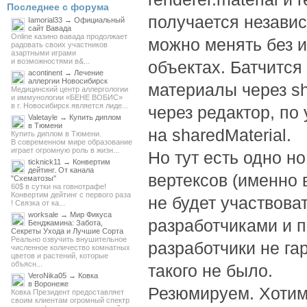
Последнее с форума
получается независ
Iamorial33 → Официальный
сайт Вавада
Online казино вавада продолжает
можно менять без и
радовать своих участников
азартными играми
и возможностями в&...
объектах. Батчится
acontinent → Лечение
аллергии Новосибирск
материалы через sh
Медицинский центр аллергологии
и иммунологии «БЕНЕ ВОБИС»
в г. Новосибирск является лиде...
через редактор, п
Valetayle → Купить диплом
в Тюмени
на sharedMaterial.
Купить диплом в Тюмени.
В современном мире образование
играет огромную роль в жизн...
Но тут есть одно н
ticknick11 → Конвертим
дейтинг. От канала
вертексов (именно в
"Схематозы"
60$ в сутки на говнотрафе!
Конвертим дейтинг с первого раза
не будет участвова
! Связка от ка...
worksale → Мир Фикуса
разработчиками и 
Бенджамина: Забота,
Секреты Ухода и Лучшие Сорта
Реально озвучить внушительное
разработчики не га
численное количество комнатных
цветов и растений, которые
объясн...
такого не было.
VeroNika05 → Ковка
в Воронеже
Резюмируем. Хотим 
Ковка Президент предоставляет
своим клиентам огромный спектр