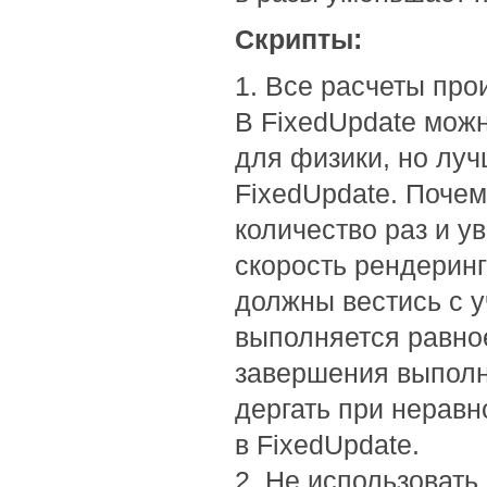
Скрипты:
1. Все расчеты про
В FixedUpdate мож
для физики, но лу
FixedUpdate. Поче
количество раз и у
скорость рендеринг
должны вестись с у
выполняется равное
завершения выполне
дергать при нерав
в FixedUpdate.
2. Не использовать 