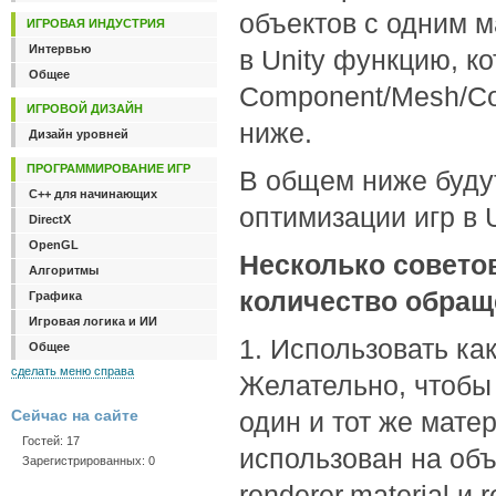
объектов с одним м
ИГРОВАЯ ИНДУСТРИЯ
Интервью
в Unity функцию, к
Общее
Component/Mesh/Com
ИГРОВОЙ ДИЗАЙН
ниже.
Дизайн уровней
ПРОГРАММИРОВАНИЕ ИГР
В общем ниже буду
C++ для начинающих
оптимизации игр в U
DirectX
OpenGL
Несколько советов
Алгоритмы
количество обращ
Графика
Игровая логика и ИИ
1. Использовать ка
Общее
сделать меню справа
Желательно, чтобы
Сейчас на сайте
один и тот же мате
Гостей: 17
использован на объ
Зарегистрированных: 0
renderer.material и