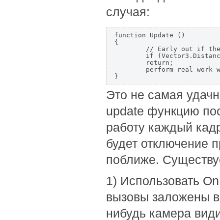
случая:
function Update ()  

{  

	// Early out if the player is too far away.  

	if (Vector3.Distance(transform.position, target.position) > 100)  

	return;  

	perform real work work...  

}  
Это не самая удачн
update функцию по
работу каждый кад
будет отключение п
поближе. Существуе
1) Использовать On
вызовы заложены в 
нибудь камера види