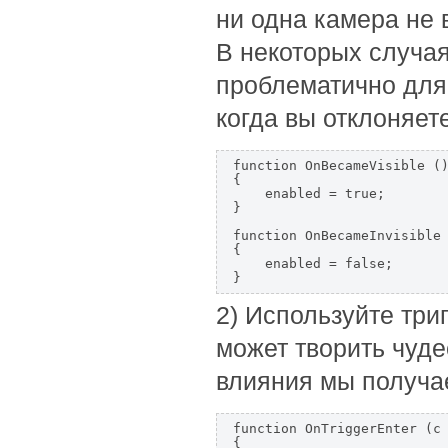
ни одна камера не 
В некоторых случая
проблематично для 
когда вы отклоняете
function OnBecameVisible ()
{  

    enabled = true;  

}  

function OnBecameInvisible 
{  

    enabled = false;  

}  
2) Используйте три
может творить чуде
влияния мы получае
function OnTriggerEnter (c 
{  
