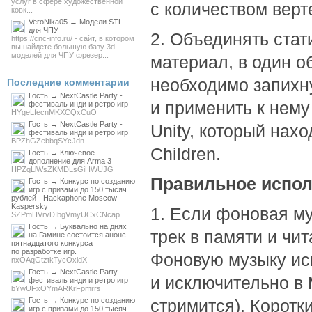
услуг в сфере художественной
с количеством верт
ковк...
VeroNika05 → Модели STL
для ЧПУ
2. Объединять стат
https://cnc-info.ru/ - сайт, в котором
вы найдете большую базу 3d
моделей для ЧПУ фрезер...
материал, в один о
необходимо запихну
Последние комментарии
Гость → NextCastle Party -
и применить к нему
фестиваль инди и ретро игр
HYgeLfecnMKXCQxCuO
Гость → NextCastle Party -
Unity, который нах
фестиваль инди и ретро игр
BPZhGZebbqSYcJdn
Children.
Гость → Ключевое
дополнение для Arma 3
HPZqLlWsZKMDLsGiHWUJG
Правильное испол
Гость → Конкурс по созданию
игр с призами до 150 тысяч
рублей - Hackaphone Moscow
Kaspersky
1. Если фоновая му
SZPmHVrvDIbgVmyUCxCNcap
Гость → Буквально на днях
трек в памяти и чит
на Гамине состоится анонс
пятнадцатого конкурса
по разработке игр.
Фоновую музыку ис
nxOAqGtztkTycOxldX
Гость → NextCastle Party -
и исключительно в
фестиваль инди и ретро игр
bYwUFxOYmARKrFpmrrs
Гость → Конкурс по созданию
стримится). Коротк
игр с призами до 150 тысяч