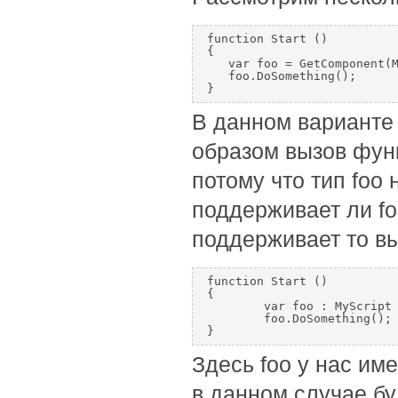
function Start ()

{  

   var foo = GetComponent(M
   foo.DoSomething();  

}
В данном варианте 
образом вызов фун
потому что тип foo
поддерживает ли f
поддерживает то вы
function Start ()

{  

	var foo : MyScript = GetComponent(MyScript);  

	foo.DoSomething();  

}
Здесь foo у нас им
в данном случае бу