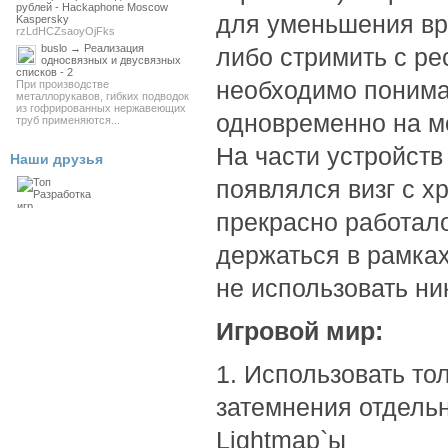
рублей - Hackaphone Moscow
для уменьшения вр
Kaspersky
rzLdHCZsaoyOjFks
buslo → Реализация
либо стримить с ре
односвязных и двусвязных
списков - 2
необходимо понимат
При производстве
металлорукавов, гибких подводок
из гофрированных нержавеющих
одновременно на мо
труб применяются...
На части устройств
Наши друзья
появлялся визг с х
прекрасно работал
держаться в рамках
не использовать ни
Игровой мир:
1. Использовать то
затемнения отдель
Lightmap`ы