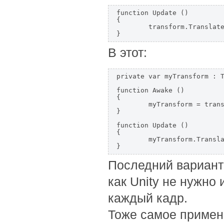
function Update ()

{  

	transform.Translate(0, 0, 5);  

} 
В этот:
private var myTransform : T
function Awake ()

{  

	myTransform = transform;  

}  

function Update ()

{  

	myTransform.Translate(0, 0, 5);  

} 
Последний вариант 
как Unity не нужно
каждый кадр.
Тоже самое примен