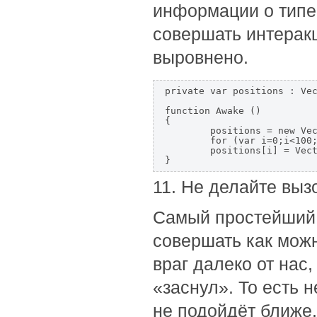
информации о типе
совершать интеракц
выровнено.
private var positions : Vec
function Awake ()

{  

	positions = new Vector3[100];  

	for (var i=0;i<100;i++)  

	positions[i] = Vector3.zero;  

} 
11. Не делайте выз
Самый простейший 
совершать как мож
враг далеко от нас
«заснул». То есть 
не подойдёт ближе.