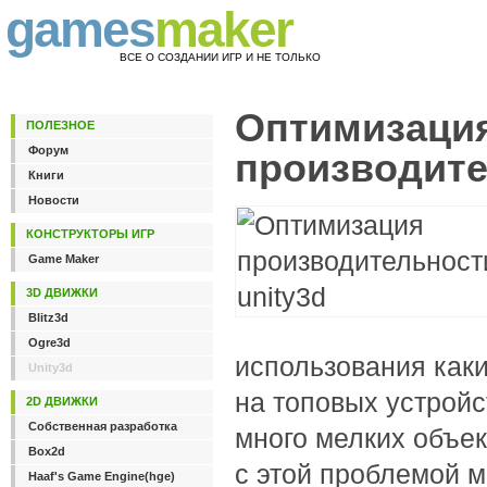
games
maker
ВСЕ О СОЗДАНИИ ИГР И НЕ ТОЛЬКО
Оптимизаци
ПОЛЕЗНОЕ
Форум
производите
Книги
Новости
КОНСТРУКТОРЫ ИГР
Game Maker
3D ДВИЖКИ
Blitz3d
Ogre3d
использования как
Unity3d
на топовых устройст
2D ДВИЖКИ
Собственная разработка
много мелких объек
Box2d
с этой проблемой 
Haaf's Game Engine(hge)