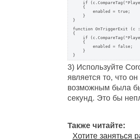
    if (c.CompareTag("Playe
    {  

        enabled = true;  

    }

}  

function OnTriggerExit (c :
{  

    if (c.CompareTag("Playe
    {

        enabled = false;  

    }

}  
3) Используйте Cor
является то, что о
возможным была бы
секунд. Это бы неп
Также читайте:
Хотите заняться р