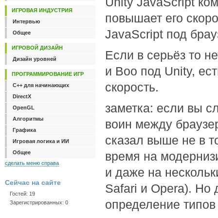
Unity JavaScript к
ИГРОВАЯ ИНДУСТРИЯ
повышает его скоро
Интервью
JavaScript под бра
Общее
ИГРОВОЙ ДИЗАЙН
Если в серьёз то н
Дизайн уровней
и Boo под Unity, е
ПРОГРАММИРОВАНИЕ ИГР
скорость.
C++ для начинающих
DirectX
заметка: если вы с
OpenGL
Алгоритмы
воин между браузер
Графика
сказал выше не в то
Игровая логика и ИИ
Общее
время на модерниз
сделать меню справа
и даже на нескольк
Сейчас на сайте
Safari и Opera). Но
Гостей: 19
определение типов 
Зарегистрированных: 0