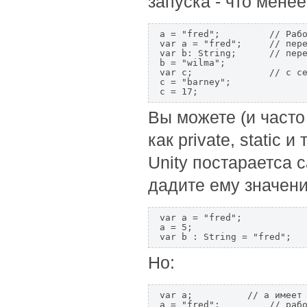
запуска - что менее
a = "fred";         // Рабо
var a = "fred";     // пере
var b: String;      // пере
b = "wilma";  

var c;              // c се
c = "barney";  

c = 17; 
Вы можете (и част
как private, static 
Unity постараетса 
дадите ему значени
var a = "fred";            
a = 5;                     
var b : String = "fred";  
Но:
var a;          // a имеет 
a = "fred";         // рабо