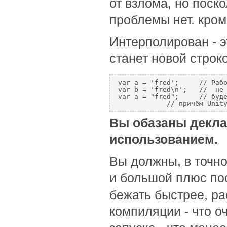
от взлома, но поско
проблемы нет. кром
Интерполирован - эт
станет новой строк
var a = 'fred';     // Рабо
var b = 'fred\n';   //  не 
var a = "fred";     // буде
Вы обазаны декла
использованием.
Вы должны, в точн
и большой плюс по
бежать быстрее, р
компиляции - что о