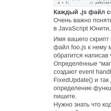
a = 5;          // работае
Каждый .js файл с
Очень важно понять
в JavaScript Юнити
Имя вашего скрипт 
файл foo.js к нему
обратится написав v
Определённые “маг
создают event handl
FixedUpdate() и та
определение функци
пишите.
Нужно знать что ко