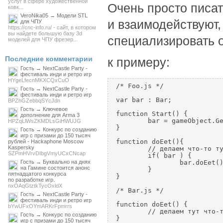
услуг в сфере художественной
Очень просто писат
ковк...
VeroNika05 → Модели STL
и взаимодействуют,
для ЧПУ
https://cnc-info.ru/ - сайт, в котором
вы найдете большую базу 3d
специализировать о
моделей для ЧПУ фрезер...
Последние комментарии
к примеру:
Гость → NextCastle Party -
фестиваль инди и ретро игр
HYgeLfecnMKXCQxCuO
/* Foo.js */  

Гость → NextCastle Party -
фестиваль инди и ретро игр
var bar : Bar;  

BPZhGZebbqSYcJdn
Гость → Ключевое
function Start() {  

дополнение для Arma 3
        bar = gameObject.Ge
HPZqLlWsZKMDLsGiHWUJG
}  

Гость → Конкурс по созданию
игр с призами до 150 тысяч
function doEet(){  

рублей - Hackaphone Moscow
Kaspersky
        // делаем что-то ту
SZPmHVrvDIbgVmyUCxCNcap
        if( bar ) {  

Гость → Буквально на днях
                bar.doEet()
на Гамине состоится анонс
        }  

пятнадцатого конкурса
}  

по разработке игр.
nxOAqGtztkTycOxldX
/* Bar.js */  

Гость → NextCastle Party -
фестиваль инди и ретро игр
function doEet() {  

bYwUFxOYmARKrFpmrrs
        // делаем тут что-т
Гость → Конкурс по созданию
}  
игр с призами до 150 тысяч