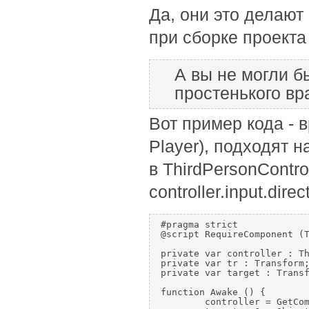
Да, они это делают
при сборке проект
А вы не могли б
простенького вра
Вот пример кода - в
Player), подходят н
в ThirdPersonContro
controller.input.di
#pragma strict

@script RequireComponent (T
private var controller : Th
private var tr : Transform;
private var target : Transf
function Awake () {

	controller = GetComponent(ThirdPersonController);
