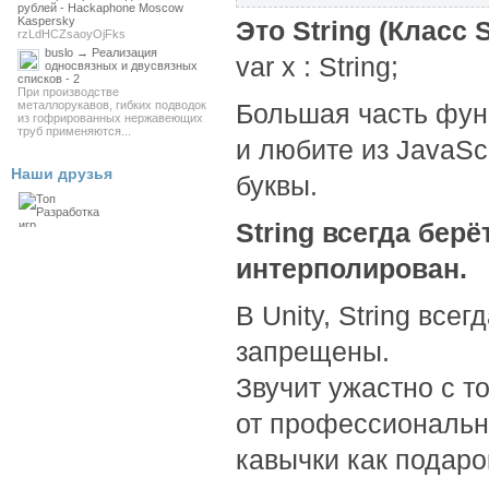
рублей - Hackaphone Moscow
Kaspersky
Это String (Класс S
rzLdHCZsaoyOjFks
buslo → Реализация
var х : String;
односвязных и двусвязных
списков - 2
При производстве
металлорукавов, гибких подводок
Большая часть функ
из гофрированных нержавеющих
труб применяются...
и любите из JavaSc
Наши друзья
буквы.
String всегда бер
интерполирован.
В Unity, String все
запрещены.
Звучит ужастно с т
от профессиональн
кавычки как подар