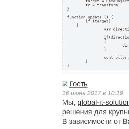
	target = GameObject.FindGameObjectWithTag("Player").transform;

	tr = transform;

}

function Update () {

 	if (target)

    {

		var direction = Vector3(target.position.x,0,target.position.z) - Vector3(tr.position.x, 0, tr.position.z);

		if(direction.magnitude<1.6)

		{

			direction = Vector3.zero;

		}

		controller.input.direction = direction.normalized;

	}

}
Гость
16 июня 2017 в 10:19
Мы,
global-it-solutio
решения для крупны
В зависимости от 