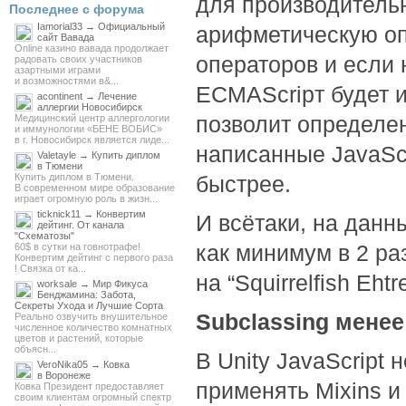
для производительн
Последнее с форума
Iamorial33 → Официальный
арифметическую оп
сайт Вавада
Online казино вавада продолжает
операторов и если 
радовать своих участников
азартными играми
и возможностями в&...
ECMAScripт будет и
acontinent → Лечение
аллергии Новосибирск
позволит определен
Медицинский центр аллергологии
и иммунологии «БЕНЕ ВОБИС»
в г. Новосибирск является лиде...
написанные JavaScr
Valetayle → Купить диплом
в Тюмени
Купить диплом в Тюмени.
быстрее.
В современном мире образование
играет огромную роль в жизн...
ticknick11 → Конвертим
И всётаки, на данн
дейтинг. От канала
"Схематозы"
как минимум в 2 раз
60$ в сутки на говнотрафе!
Конвертим дейтинг с первого раза
! Связка от ка...
на “Squirrelfish Ehtr
worksale → Мир Фикуса
Бенджамина: Забота,
Секреты Ухода и Лучшие Сорта
Subclassing менее
Реально озвучить внушительное
численное количество комнатных
цветов и растений, которые
объясн...
В Unity JavaScript 
VeroNika05 → Ковка
в Воронеже
применять Mixins и 
Ковка Президент предоставляет
своим клиентам огромный спектр