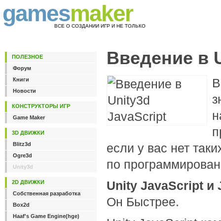
games
maker
ВСЕ О СОЗДАНИИ ИГР И НЕ ТОЛЬКО
Введение в U
ПОЛЕЗНОЕ
Форум
В
Книги
Новости
з
КОНСТРУКТОРЫ ИГР
н
Game Maker
п
3D ДВИЖКИ
Blitz3d
если у вас нет таки
Ogre3d
по программирован
Unity3d
Unity JavaScript и
2D ДВИЖКИ
Собственная разработка
Он Быстрее.
Box2d
Haaf's Game Engine(hge)