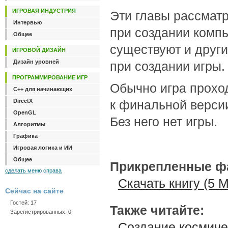
ИГРОВАЯ ИНДУСТРИЯ
Эти главы рассмат
Интервью
при создании компь
Общее
существуют и друг
ИГРОВОЙ ДИЗАЙН
Дизайн уровней
при создании игры.
ПРОГРАММИРОВАНИЕ ИГР
Обычно игра проход
C++ для начинающих
DirectX
к финальной версии
OpenGL
Без него нет игры.
Алгоритмы
Графика
Игровая логика и ИИ
Общее
Прикрепленные ф
сделать меню справа
Скачать книгу (5 М
Сейчас на сайте
Гостей: 17
Также читайте:
Зарегистрированных: 0
Создание космиче