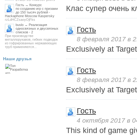
Гость → Конкурс
Клас супер очень к
по созданию игр с призами
до 150 тысяч рублей -
Hackaphone Moscow Kaspersky
rzLdHCZsaoyOjFks
buslo → Реализация
Гость
односвязных и двусвязных
списков - 2
При производстве
8 февраля 2017 в 2
металлорукавов, гибких подводок
из гофрированных нержавеющих
Exclusively at Targ
труб применяются...
Наши друзья
Гость
8 февраля 2017 в 2
Exclusively at Targ
Гость
4 октября 2017 в 0
This kind of game gi