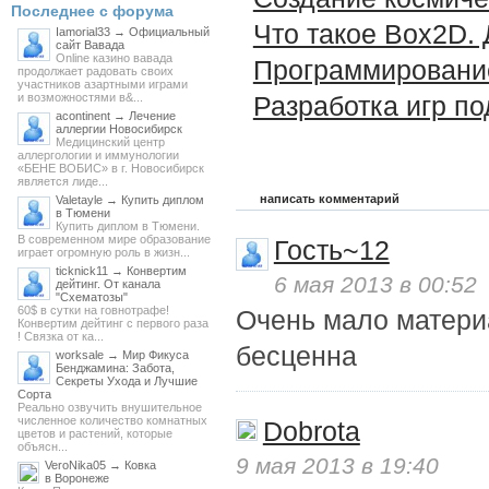
Последнее с форума
Что такое Box2D.
Iamorial33 → Официальный
сайт Вавада
Online казино вавада
Программирование 
продолжает радовать своих
участников азартными играми
и возможностями в&...
Разработка игр п
acontinent → Лечение
аллергии Новосибирск
Медицинский центр
аллергологии и иммунологии
«БЕНЕ ВОБИС» в г. Новосибирск
является лиде...
написать комментарий
Valetayle → Купить диплом
в Тюмени
Купить диплом в Тюмени.
В современном мире образование
Гость~12
играет огромную роль в жизн...
ticknick11 → Конвертим
6 мая 2013 в 00:52
дейтинг. От канала
"Схематозы"
60$ в сутки на говнотрафе!
Очень мало материа
Конвертим дейтинг с первого раза
! Связка от ка...
бесценна
worksale → Мир Фикуса
Бенджамина: Забота,
Секреты Ухода и Лучшие
Сорта
Реально озвучить внушительное
численное количество комнатных
Dobrota
цветов и растений, которые
объясн...
9 мая 2013 в 19:40
VeroNika05 → Ковка
в Воронеже