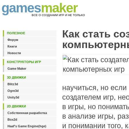
games
maker
ВСЕ О СОЗДАНИИ ИГР И НЕ ТОЛЬКО
Как стать с
ПОЛЕЗНОЕ
Форум
компьютерн
Книги
Новости
КОНСТРУКТОРЫ ИГР
Game Maker
3D ДВИЖКИ
Blitz3d
научиться, но если 
Ogre3d
создателем игр, не
Unity3d
в игры, но понимат
2D ДВИЖКИ
Собственная разработка
в анализе игры, ра
Box2d
и понимании того, к
Haaf's Game Engine(hge)