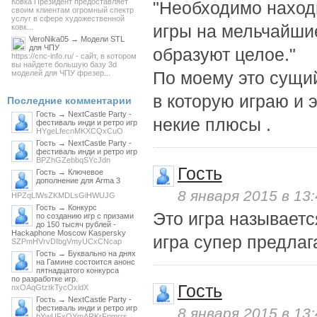
Ковка Президент предоставляет
"Необходимо находи
своим клиентам огромный спектр
услуг в сфере художественной
игры на мельчайшие
ковк...
VeroNika05 → Модели STL
для ЧПУ
образуют целое."
https://cnc-info.ru/ - сайт, в котором
вы найдете большую базу 3d
По моему это сущий
моделей для ЧПУ фрезер...
в которую играю и э
Последние комментарии
Гость → NextCastle Party -
некие плюсы .
фестиваль инди и ретро игр
HYgeLfecnMKXCQxCuO
Гость → NextCastle Party -
фестиваль инди и ретро игр
BPZhGZebbqSYcJdn
Гость
Гость → Ключевое
дополнение для Arma 3
8 января 2015 в 13
HPZqLlWsZKMDLsGiHWUJG
Гость → Конкурс
Это игра называетс
по созданию игр с призами
до 150 тысяч рублей -
Hackaphone Moscow Kaspersky
игра супер предлаг
SZPmHVrvDIbgVmyUCxCNcap
Гость → Буквально на днях
на Гамине состоится анонс
пятнадцатого конкурса
по разработке игр.
Гость
nxOAqGtztkTycOxldX
Гость → NextCastle Party -
фестиваль инди и ретро игр
8 января 2015 в 13
bYwUFxOYmARKrFpmrrs