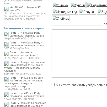
услуг в сфере художественной
ковк...
VeroNika05 → Модели STL
для ЧПУ
https://cnc-info.ru/ - сайт, в котором
вы найдете большую базу 3d
моделей для ЧПУ фрезер...
эл
Последние комментарии
Гость → NextCastle Party -
фестиваль инди и ретро игр
HYgeLfecnMKXCQxCuO
Гость → NextCastle Party -
фестиваль инди и ретро игр
BPZhGZebbqSYcJdn
Гость → Ключевое
дополнение для Arma 3
HPZqLlWsZKMDLsGiHWUJG
Гость → Конкурс по созданию
игр с призами до 150 тысяч
рублей - Hackaphone Moscow
Kaspersky
SZPmHVrvDIbgVmyUCxCNcap
Гость → Буквально на днях
на Гамине состоится анонс
пятнадцатого конкурса
Вы хотите получать уведомления н
по разработке игр.
nxOAqGtztkTycOxldX
Гость → NextCastle Party -
фестиваль инди и ретро игр
bYwUFxOYmARKrFpmrrs
Гость → Конкурс по созданию
игр с призами до 150 тысяч