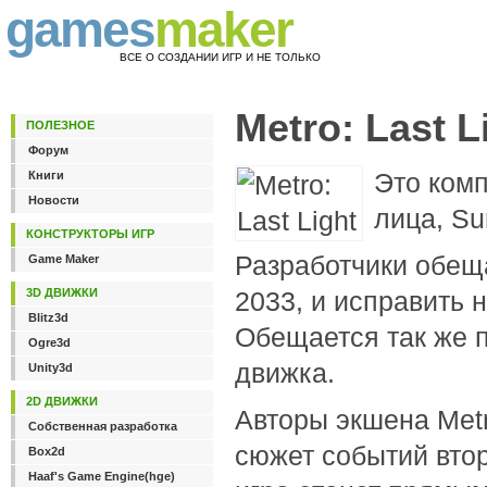
games
maker
ВСЕ О СОЗДАНИИ ИГР И НЕ ТОЛЬКО
Metro: Last L
ПОЛЕЗНОЕ
Форум
Это комп
Книги
Новости
лица, Sur
КОНСТРУКТОРЫ ИГР
Разработчики обеща
Game Maker
3D ДВИЖКИ
2033, и исправить 
Blitz3d
Обещается так же 
Ogre3d
движка.
Unity3d
2D ДВИЖКИ
Авторы экшена Metr
Собственная разработка
сюжет событий втор
Box2d
Haaf's Game Engine(hge)