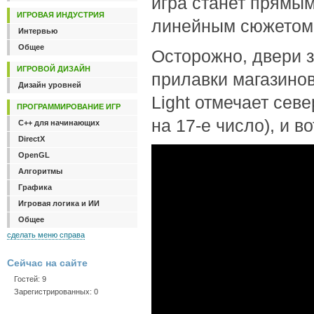
игра станет прямы
ИГРОВАЯ ИНДУСТРИЯ
линейным сюжетом
Интервью
Общее
Осторожно, двери 
ИГРОВОЙ ДИЗАЙН
прилавки магазинов
Дизайн уровней
Light отмечает сев
ПРОГРАММИРОВАНИЕ ИГР
на 17-е число), и в
C++ для начинающих
DirectX
OpenGL
Алгоритмы
Графика
Игровая логика и ИИ
Общее
сделать меню справа
Сейчас на сайте
Гостей: 9
Зарегистрированных: 0