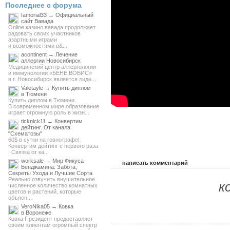
Последнее с форума
Iamorial33 → Официальный
сайт Вавада
Online казино вавада продолжает
радовать своих участников
азартными играми
и возможностями в&...
acontinent → Лечение
аллергии Новосибирск
Медицинский центр аллергологии
и иммунологии «БЕНЕ ВОБИС»
в г. Новосибирск является лиде...
Valetayle → Купить диплом
в Тюмени
Купить диплом в Тюмени.
В современном мире образование
играет огромную роль в жизн...
ticknick11 → Конвертим
дейтинг. От канала
"Схематозы"
60$ в сутки на говнотрафе!
Конвертим дейтинг с первого раза
! Связка от ка...
worksale → Мир Фикуса
написать комментарий
Бенджамина: Забота,
Секреты Ухода и Лучшие Сорта
Реально озвучить внушительное
к
численное количество комнатных
цветов и растений, которые
объясн...
VeroNika05 → Ковка
в Воронеже
Ковка Президент предоставляет
своим клиентам огромный спектр