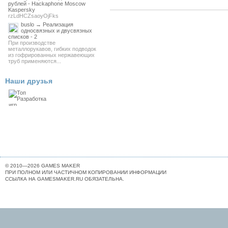
рублей - Hackaphone Moscow
Kaspersky
rzLdHCZsaoyOjFks
buslo → Реализация
односвязных и двусвязных
списков - 2
При производстве
металлорукавов, гибких подводок
из гофрированных нержавеющих
труб применяются...
Наши друзья
© 2010—2026 GAMES MAKER
ПРИ ПОЛНОМ ИЛИ ЧАСТИЧНОМ КОПИРОВАНИИ ИНФОРМАЦИИ
ССЫЛКА НА GAMESMAKER.RU ОБЯЗАТЕЛЬНА.