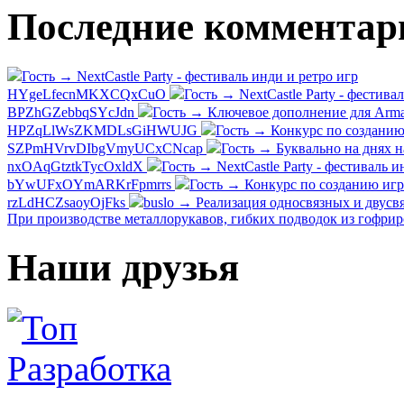
Последние комментар
Гость → NextCastle Party - фестиваль инди и ретро игр
HYgeLfecnMKXCQxCuO
Гость → NextCastle Party - фестива
BPZhGZebbqSYcJdn
Гость → Ключевое дополнение для Arma
HPZqLlWsZKMDLsGiHWUJG
Гость → Конкурс по созданию 
SZPmHVrvDIbgVmyUCxCNcap
Гость → Буквально на днях н
nxOAqGtztkTycOxldX
Гость → NextCastle Party - фестиваль и
bYwUFxOYmARKrFpmrrs
Гость → Конкурс по созданию игр
rzLdHCZsaoyOjFks
buslo → Реализация односвязных и двусвя
При производстве металлорукавов, гибких подводок из гофри
Наши друзья