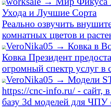
worksale → Мир Фикуса 
Ухода и Лучшие Сорта
Реально озвучить внушит
комнатных цветов и растен
VeroNika05 → Ковка в В
Ковка Президент предост
огромный спектр услуг в 
VeroNika05 → Модели S
https://cnc-info.ru/ - сай
базу 3d моделей для ЧПУ 