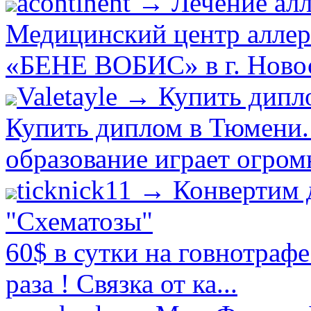
acontinent → Лечение ал
Медицинский центр аллер
«БЕНЕ ВОБИС» в г. Новоси
Valetayle → Купить дип
Купить диплом в Тюмени.
образование играет огром
ticknick11 → Конвертим 
"Схематозы"
60$ в сутки на говнотраф
раза ! Связка от ка...