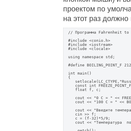
проектом по умолча
на этот раз должно
// Программа Fahrenheit to 
#include <conio.h>

#include <iostream>

#include <clocale>

using namespace std;

#define BOILING_POINT_F 212
int main()

{

   setlocale(LC_CTYPE,"Russ
   const int FREEZE_POINT_F
   float f, c;

   cout << "0 C = " << FREE
   cout << "100 C = " << BO
   cout << "Введите темпера
   cin >> f;

   c = (f-32)*5/9;

   cout << "Температура  по
   _getch();
