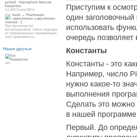
рублей - Hackaphone Moscow
Приступим к осмот
Kaspersky
rzLdHCZsaoyOjFks
buslo → Реализация
один заголовочный 
односвязных и двусвязных
списков - 2
использовать функц
При производстве
металлорукавов, гибких подводок
из гофрированных нержавеющих
очередь позволяет 
труб применяются...
Наши друзья
Константы
Константы - это ка
Например, число Pi
нужно какое-то зна
выполнения програ
Сделать это можно
в нашей программе
Первый. До определ