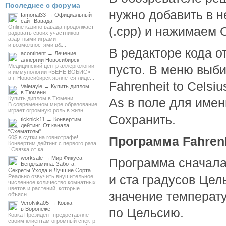
Последнее с форума
нужно добавить в 
Iamorial33 → Официальный
сайт Вавада
Online казино вавада продолжает
(.cpp) и нажимаем 
радовать своих участников
азартными играми
и возможностями в&...
В редакторе кода о
acontinent → Лечение
аллергии Новосибирск
Медицинский центр аллергологии
пусто. В меню выбир
и иммунологии «БЕНЕ ВОБИС»
в г. Новосибирск является лиде...
Fahrenheit to Celsi
Valetayle → Купить диплом
в Тюмени
Купить диплом в Тюмени.
As в поле для имени
В современном мире образование
играет огромную роль в жизн...
Сохранить.
ticknick11 → Конвертим
дейтинг. От канала
"Схематозы"
60$ в сутки на говнотрафе!
Программа Fahrenhe
Конвертим дейтинг с первого раза
! Связка от ка...
worksale → Мир Фикуса
Программа сначала 
Бенджамина: Забота,
Секреты Ухода и Лучшие Сорта
и ста градусов Цел
Реально озвучить внушительное
численное количество комнатных
цветов и растений, которые
значение температу
объясн...
VeroNika05 → Ковка
в Воронеже
по Цельсию.
Ковка Президент предоставляет
своим клиентам огромный спектр