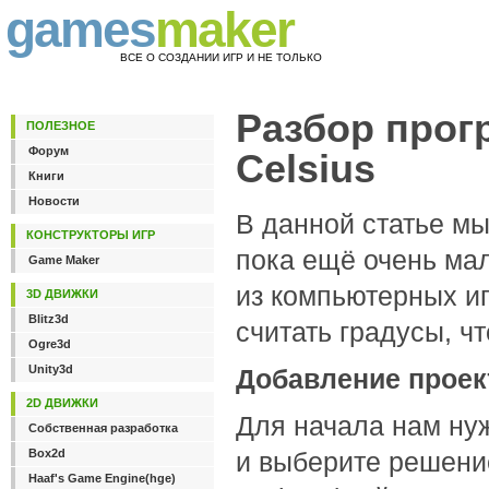
games
maker
ВСЕ О СОЗДАНИИ ИГР И НЕ ТОЛЬКО
Разбор прог
ПОЛЕЗНОЕ
Форум
Celsius
Книги
Новости
В данной статье мы
КОНСТРУКТОРЫ ИГР
пока ещё очень ма
Game Maker
из компьютерных иг
3D ДВИЖКИ
Blitz3d
считать градусы, чт
Ogre3d
Unity3d
Добавление проект
2D ДВИЖКИ
Для начала нам нуж
Собственная разработка
Box2d
и выберите решение
Haaf's Game Engine(hge)