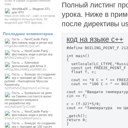
услуг в сфере художественной
Полный листинг пр
ковк...
VeroNika05 → Модели STL
урока. Ниже в при
для ЧПУ
https://cnc-info.ru/ - сайт, в котором
вы найдете большую базу 3d
после директивы u
моделей для ЧПУ фрезер...
Последние комментарии
код на языке c++
Гость → NextCastle Party -
фестиваль инди и ретро игр
HYgeLfecnMKXCQxCuO
#define BOILING_POINT_F 212
Гость → NextCastle Party -
фестиваль инди и ретро игр
int main()

BPZhGZebbqSYcJdn
{

Гость → Ключевое
  setlocale(LC_CTYPE,"Russi
дополнение для Arma 3
  const int FREEZE_POINT_F 
HPZqLlWsZKMDLsGiHWUJG
  float f, c;

Гость → Конкурс по созданию
игр с призами до 150 тысяч
  cout << "0 C = " << FREEZ
рублей - Hackaphone Moscow
  cout << "100 C = " << BOI
Kaspersky
SZPmHVrvDIbgVmyUCxCNcap
cout << "Введите температур
Гость → Буквально на днях
cin >> f;

на Гамине состоится анонс
пятнадцатого конкурса
по разработке игр.
c = (f-32)*5/9;

nxOAqGtztkTycOxldX
cout << "Температура  по Це
Гость → NextCastle Party -
фестиваль инди и ретро игр
_getch();

bYwUFxOYmARKrFpmrrs
return 0;

Гость → Конкурс по созданию
}
игр с призами до 150 тысяч