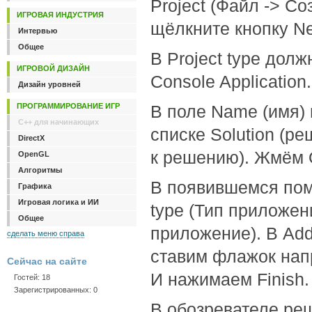
Project (Файл -> С
ИГРОВАЯ ИНДУСТРИЯ
щёлкните кнопку Ne
Интервью
Общее
В Project type дол
ИГРОВОЙ ДИЗАЙН
Console Application.
Дизайн уровней
ПРОГРАММИРОВАНИЕ ИГР
В поле Name (имя) 
C++ для начинающих
списке Solution (ре
DirectX
к решению). Жмём 
OpenGL
Алгоритмы
В появившемся пом
Графика
Игровая логика и ИИ
type (Тип приложен
Общее
приложение). В Add
сделать меню справа
ставим флажок напр
Сейчас на сайте
И нажимаем Finish.
Гостей: 18
Зарегистрированных: 0
В обозревателе ре