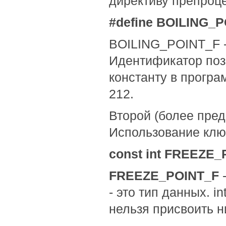
директиву препроце
#define BOILING_P
BOILING_POINT_F - 
Идентификатор позв
константу в програ
212.
Второй (более пред
Использование ключ
const int FREEZE_
FREEZE_POINT_F
-
- это тип данных. in
нельзя присвоить н