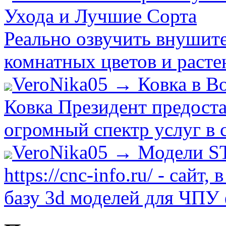
Ухода и Лучшие Сорта
Реально озвучить внушит
комнатных цветов и растен
VeroNika05 → Ковка в В
Ковка Президент предост
огромный спектр услуг в 
VeroNika05 → Модели S
https://cnc-info.ru/ - сай
базу 3d моделей для ЧПУ 