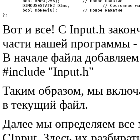
	bool kNew[256];		// Новое нажатие

	DIMOUSESTATE2 DIms;		// Состояние мышки

	bool mbNew[8];		// Новое нажатие

};
Вот и все! С Input.h зако
части нашей программы - 
В начале файла добавляем
#include "Input.h"
Таким образом, мы включа
в текущий файл.
Далее мы определяем все 
CInput. Здесь их разбирать