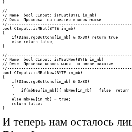
}

//-----------------------------------------------------
// Name: bool CInput::isMBut(BYTE in_mb)

// Desc: Проверка  на нажатие кнопок мышки

//-----------------------------------------------------
bool CInput::isMBut(BYTE in_mb)

{

    if(DIms.rgbButtons[in_mb] & 0x80) return true;

    else return false;

}

//-----------------------------------------------------
// Name: bool CInput::isMButNew(BYTE in_mb)

// Desc: Проверка кнопок мыши  на новое нажатие

//-----------------------------------------------------
bool CInput::isMButNew(BYTE in_mb)

{

    if(DIms.rgbButtons[in_mb] & 0x80)

    {

        if(mbNew[in_mb]){ mbNew[in_mb] = false; return 
    }

    else mbNew[in_mb] = true;

    return false;

И теперь нам осталось ли