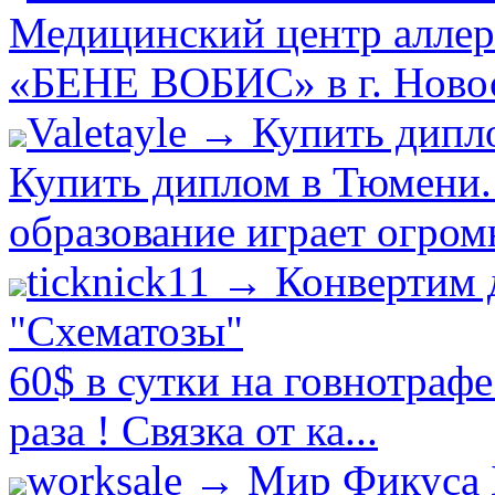
Медицинский центр аллер
«БЕНЕ ВОБИС» в г. Новоси
Valetayle → Купить дип
Купить диплом в Тюмени.
образование играет огром
ticknick11 → Конвертим 
"Схематозы"
60$ в сутки на говнотраф
раза ! Связка от ка...
worksale → Мир Фикуса 