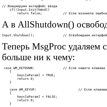
// Инициируем интерфейс ввода

    if(!Input.Init(hWnd))

А в AllShutdown() освобо
Input.Shutdown();		// Освобождаем инт
Теперь MsgProc удаляем 
больше ни к чему:
 case WM_KEYDOWN:		// Если нажата клавиша

    {

        keys[wParam] = TRUE;

        return 0;

    }

    case WM_KEYUP:			// Если клавиша отпущена

    {

        keys[wParam] = FALSE;

        return 0;
