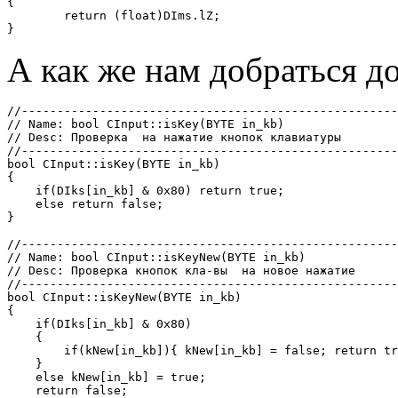
{

	return (float)DIms.lZ;

А как же нам добраться д
//-----------------------------------------------------
// Name: bool CInput::isKey(BYTE in_kb)

// Desc: Проверка  на нажатие кнопок клавиатуры

//-----------------------------------------------------
bool CInput::isKey(BYTE in_kb)

{

    if(DIks[in_kb] & 0x80) return true;

    else return false;

}

//-----------------------------------------------------
// Name: bool CInput::isKeyNew(BYTE in_kb)

// Desc: Проверка кнопок кла-вы  на новое нажатие

//-----------------------------------------------------
bool CInput::isKeyNew(BYTE in_kb)

{

    if(DIks[in_kb] & 0x80)

    {

        if(kNew[in_kb]){ kNew[in_kb] = false; return tr
    }

    else kNew[in_kb] = true;

    return false;
