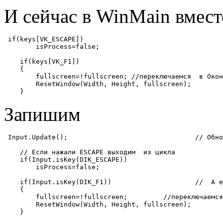
И сейчас в WinMain вмест
 if(keys[VK_ESCAPE])

        isProcess=false;

    if(keys[VK_F1])

    {

        fullscreen=!fullscreen;	//переключаемся  в Оконный/полноэкранный режим

        ResetWindow(Width, Height, fullscreen);

    }
Запишим
 Input.Update();				// Обновляем состояние клавиатуры  и мышки

    // Если нажали ESCAPE выходим  из цикла

    if(Input.isKey(DIK_ESCAPE))

        isProcess=false;

    if(Input.isKey(DIK_F1))			//  А если F1

    {

        fullscreen=!fullscreen;		//переключаемся  в Оконный/полноэкранный режим

        ResetWindow(Width, Height, fullscreen);

    }
