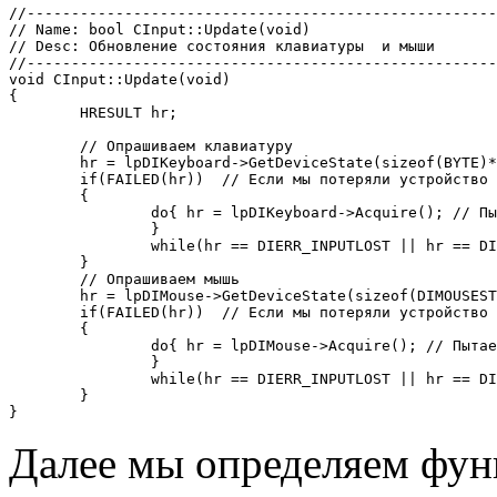
//-----------------------------------------------------
// Name: bool CInput::Update(void)

// Desc: Обновление состояния клавиатуры  и мыши

//-----------------------------------------------------
void CInput::Update(void)

{

	HRESULT hr;

	// Опрашиваем клавиатуру

	hr = lpDIKeyboard->GetDeviceState(sizeof(BYTE)*256, &DIks); // Данные  с кла-вы

	if(FAILED(hr))	// Если мы потеряли устройство

	{

		do{ hr = lpDIKeyboard->Acquire(); // Пытаемся захватить

		}

		while(hr == DIERR_INPUTLOST || hr == DIERR_NOTACQUIRED);

	}

	// Опрашиваем мышь

	hr = lpDIMouse->GetDeviceState(sizeof(DIMOUSESTATE2), &DIms); // Данные  с мыши

	if(FAILED(hr))	// Если мы потеряли устройство

	{

		do{ hr = lpDIMouse->Acquire(); // Пытаемся захватить

		}

		while(hr == DIERR_INPUTLOST || hr == DIERR_NOTACQUIRED);

	}

Далее мы определяем фун