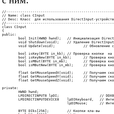
//-----------------------------------------------------
// Name: class CInput

// Desc: Класс  для использования DirectInput-устройств

//-----------------------------------------------------
class CInput

{

public:

	bool Init(HWND hwnd);	// Инициализация DirectInput

	void Shutdown(void);	// Удаление DirectInput

	void Update(void);		// Обновление состояний устройств ввода

	bool isKey(BYTE in_kb);	// Проверка кнопки  на клавиатуре  на нажатость

	bool isKeyNew(BYTE in_kb);	// Проверка кнопки  на клавиатуре  на новое нажатие

	bool isMBut(BYTE in_mb);	// Проверка кнопки мыши  на нажатость

	bool isMButNew(BYTE in_mb);	// Проверка кнопки мыши  на новое нажатие

	float GetMouseSpeedX(void);	// Получаем скорость мыши  по оси X

	float GetMouseSpeedY(void);	// Получаем скорость мыши  по оси Y

	float GetMouseSpeedZ(void);	// Получаем скорость мыши  по оси Z (колесико)

private:

	HWND hwnd;

	LPDIRECTINPUT8 lpDI;			// DDX8Input Объект

	LPDIRECTINPUTDEVICE8	lpDIKeyboard,	// Интерфейс клавиатуры

				lpDIMouse;	// Интерфейс мыши

	BYTE DIks[256];		// Кнопки кла-вы
