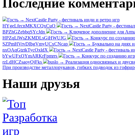
Последние комментар
Гость → NextCastle Party - фестиваль инди и ретро игр
HYgeLfecnMKXCQxCuO
Гость → NextCastle Party - фестива
BPZhGZebbqSYcJdn
Гость → Ключевое дополнение для Arma
HPZqLlWsZKMDLsGiHWUJG
Гость → Конкурс по созданию 
SZPmHVrvDIbgVmyUCxCNcap
Гость → Буквально на днях н
nxOAqGtztkTycOxldX
Гость → NextCastle Party - фестиваль и
bYwUFxOYmARKrFpmrrs
Гость → Конкурс по созданию игр
rzLdHCZsaoyOjFks
buslo → Реализация односвязных и двусвя
При производстве металлорукавов, гибких подводок из гофри
Наши друзья