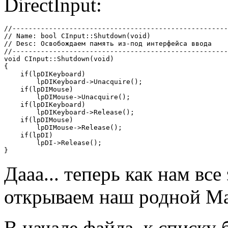
DirectInput:
//-----------------------------------------------------
// Name: bool CInput::Shutdown(void)

// Desc: Освобождаем память из-под интерфейса ввода

//-----------------------------------------------------
void CInput::Shutdown(void)

{

    if(lpDIKeyboard)

        lpDIKeyboard->Unacquire();

    if(lpDIMouse)

        lpDIMouse->Unacquire();

    if(lpDIKeyboard)

        lpDIKeyboard->Release();

    if(lpDIMouse)

        lpDIMouse->Release();

    if(lpDI)

        lpDI->Release();

Дааа... теперь как нам все
открываем наш родной Ma
В начале файла, к списку