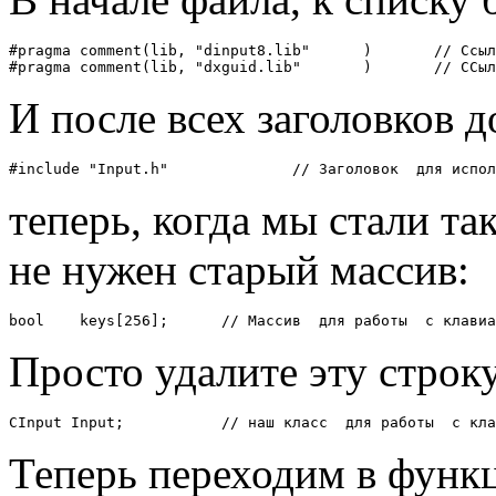
#pragma comment(lib, "dinput8.lib"	)	// Ссылка  на dinput8.lib

#pragma comment(l
И после всех заголовков 
#include "Input.h"		// Заголовок 
теперь, когда мы стали т
не нужен старый массив:
bool	keys[256];	// Массив  для работы  с кла
Просто удалите эту строк
CInput Input;		// наш класс  для работ
Теперь переходим в функц