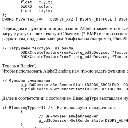
	float	x,y,z;

	DWORD	color;

	float	tx,ty;

};

Переходим к функции инициализации AllInit и заменям там в
загрузку двух наших текстур: Обычную (*.BMP) и с прозрачно
редактором, поддерживающим Альфа канал (например, PhotoSh
// Загружаем текстуру  из файла

	D3DXCreateTextureFromFile(g_pd3dDevice, "Texture.bmp", &MyTexture);

	D3DXCreateTextureFromFile(g_pd3dDevice, "Textu
Теперь в Render().
Чтобы использовать AlphaBlending нам нужно задать функции 
// Функции смешивания

	g_pd3dDevice->SetRenderState(D3DRS_SRCBLEND, D3DBLEND_SRCALPHA);     //  Для источника.

	g_pd3dDevice->SetRenderState(D3DRS_DESTBLEND, 
Далее в соответствии с состоянием BlendingType выставляем н
if(BlendingType==1) //  Не используем прозрачность

	{

		// Выключаем альфаблендинг

		g_pd3dDevice->SetRenderState(D3DRS_ALPHABLENDENABLE,  false);

	}
