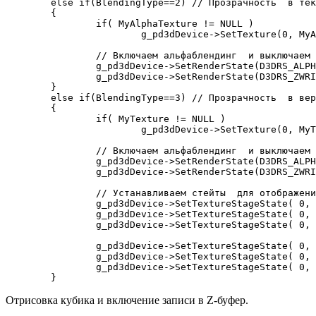
	else if(BlendingType==2) // Прозрачность  в текстуре

	{

		if( MyAlphaTexture != NULL )

			g_pd3dDevice->SetTexture(0, MyAlphaTexture); // Ставим текстуру

		// Включаем альфаблендинг  и выключаем запись  в Z-буфер

		g_pd3dDevice->SetRenderState(D3DRS_ALPHABLENDENABLE,  true);

		g_pd3dDevice->SetRenderState(D3DRS_ZWRITEENABLE, false);

	}

	else if(BlendingType==3) // Прозрачность  в вершинах

	{

		if( MyTexture != NULL )

			g_pd3dDevice->SetTexture(0, MyTexture); // Ставим текстуру

		// Включаем альфаблендинг  и выключаем запись  в Z-буфер

		g_pd3dDevice->SetRenderState(D3DRS_ALPHABLENDENABLE,  true);

		g_pd3dDevice->SetRenderState(D3DRS_ZWRITEENABLE, false);

		// Устанавливаем стейты  для отображения текстуры ...

		g_pd3dDevice->SetTextureStageState( 0, D3DTSS_COLOROP,   D3DTOP_MODULATE );

		g_pd3dDevice->SetTextureStageState( 0, D3DTSS_COLORARG1, D3DTA_TEXTURE );

		g_pd3dDevice->SetTextureStageState( 0, D3DTSS_COLORARG2, D3DTA_DIFFUSE );

		g_pd3dDevice->SetTextureStageState( 0, D3DTSS_ALPHAOP,   D3DTOP_MODULATE );

		g_pd3dDevice->SetTextureStageState( 0, D3DTSS_ALPHAARG1, D3DTA_TEXTURE );

		g_pd3dDevice->SetTextureStageState( 0, D3DTSS_ALPHAARG2, D3DTA_DIFFUSE );

Отрисовка кубика и включение записи в Z-буфер.