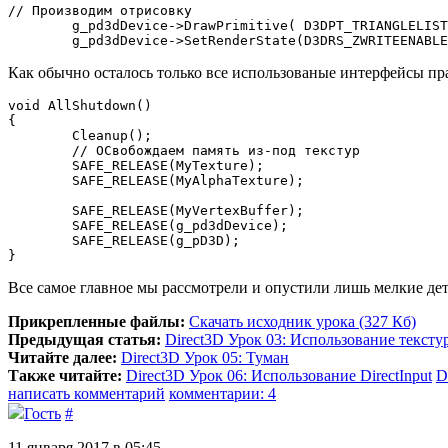
// Производим отрисовку

	g_pd3dDevice->DrawPrimitive( D3DPT_TRIANGLELIST, 0, 12);

	g_pd3dDevice->SetRenderState(D3DRS_ZWRITEENABL
Как обычно осталось только все использованые интерфейсы пр
void AllShutdown()

{

	Cleanup();

	// ОСвобождаем память из-под текстур

	SAFE_RELEASE(MyTexture);

	SAFE_RELEASE(MyAlphaTexture);

	SAFE_RELEASE(MyVertexBuffer);

	SAFE_RELEASE(g_pd3dDevice);

	SAFE_RELEASE(g_pD3D);

}
Все самое главное мы рассмотрели и опустили лишь мелкие дет
Прикрепленные файлы:
Скачать исходник урока (327 Кб)
Предыдущая статья:
Direct3D Урок 03: Использование тексту
Читайте далее:
Direct3D Урок 05: Туман
Также читайте:
Direct3D Урок 06: Использование DirectInput
D
написать комментарий
комментарии: 4
Гость
#
11 января 2017 в 05:45