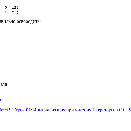
E, true);
авильно освободить:
али.
р
irect3D Урок 01: Инициализация приложения
Итераторы в C++
S