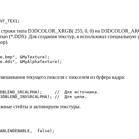
се строки типа D3DCOLOR_XRGB( 255, 0, 0) на D3DCOLOR_ARGB( 
стью (*.DDS). Для создания текстур, я использовал специальну
op).
re.dds", &MyAlphaTexture);
смешивания текущего пикселя с пикселем из буфера кадра:
D3DBLEND_INVSRCALPHA); //  Для цели.
ужные стейты и активируем текстуры.