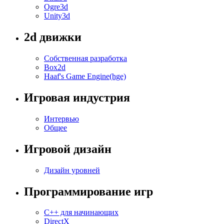
Ogre3d
Unity3d
2d движки
Собственная разработка
Box2d
Haaf's Game Engine(hge)
Игровая индустрия
Интервью
Общее
Игровой дизайн
Дизайн уровней
Программирование игр
C++ для начинающих
DirectX