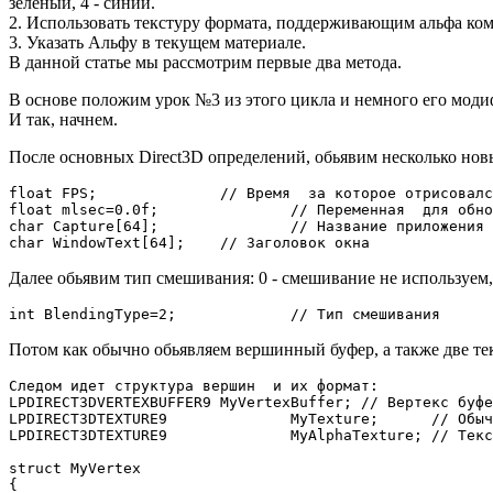
зеленый, 4 - синий.
2. Использовать текстуру формата, поддерживающим альфа ком
3. Указать Альфу в текущем материале.
В данной статье мы рассмотрим первые два метода.
В основе положим урок №3 из этого цикла и немного его мод
И так, начнем.
После основных Direct3D определений, обьявим несколько нов
float FPS;		// Время  за которое отрисовался последний кадр

float mlsec=0.0f;		// Переменная  для обновления FPS  в окне

char Capture[64];		// Название приложения

char WindowText[64];	// Заголовок окна
Далее обьявим тип смешивания: 0 - смешивание не используем, 1
Потом как обычно обьявляем вершинный буфер, а также две тек
Следом идет структура вершин  и их формат:

LPDIRECT3DVERTEXBUFFER9	MyVertexBuffer;	// Вертекс буфер  для отрисовки кубика

LPDIRECT3DTEXTURE9		MyTexture;	// Обычная текстура

LPDIRECT3DTEXTURE9		MyAlphaTexture;	// Текстура  с Альфа  каналом

struct MyVertex

{
