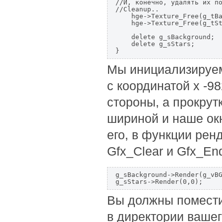
//И, конечно, удалять их по
//Cleanup..

    hge->Texture_Free(g_tBa
    hge->Texture_Free(g_tSt
    delete g_sBackground;

    delete g_sStars;

Мы инициализируем
с координатой х -98
стороны, а прокрут
шириной и наше окн
его, в функции рен
Gfx_Clear и Gfx_E
g_sBackground->Render(g_vBG
Вы должны поместить
в директории вашег