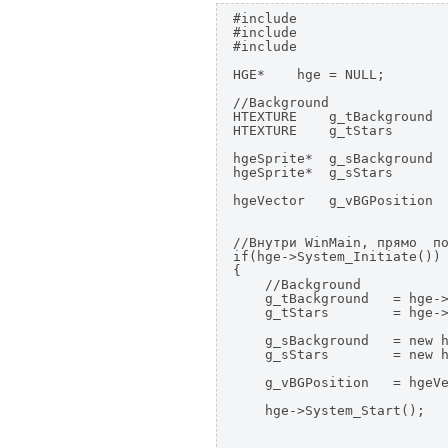
#include 
#include 
#include 
HGE*    hge = NULL;

//Background

HTEXTURE    g_tBackground  
HTEXTURE    g_tStars       
hgeSprite*  g_sBackground  
hgeSprite*  g_sStars       
hgeVector   g_vBGPosition  
//Внутри WinMain, прямо  по
if(hge->System_Initiate())

{

    //Background

    g_tBackground   = hge->
    g_tStars        = hge->
    g_sBackground   = new h
    g_sStars        = new h
    g_vBGPosition   = hgeVe
    hge->System_Start();
