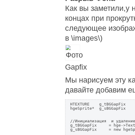
Как вы заметили,у 
концах при прокрут
следующее изображе
в
\images\)
Gapfix
Мы нарисуем эту ка
давайте добавим е
HTEXTURE    g_tBGGapFix    
hgeSprite*  g_sBGGapFix    
//Инициализация  и удаление
g_tBGGapFix     = hge->Text
g_sBGGapFix     = new hgeSp