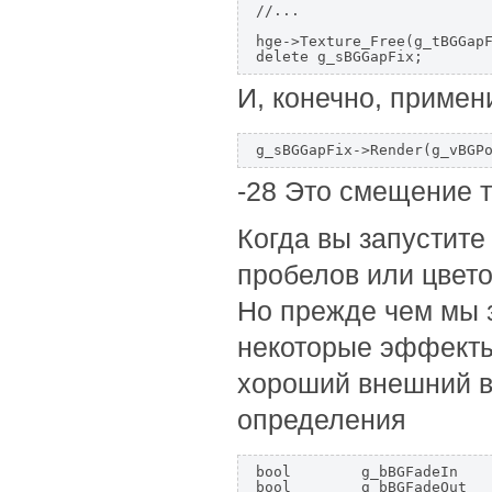
//...

hge->Texture_Free(g_tBGGapF
И, конечно, примен
-28 Это смещение т
Когда вы запустите 
пробелов или цвет
Но прежде чем мы з
некоторые эффекты 
хороший внешний в
определения
bool        g_bBGFadeIn    
bool        g_bBGFadeOut   