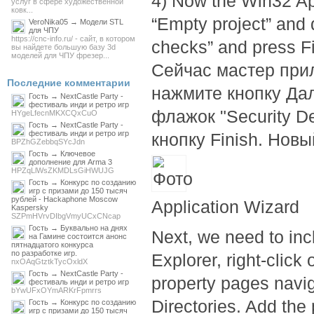
4) Now the Win32 App
услуг в сфере художественной
ковк...
“Empty project” and 
VeroNika05 → Модели STL
для ЧПУ
https://cnc-info.ru/ - сайт, в котором
checks” and press Fi
вы найдете большую базу 3d
моделей для ЧПУ фрезер...
Сейчас мастер при
Последние комментарии
нажмите кнопку Дал
Гость → NextCastle Party -
фестиваль инди и ретро игр
флажок "Security D
HYgeLfecnMKXCQxCuO
Гость → NextCastle Party -
фестиваль инди и ретро игр
кнопку Finish. Нов
BPZhGZebbqSYcJdn
Гость → Ключевое
дополнение для Arma 3
HPZqLlWsZKMDLsGiHWUJG
Гость → Конкурс по созданию
игр с призами до 150 тысяч
рублей - Hackaphone Moscow
Application Wizard
Kaspersky
SZPmHVrvDIbgVmyUCxCNcap
Гость → Буквально на днях
Next, we need to inc
на Гамине состоится анонс
пятнадцатого конкурса
по разработке игр.
Explorer, right-click
nxOAqGtztkTycOxldX
Гость → NextCastle Party -
property pages navig
фестиваль инди и ретро игр
bYwUFxOYmARKrFpmrrs
Directories. Add the 
Гость → Конкурс по созданию
игр с призами до 150 тысяч