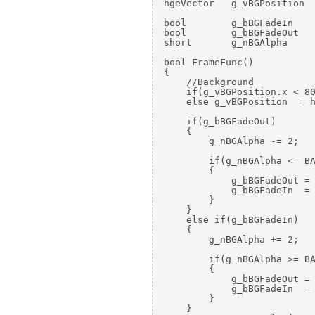
hgeVector   g_vBGPosition  
bool        g_bBGFadeIn    
bool        g_bBGFadeOut   
short       g_nBGAlpha     
bool FrameFunc()

{

    //Background

    if(g_vBGPosition.x < 80
    else g_vBGPosition  = h
    if(g_bBGFadeOut)

    {

        g_nBGAlpha -= 2;

        if(g_nBGAlpha <= BA
        {

            g_bBGFadeOut = 
            g_bBGFadeIn  = 
        }

    }

    else if(g_bBGFadeIn)

    {

        g_nBGAlpha += 2;

        if(g_nBGAlpha >= BA
        {

            g_bBGFadeOut = 
            g_bBGFadeIn  = 
        }

    }
