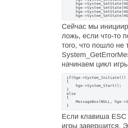
    hge->System_SetState(HG
    hge->System_SetState(HG
    hge->System_SetState(HG
Сейчас мы иницииру
ложь, если что-то 
того, что пошло не
System_GetErrorMe
начинаем цикл игры
if(hge->System_Initiate())

{

    hge->System_Start();

}

else

{

    MessageBox(NULL, hge->S
Если клавиша ESC б
игры завершится. Э