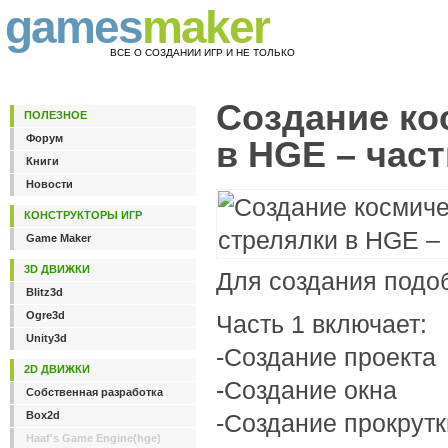
games
maker
ВСЕ О СОЗДАНИИ ИГР И НЕ ТОЛЬКО
Создание ко
ПОЛЕЗНОЕ
Форум
в HGE – част
Книги
Новости
КОНСТРУКТОРЫ ИГР
Game Maker
3D ДВИЖКИ
Для создания подо
Blitz3d
Ogre3d
Часть 1 включает:
Unity3d
-Создание проекта
2D ДВИЖКИ
-Создание окна
Собственная разработка
Box2d
-Создание прокрут
Haaf's Game Engine(hge)