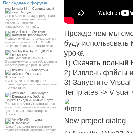
Последнее с форума
Iamorial33 → Официальный
сайт Вавада
Online казино вавада продолжает
радовать своих участников
азартными играми
и возможностями в&...
Прежде чем мы смо
acontinent → Лечение
аллергии Новосибирск
Медицинский центр аллергологии
буду использовать M
и иммунологии «БЕНЕ ВОБИС»
в г. Новосибирск является лиде...
урока.
Valetayle → Купить диплом
в Тюмени
Купить диплом в Тюмени.
1)
Скачать полный 
В современном мире образование
играет огромную роль в жизн...
ticknick11 → Конвертим
2) Извлечь файлы и
дейтинг. От канала
"Схематозы"
3) Запустите Visual 
60$ в сутки на говнотрафе!
Конвертим дейтинг с первого раза
! Связка от ка...
Templates -> Visual
worksale → Мир Фикуса
Бенджамина: Забота,
Секреты Ухода и Лучшие Сорта
Реально озвучить внушительное
численное количество комнатных
цветов и растений, которые
объясн...
New project dialog
VeroNika05 → Ковка
в Воронеже
Ковка Президент предоставляет
своим клиентам огромный спектр