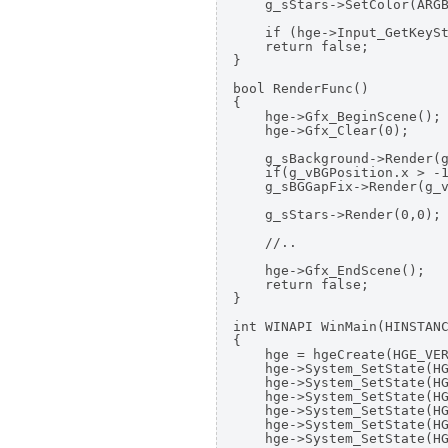
    g_sStars->SetColor(ARGB
    if (hge->Input_GetKeySt
    return false;

}

bool RenderFunc()

{

    hge->Gfx_BeginScene();

    hge->Gfx_Clear(0);

    g_sBackground->Render(g
    if(g_vBGPosition.x > -1
    g_sBGGapFix->Render(g_v
    g_sStars->Render(0,0);

    //..

    hge->Gfx_EndScene();

    return false;

}

int WINAPI WinMain(HINSTANC
{

    hge = hgeCreate(HGE_VER
    hge->System_SetState(HG
    hge->System_SetState(HG
    hge->System_SetState(HG
    hge->System_SetState(HG
    hge->System_SetState(HG
    hge->System_SetState(HG