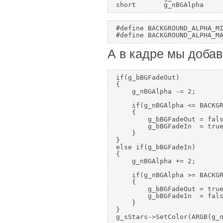
#define BACKGROUND_ALPHA_MI
А в кадре мы добав
if(g_bBGFadeOut)

{

    g_nBGAlpha -= 2;

    if(g_nBGAlpha <= BACKGR
    {

        g_bBGFadeOut = fals
        g_bBGFadeIn  = true
    }

}

else if(g_bBGFadeIn)

{

    g_nBGAlpha += 2;

    if(g_nBGAlpha >= BACKGR
    {

        g_bBGFadeOut = true
        g_bBGFadeIn  = fals
    }

}
