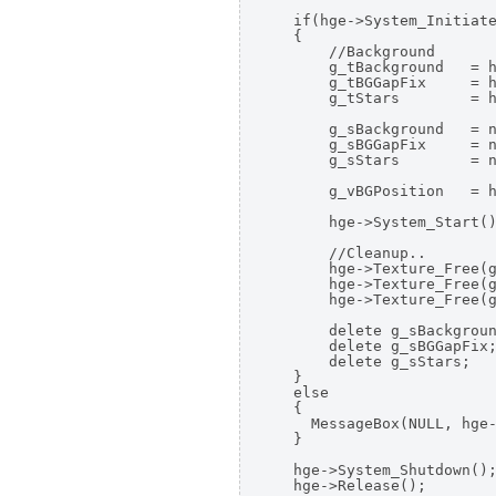
    if(hge->System_Initiate
    {

        //Background

        g_tBackground   = h
        g_tBGGapFix     = h
        g_tStars        = h
        g_sBackground   = n
        g_sBGGapFix     = n
        g_sStars        = n
        g_vBGPosition   = h
        hge->System_Start()
        //Cleanup..

        hge->Texture_Free(g
        hge->Texture_Free(g
        hge->Texture_Free(g
        delete g_sBackgroun
        delete g_sBGGapFix;
        delete g_sStars;

    }

    else

    {

      MessageBox(NULL, hge-
    }

    hge->System_Shutdown();
    hge->Release();
