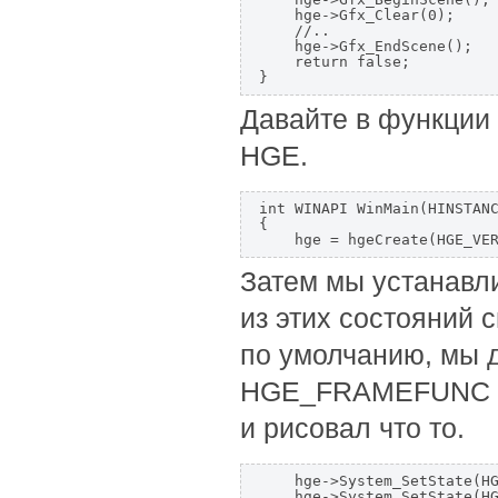
    hge->Gfx_Clear(0);

    //..

    hge->Gfx_EndScene();

    return false;

Давайте в функции
HGE.
int WINAPI WinMain(HINSTANC
{

Затем мы устанавл
из этих состояний
по умолчанию, мы 
HGE_FRAMEFUNC и
и рисовал что то.
    hge->System_SetState(HG
    hge->System_SetState(HG