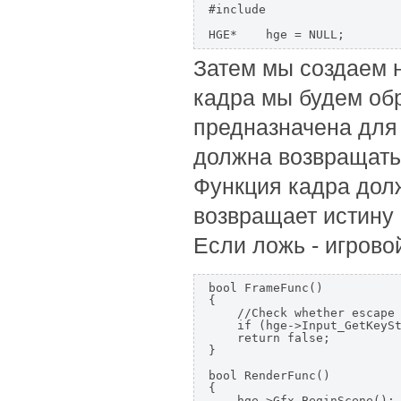
#include 
Затем мы создаем 
кадра мы будем обр
предназначена для 
должна возвращать
Функция кадра дол
возвращает истину 
Если ложь - игрово
bool FrameFunc()

{

    //Check whether escape 
    if (hge->Input_GetKeySt
    return false;

}

bool RenderFunc()

{

    hge->Gfx_BeginScene();
