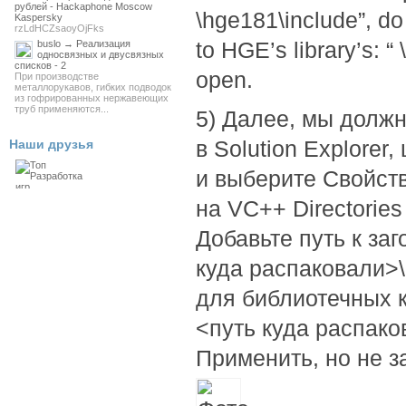
рублей - Hackaphone Moscow
\hge181\include”, do 
Kaspersky
rzLdHCZsaoyOjFks
to HGE’s library’s: “
buslo → Реализация
односвязных и двусвязных
списков - 2
open.
При производстве
металлорукавов, гибких подводок
из гофрированных нержавеющих
труб применяются...
5) Далее, мы долж
в Solution Explore
Наши друзья
и выберите Свойств
на VC++ Directories
Добавьте путь к за
куда распаковали>\
для библиотечных к
<путь куда распако
Применить, но не з