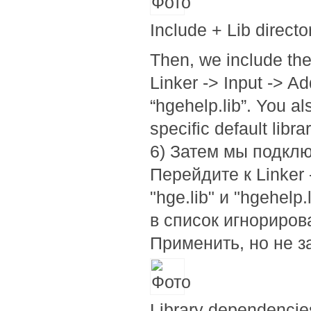
Include + Lib directo
Then, we include the 
Linker -> Input -> A
“hgehelp.lib”. You als
specific default libr
6) Затем мы подклю
Перейдите к Linker 
"hge.lib" и "hgehelp
в список игнорирован
Применить, но не з
Library dependencie