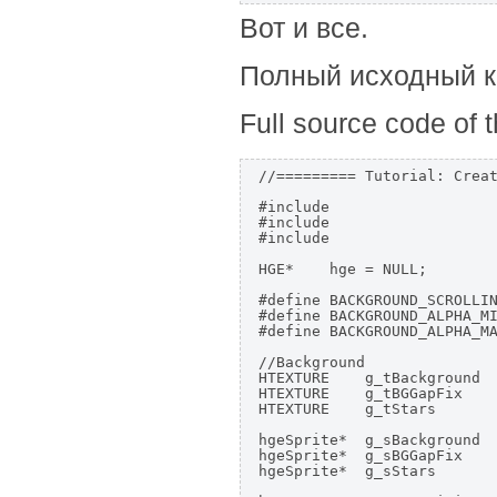
Вот и все.
Полный исходный к
Full source code of th
//========= Tutorial: Creat
#include 
#include 
#include 
HGE*    hge = NULL;

#define BACKGROUND_SCROLLIN
#define BACKGROUND_ALPHA_MI
#define BACKGROUND_ALPHA_MA
//Background

HTEXTURE    g_tBackground  
HTEXTURE    g_tBGGapFix    
HTEXTURE    g_tStars       
hgeSprite*  g_sBackground  
hgeSprite*  g_sBGGapFix    
hgeSprite*  g_sStars       