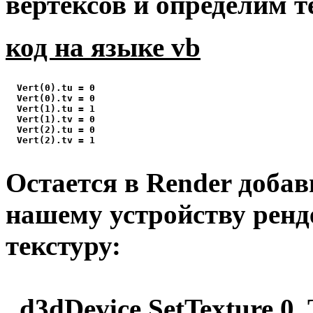
вертексов и определим 
код на языке vb
  Vert(0).tu = 0

  Vert(0).tv = 0

  Vert(1).tu = 1

  Vert(1).tv = 0

  Vert(2).tu = 0

  Vert(2).tv = 1

Остается в Render доба
нашему устройству ренд
текстуру:
d3dDevice.SetTexture 0, 