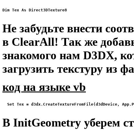
Dim Tex As Direct3DTexture8

Не забудьте внести соо
в ClearAll! Так же доба
знакомого нам D3DX, к
загрузить текстуру из ф
код на языке vb
  Set Tex = d3dx.CreateTextureFromFile(d3dDevice, App.P
В InitGeometry уберем 