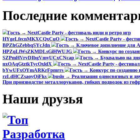
Последние комментар
Гость → NextCastle Party - фестиваль инди и ретро игр
HYgeLfecnMKXCQxCuO
Гость → NextCastle Party - фест
BPZhGZebbqSYcJdn
Гость → Ключевое дополнение для 
HPZqLlWsZKMDLsGiHWUJG
Гость → Конкурс по создан
SZPmHVrvDIbgVmyUCxCNcap
Гость → Буквально на дня
nxOAqGtztkTycOxldX
Гость → NextCastle Party - фестивал
bYwUFxOYmARKrFpmrrs
Гость → Конкурс по созданию 
rzLdHCZsaoyOjFks
buslo → Реализация односвязных и дв
При производстве металлорукавов, гибких подводок из го
Наши друзья