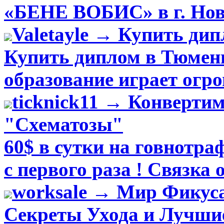
«БЕНЕ ВОБИС» в г. Ново
Valetayle → Купить ди
Купить диплом в Тюмени
образование играет огро
ticknick11 → Конвертим
"Схематозы"
60$ в сутки на говнотра
с первого раза ! Связка о
worksale → Мир Фикуса
Секреты Ухода и Лучши