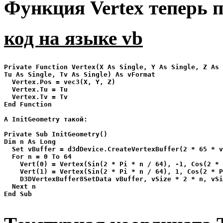
Функция Vertex теперь п
код на языке vb
Private Function Vertex(X As Single, Y As Single, Z As 
Tu As Single, Tv As Single) As vFormat

  Vertex.Pos = vec3(X, Y, Z)

  Vertex.Tu = Tu

  Vertex.Tv = Tv

End Function

А InitGeometry такой:

Private Sub InitGeometry()

Dim n As Long

  Set vBuffer = d3dDevice.CreateVertexBuffer(2 * 65 * v
  For n = 0 To 64

    Vert(0) = Vertex(Sin(2 * Pi * n / 64), -1, Cos(2 * 
    Vert(1) = Vertex(Sin(2 * Pi * n / 64), 1, Cos(2 * P
    D3DVertexBuffer8SetData vBuffer, vSize * 2 * n, vSi
  Next n

End Sub
