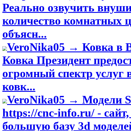
Реально озвучить внуши
количество комнатных ц
объясн...
VeroNika05 → Ковка в 
Ковка Президент предос
огромный спектр услуг 
ковк...
VeroNika05 → Модели 
https://cnc-info.ru/ - сай
большую базу 3d моделе