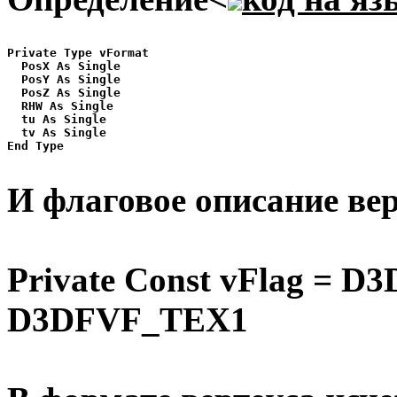
Private Type vFormat

  PosX As Single

  PosY As Single

  PosZ As Single

  RHW As Single

  tu As Single

  tv As Single

End Type

И флаговое описание вер
Private Const vFlag =
D3DFVF_TEX1