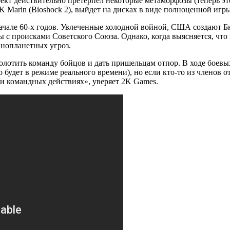
т действительно претерпел некоторые метаморфозы (теперь это ш
 Marin (Bioshock 2), выйдет на дисках в виде полноценной игры
начале 60-х годов. Увлеченные холодной войной, США создают Б
 с происками Советского Союза. Однако, когда выясняется, что
нопланетных угроз.
колотить команду бойцов и дать пришельцам отпор. В ходе боев
удет в режиме реального времени), но если кто-то из членов от
 и командных действиях», уверяет 2K Games.