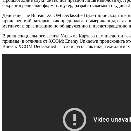
Прошлогодние слухи оказались правдой лишь наполовину. Проек
сохранил релизный формат: шутер, разрабатываемый студией 2K
Действие The Bureau: XCOM Declassified будет происходить в 
происшествий, которые, как предполагают американцы, связаны
мутирует в организацию по обнаружению и предотвращению и
В роли специального агента Уильяма Картера нам предстоит с
приказы (в отличие от XCOM: Enemy Unknown происходить это б
Bureau: XCOM Declassified — это игра о «тактике, технологиях