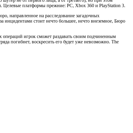
утер не от первого лица, а от третьего), но при этом
. Целевые платформы прежние: PC, Xbox 360 и PlayStation 3.
юро, направленное на расследование загадочных
 за инцидентами стоит нечто большее, нечто внеземное, Бюро
ых операций игрок сможет раздавать своим подчиненным
ряда погибнет, воскресить его будет уже невозможно. The