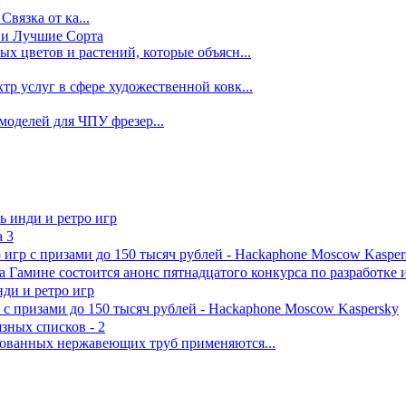
Связка от ка...
 и Лучшие Сорта
х цветов и растений, которые объясн...
р услуг в сфере художественной ковк...
d моделей для ЧПУ фрезер...
ль инди и ретро игр
 3
игр с призами до 150 тысяч рублей - Hackaphone Moscow Kasper
а Гамине состоится анонс пятнадцатого конкурса по разработке 
нди и ретро игр
 с призами до 150 тысяч рублей - Hackaphone Moscow Kaspersky
зных списков - 2
рованных нержавеющих труб применяются...