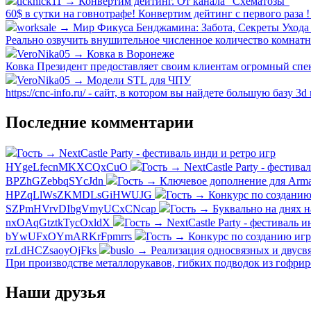
ticknick11 → Конвертим дейтинг. От канала "Схематозы"
60$ в сутки на говнотрафе! Конвертим дейтинг с первого раза ! 
worksale → Мир Фикуса Бенджамина: Забота, Секреты Ухода
Реально озвучить внушительное численное количество комнатны
VeroNika05 → Ковка в Воронеже
Ковка Президент предоставляет своим клиентам огромный спект
VeroNika05 → Модели STL для ЧПУ
https://cnc-info.ru/ - сайт, в котором вы найдете большую базу 3
Последние комментарии
Гость → NextCastle Party - фестиваль инди и ретро игр
HYgeLfecnMKXCQxCuO
Гость → NextCastle Party - фестива
BPZhGZebbqSYcJdn
Гость → Ключевое дополнение для Arma
HPZqLlWsZKMDLsGiHWUJG
Гость → Конкурс по созданию 
SZPmHVrvDIbgVmyUCxCNcap
Гость → Буквально на днях н
nxOAqGtztkTycOxldX
Гость → NextCastle Party - фестиваль и
bYwUFxOYmARKrFpmrrs
Гость → Конкурс по созданию игр
rzLdHCZsaoyOjFks
buslo → Реализация односвязных и двусвя
При производстве металлорукавов, гибких подводок из гофри
Наши друзья