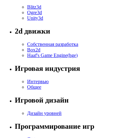
Blitz3d
Ogre3d
Unity3d
2d движки
Собственная разработка
Box2d
Haaf's Game Engine(hge)
Игровая индустрия
Интервью
Общее
Игровой дизайн
Дизайн уровней
Программирование игр