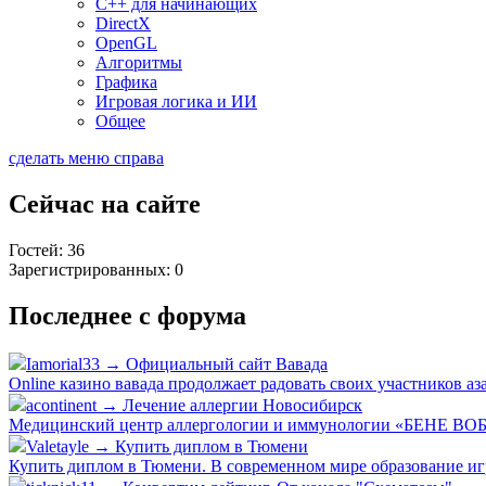
C++ для начинающих
DirectX
OpenGL
Алгоритмы
Графика
Игровая логика и ИИ
Общее
сделать меню справа
Сейчас на сайте
Гостей: 36
Зарегистрированных: 0
Последнее с форума
Iamorial33 → Официальный сайт Вавада
Online казино вавада продолжает радовать своих участников а
acontinent → Лечение аллергии Новосибирск
Медицинский центр аллергологии и иммунологии «БЕНЕ ВОБИС
Valetayle → Купить диплом в Тюмени
Купить диплом в Тюмени. В современном мире образование игр