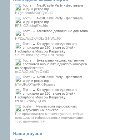
Гость → NextCastle Party - фестиваль
инди и ретро игр
HYgeLfecnMKXCQxCuO
Гость → NextCastle Party - фестиваль
инди и ретро игр
BPZhGZebbqSYcJdn
Гость → Ключевое дополнение для Arma
3
HPZqLlWsZKMDLsGiHWUJG
Гость → Конкурс по созданию игр
с призами до 150 тысяч рублей -
Hackaphone Moscow Kaspersky
SZPmHVrvDIbgVmyUCxCNcap
Гость → Буквально на днях на Гамине
состоится анонс пятнадцатого конкурса
по разработке игр.
nxOAqGtztkTycOxldX
Гость → NextCastle Party - фестиваль
инди и ретро игр
bYwUFxOYmARKrFpmrrs
Гость → Конкурс по созданию игр
с призами до 150 тысяч рублей -
Hackaphone Moscow Kaspersky
rzLdHCZsaoyOjFks
buslo → Реализация односвязных
и двусвязных списков - 2
При производстве металлорукавов, гибких
подводок из гофрированных нержавеющих
труб применяются...
Наши друзья