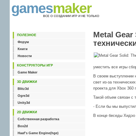
games
maker
ВСЕ О СОЗДАНИИ ИГР И НЕ ТОЛЬКО
Metal Gear 
ПОЛЕЗНОЕ
техническ
Форум
Книги
Новости
КОНСТРУКТОРЫ ИГР
уместить все игры сбо
Game Maker
В своем выступлении н
3D ДВИЖКИ
свет из-за технически
проекта для Xbox 360
Blitz3d
Ogre3d
Такой объем связан с т
Unity3d
- Если бы мы выпустили
2D ДВИЖКИ
В конце беседы Хидэо 
Собственная разработка
Box2d
Haaf's Game Engine(hge)