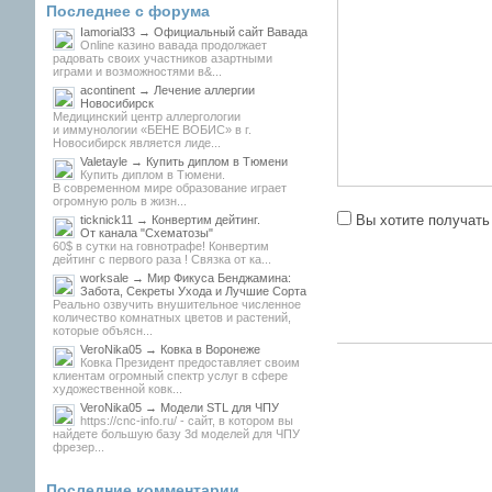
Последнее с форума
Iamorial33 → Официальный сайт Вавада
Online казино вавада продолжает
радовать своих участников азартными
играми и возможностями в&...
acontinent → Лечение аллергии
Новосибирск
Медицинский центр аллергологии
и иммунологии «БЕНЕ ВОБИС» в г.
Новосибирск является лиде...
Valetayle → Купить диплом в Тюмени
Купить диплом в Тюмени.
В современном мире образование играет
огромную роль в жизн...
Вы хотите получать
ticknick11 → Конвертим дейтинг.
От канала "Схематозы"
60$ в сутки на говнотрафе! Конвертим
дейтинг с первого раза ! Связка от ка...
worksale → Мир Фикуса Бенджамина:
Забота, Секреты Ухода и Лучшие Сорта
Реально озвучить внушительное численное
количество комнатных цветов и растений,
которые объясн...
VeroNika05 → Ковка в Воронеже
Ковка Президент предоставляет своим
клиентам огромный спектр услуг в сфере
художественной ковк...
VeroNika05 → Модели STL для ЧПУ
https://cnc-info.ru/ - сайт, в котором вы
найдете большую базу 3d моделей для ЧПУ
фрезер...
Последние комментарии