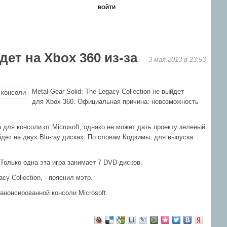
ВОЙТИ
ЗАБЫЛ?
РЕГИСТРАЦИЯ
Форум
Книги
Новости
Контакты
йдет на Xbox 360 из-за
3 мая 2013 в 23:53
Metal Gear Solid: The Legacy Collection не выйдет
для Xbox 360. Официальная причина: невозможность
для консоли от Microsoft, однако не может дать проекту зеленый
йдет на двух Blu-ray дисках. По словам Кодзимы, для выпуска
. Только одна эта игра занимает 7 DVD-дисков.
y Collection, - пояснил мэтр.
анонсированной консоли Microsoft.