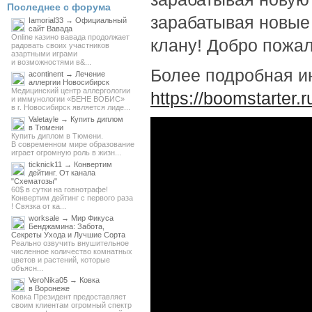
Последнее с форума
зарабатывая новые
Iamorial33 → Официальный
сайт Вавада
Online казино вавада продолжает
клану! Добро пожал
радовать своих участников
азартными играми
и возможностями в&...
Более подробная и
acontinent → Лечение
аллергии Новосибирск
Медицинский центр аллергологии
https://boomstarter.
и иммунологии «БЕНЕ ВОБИС»
в г. Новосибирск является лиде...
Valetayle → Купить диплом
в Тюмени
Купить диплом в Тюмени.
В современном мире образование
играет огромную роль в жизн...
ticknick11 → Конвертим
дейтинг. От канала
"Схематозы"
60$ в сутки на говнотрафе!
Конвертим дейтинг с первого раза
! Связка от ка...
worksale → Мир Фикуса
Бенджамина: Забота,
Секреты Ухода и Лучшие Сорта
Реально озвучить внушительное
численное количество комнатных
цветов и растений, которые
объясн...
VeroNika05 → Ковка
в Воронеже
Ковка Президент предоставляет
своим клиентам огромный спектр