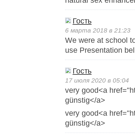
natural sex enhancer
Гость
6 марта 2018 в 21:23
We were at school t
use Presentation be
Гость
17 июля 2020 в 05:04
very good<a href="h
günstig</a>
very good<a href="h
günstig</a>