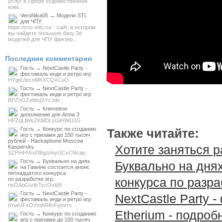
услуг в сфере художественной
ковк...
VeroNika05 → Модели STL
для ЧПУ
https://cnc-info.ru/ - сайт, в котором
вы найдете большую базу 3d
моделей для ЧПУ фрезер...
Последние комментарии
Гость → NextCastle Party -
фестиваль инди и ретро игр
HYgeLfecnMKXCQxCuO
Гость → NextCastle Party -
фестиваль инди и ретро игр
BPZhGZebbqSYcJdn
Гость → Ключевое
дополнение для Arma 3
HPZqLlWsZKMDLsGiHWUJG
Гость → Конкурс по созданию
Также читайте:
игр с призами до 150 тысяч
рублей - Hackaphone Moscow
Хотите заняться р
Kaspersky
SZPmHVrvDIbgVmyUCxCNcap
Гость → Буквально на днях
Буквально на днях
на Гамине состоится анонс
пятнадцатого конкурса
конкурса по разра
по разработке игр.
nxOAqGtztkTycOxldX
Гость → NextCastle Party -
NextCastle Party 
фестиваль инди и ретро игр
bYwUFxOYmARKrFpmrrs
Etherium - подро
Гость → Конкурс по созданию
игр с призами до 150 тысяч