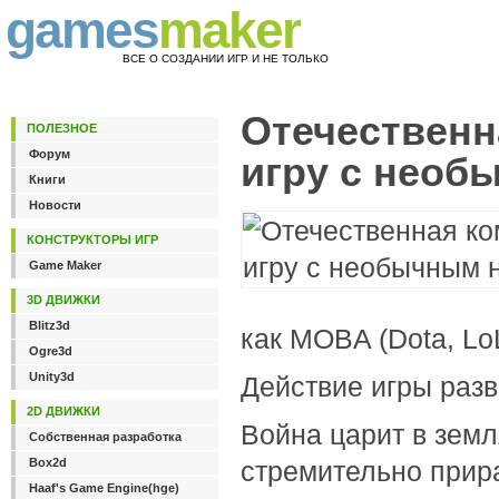
games
maker
ВСЕ О СОЗДАНИИ ИГР И НЕ ТОЛЬКО
Отечественн
ПОЛЕЗНОЕ
Форум
игру с необ
Книги
Новости
КОНСТРУКТОРЫ ИГР
Game Maker
3D ДВИЖКИ
Blitz3d
как MOBA (Dota, Lo
Ogre3d
Unity3d
Действие игры раз
2D ДВИЖКИ
Война царит в земл
Собственная разработка
Box2d
стремительно прира
Haaf's Game Engine(hge)