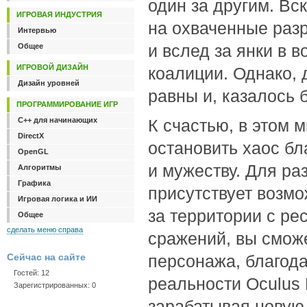
один за другим. Вс
ИГРОВАЯ ИНДУСТРИЯ
на охваченные разр
Интервью
и вслед за янки в 
Общее
ИГРОВОЙ ДИЗАЙН
коалиции. Однако, 
Дизайн уровней
равны и, казалось 
ПРОГРАММИРОВАНИЕ ИГР
C++ для начинающих
К счастью, в этом 
DirectX
остановить хаос б
OpenGL
и мужеству. Для ра
Алгоритмы
Графика
присутствует возмо
Игровая логика и ИИ
за территории с ре
Общее
сделать меню справа
сражений, вы смож
Сейчас на сайте
персонажа, благод
Гостей: 12
реальности Oculus R
Зарегистрированных: 0
зарабатывая новую 