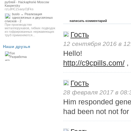
рублей - Hackaphone Moscow
Kaspersky
rzLdHCZsaoyOjFks
buslo → Реализация
односвязных и двусвязных
написать комментарий
списков - 2
При производстве
металлорукавов, гибких подводок
из гофрированных нержавеющих
Гость
труб применяются...
12 сентября 2016 в 12
Наши друзья
Hello!
http://c9cpills.com/
, 
Гость
28 февраля 2017 в 08:
Him responded gene
had been not not for 