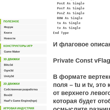
  PosX As Single

  PosY As Single

  PosZ As Single

  RHW As Single

ПОЛЕЗНОЕ
  tu As Single

Форум
  tv As Single

End Type

Книги
Новости
И флаговое описан
КОНСТРУКТОРЫ ИГР
Game Maker
Private Const vF
3D ДВИЖКИ
Blitz3d
Ogre3d
В формате вертекс
Unity3d
поля – tu и tv, эт
2D ДВИЖКИ
Собственная разработка
от верхнего левог
Box2d
которая будет ото
Haaf's Game Engine(hge)
осмыслите разницу
ИГРОВАЯ ИНДУСТРИЯ