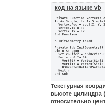
код на языке vb
Private Function Vertex(X A
Tu As Single, Tv As Single)
  Vertex.Pos = vec3(X, Y, Z
  Vertex.Tu = Tu

  Vertex.Tv = Tv

End Function

А InitGeometry такой:

Private Sub InitGeometry()

Dim n As Long

  Set vBuffer = d3dDevice.C
  For n = 0 To 64

    Vert(0) = Vertex(Sin(2 
    Vert(1) = Vertex(Sin(2 
    D3DVertexBuffer8SetData
  Next n

End Sub

Текстурная коорд
высоте цилиндра (
относительно цент