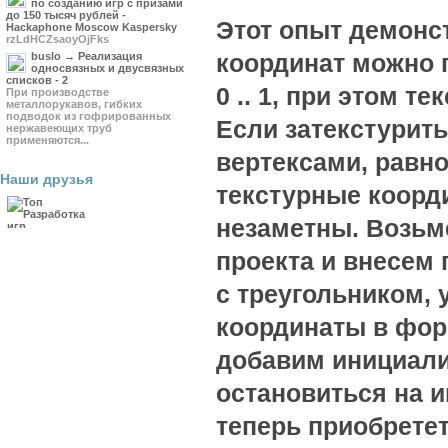
по созданию игр с призами
до 150 тысяч рублей -
Этот опыт демонст
Hackaphone Moscow Kaspersky
rzLdHCZsaoyOjFks
координат можно 
buslo → Реализация
односвязных и двусвязных
списков - 2
0 .. 1, при этом т
При производстве
металлорукавов, гибких
подводок из гофрированных
Если затекстурит
нержавеющих труб
применяются...
вертексами, равн
Наши друзья
текстурные коорд
незаметны. Возьм
проекта и внесем 
с треугольником, 
координаты в фор
добавим инициали
остановиться на и
теперь приобретет