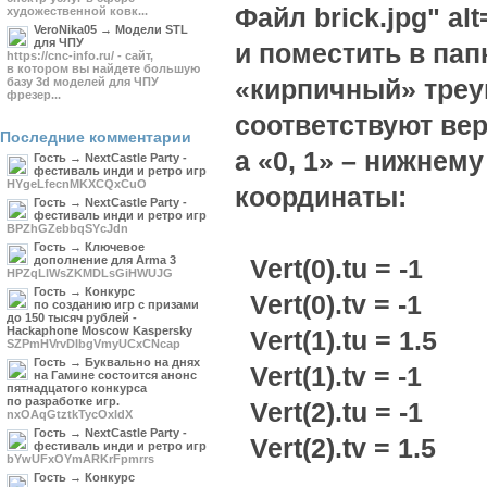
Файл brick.jpg" al
художественной ковк...
VeroNika05 → Модели STL
для ЧПУ
и поместить в пап
https://cnc-info.ru/ - сайт,
в котором вы найдете большую
«кирпичный» треуг
базу 3d моделей для ЧПУ
фрезер...
соответствуют вер
Последние комментарии
а «0, 1» – нижнем
Гость → NextCastle Party -
фестиваль инди и ретро игр
HYgeLfecnMKXCQxCuO
координаты:
Гость → NextCastle Party -
фестиваль инди и ретро игр
BPZhGZebbqSYcJdn
Гость → Ключевое
дополнение для Arma 3
Vert(0).tu = -1
HPZqLlWsZKMDLsGiHWUJG
Гость → Конкурс
Vert(0).tv = -1
по созданию игр с призами
до 150 тысяч рублей -
Hackaphone Moscow Kaspersky
Vert(1).tu = 1.5
SZPmHVrvDIbgVmyUCxCNcap
Гость → Буквально на днях
Vert(1).tv = -1
на Гамине состоится анонс
пятнадцатого конкурса
по разработке игр.
Vert(2).tu = -1
nxOAqGtztkTycOxldX
Гость → NextCastle Party -
Vert(2).tv = 1.5
фестиваль инди и ретро игр
bYwUFxOYmARKrFpmrrs
Гость → Конкурс