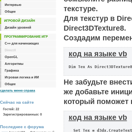
Интервью
текстуре.
Общее
Для текстур в Dir
ИГРОВОЙ ДИЗАЙН
Direct3DTexture8.
Дизайн уровней
Создадим перемен
ПРОГРАММИРОВАНИЕ ИГР
C++ для начинающих
DirectX
код на языке vb
OpenGL
Алгоритмы
Dim Tex As Direct3DTexture8
Графика
Игровая логика и ИИ
Не забудьте внест
Общее
же добавьте иниц
сделать меню справа
который поможет н
Сейчас на сайте
Гостей: 22
Зарегистрированных: 0
код на языке vb
Последнее с форума
  Set Tex = d3dx.CreateText