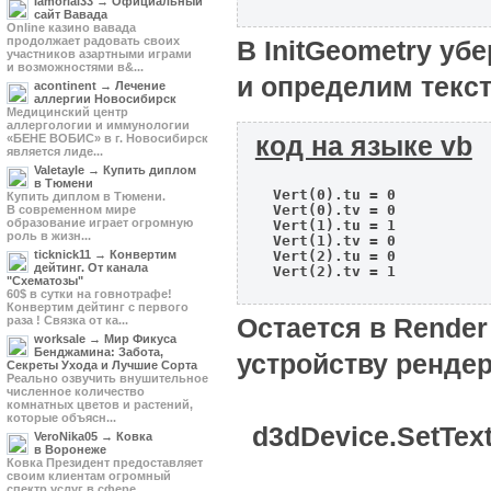
Iamorial33 → Официальный
сайт Вавада
Online казино вавада
продолжает радовать своих
В InitGeometry уб
участников азартными играми
и возможностями в&...
и определим текс
acontinent → Лечение
аллергии Новосибирск
Медицинский центр
аллергологии и иммунологии
код на языке vb
«БЕНЕ ВОБИС» в г. Новосибирск
является лиде...
Valetayle → Купить диплом
в Тюмени
  Vert(0).tu = 0

Купить диплом в Тюмени.
  Vert(0).tv = 0

В современном мире
образование играет огромную
  Vert(1).tu = 1

роль в жизн...
  Vert(1).tv = 0

ticknick11 → Конвертим
  Vert(2).tu = 0

дейтинг. От канала
  Vert(2).tv = 1

"Схематозы"
60$ в сутки на говнотрафе!
Конвертим дейтинг с первого
Остается в Rende
раза ! Связка от ка...
worksale → Мир Фикуса
Бенджамина: Забота,
устройству рендер
Секреты Ухода и Лучшие Сорта
Реально озвучить внушительное
численное количество
комнатных цветов и растений,
которые объясн...
d3dDevice.SetText
VeroNika05 → Ковка
в Воронеже
Ковка Президент предоставляет
своим клиентам огромный
спектр услуг в сфере