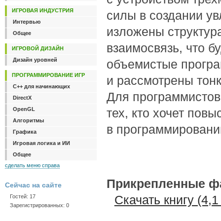
ИГРОВАЯ ИНДУСТРИЯ
силы в создании ув
Интервью
изложены структур
Общее
взаимосвязь, что 
ИГРОВОЙ ДИЗАЙН
Дизайн уровней
объемистые програ
ПРОГРАММИРОВАНИЕ ИГР
и рассмотрены тонк
C++ для начинающих
Для программистов,
DirectX
OpenGL
тех, кто хочет пов
Алгоритмы
в программировани
Графика
Игровая логика и ИИ
Общее
сделать меню справа
Прикрепленные ф
Сейчас на сайте
Скачать книгу (4,1
Гостей: 17
Зарегистрированных: 0