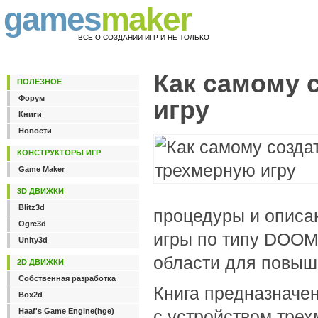
games
maker
ВСЕ О СОЗДАНИИ ИГР И НЕ ТОЛЬКО
Как самому 
ПОЛЕЗНОЕ
Форум
игру
Книги
Новости
КОНСТРУКТОРЫ ИГР
Game Maker
3D ДВИЖКИ
Blitz3d
процедуры и описан
Ogre3d
игры по типу DOOM
Unity3d
области для повыш
2D ДВИЖКИ
Собственная разработка
Книга предназначен
Box2d
Haaf's Game Engine(hge)
с устройством тре