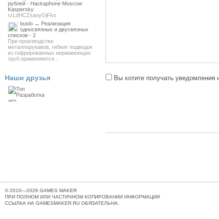
рублей - Hackaphone Moscow
Kaspersky
rzLdHCZsaoyOjFks
buslo → Реализация
односвязных и двусвязных
списков - 2
При производстве
металлорукавов, гибких подводок
из гофрированных нержавеющих
труб применяются...
Наши друзья
Вы хотите получать уведомления н
© 2010—2026 GAMES MAKER
ПРИ ПОЛНОМ ИЛИ ЧАСТИЧНОМ КОПИРОВАНИИ ИНФОРМАЦИИ
ССЫЛКА НА GAMESMAKER.RU ОБЯЗАТЕЛЬНА.