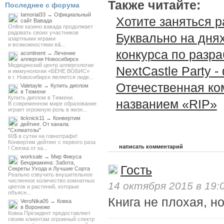
Также читайте:
Последнее с форума
Iamorial33 → Официальный
Хотите заняться р
сайт Вавада
Online казино вавада продолжает
радовать своих участников
Буквально на днях
азартными играми
и возможностями в&...
конкурса по разра
acontinent → Лечение
аллергии Новосибирск
Медицинский центр аллергологии
NextCastle Party 
и иммунологии «БЕНЕ ВОБИС»
в г. Новосибирск является лиде...
Отечественная ко
Valetayle → Купить диплом
в Тюмени
Купить диплом в Тюмени.
названием «RIP»
В современном мире образование
играет огромную роль в жизн...
ticknick11 → Конвертим
дейтинг. От канала
"Схематозы"
60$ в сутки на говнотрафе!
Конвертим дейтинг с первого раза
написать комментарий
! Связка от ка...
worksale → Мир Фикуса
Бенджамина: Забота,
Гость
Секреты Ухода и Лучшие Сорта
Реально озвучить внушительное
численное количество комнатных
14 октября 2015 в 19:
цветов и растений, которые
объясн...
Книга не плохая, но
VeroNika05 → Ковка
в Воронеже
Ковка Президент предоставляет
своим клиентам огромный спектр