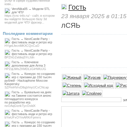
услуг в сфере художественной
ковк...
Гость
VeroNika05 → Модели STL
для ЧПУ
23 января 2025 в 01:15
https://cnc-info.ru/ - сайт, в котором
вы найдете большую базу 3d
моделей для ЧПУ фрезер...
лСЯЬ
Последние комментарии
Гость → NextCastle Party -
фестиваль инди и ретро игр
HYgeLfecnMKXCQxCuO
Гость → NextCastle Party -
фестиваль инди и ретро игр
BPZhGZebbqSYcJdn
Гость → Ключевое
дополнение для Arma 3
HPZqLlWsZKMDLsGiHWUJG
Гость → Конкурс по созданию
игр с призами до 150 тысяч
рублей - Hackaphone Moscow
Kaspersky
SZPmHVrvDIbgVmyUCxCNcap
Гость → Буквально на днях
на Гамине состоится анонс
пятнадцатого конкурса
эл
по разработке игр.
nxOAqGtztkTycOxldX
Гость → NextCastle Party -
фестиваль инди и ретро игр
bYwUFxOYmARKrFpmrrs
Гость → Конкурс по созданию
игр с призами до 150 тысяч