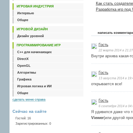
Как стать создател
ИГРОВАЯ ИНДУСТРИЯ
Разработка игр под
Интервью
Общее
ИГРОВОЙ ДИЗАЙН
написать комментар
Дизайн уровней
Гость
ПРОГРАММИРОВАНИЕ ИГР
22 марта 2014 в 21:27
C++ для начинающих
Внутри архива какая-т
DirectX
OpenGL
Гость
Алгоритмы
13 августа 2014 в 19:
Графика
открывается все!
Игровая логика и ИИ
Общее
сделать меню справа
Гость
6 сентября 2014 в 04:
Сейчас на сайте
Я удивился даже что т
Viewer
(или другой про
Гостей: 16
Зарегистрированных: 0