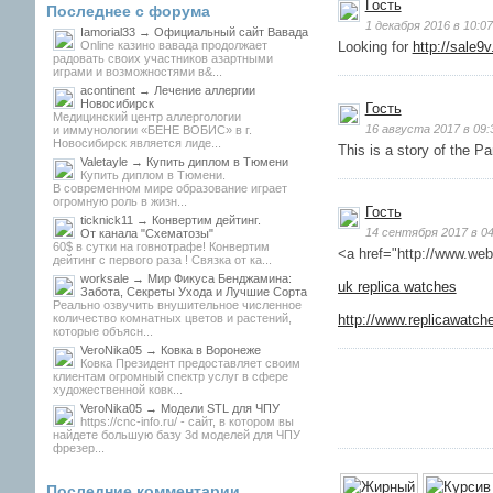
Гость
Последнее с форума
1 декабря 2016 в 10:07
Iamorial33 → Официальный сайт Вавада
Online казино вавада продолжает
Looking for
http://sale9
радовать своих участников азартными
играми и возможностями в&...
acontinent → Лечение аллергии
Новосибирск
Гость
Медицинский центр аллергологии
16 августа 2017 в 09:
и иммунологии «БЕНЕ ВОБИС» в г.
Новосибирск является лиде...
This is a story of the 
Valetayle → Купить диплом в Тюмени
Купить диплом в Тюмени.
В современном мире образование играет
огромную роль в жизн...
Гость
ticknick11 → Конвертим дейтинг.
14 сентября 2017 в 04
От канала "Схематозы"
60$ в сутки на говнотрафе! Конвертим
<a href="http://www.web
дейтинг с первого раза ! Связка от ка...
worksale → Мир Фикуса Бенджамина:
uk replica watches
Забота, Секреты Ухода и Лучшие Сорта
Реально озвучить внушительное численное
количество комнатных цветов и растений,
http://www.replicawatch
которые объясн...
VeroNika05 → Ковка в Воронеже
Ковка Президент предоставляет своим
клиентам огромный спектр услуг в сфере
художественной ковк...
VeroNika05 → Модели STL для ЧПУ
https://cnc-info.ru/ - сайт, в котором вы
найдете большую базу 3d моделей для ЧПУ
фрезер...
Последние комментарии