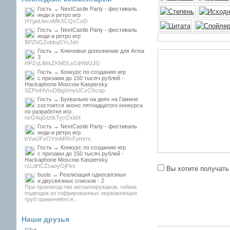
Гость → NextCastle Party - фестиваль
инди и ретро игр
HYgeLfecnMKXCQxCuO
Гость → NextCastle Party - фестиваль
инди и ретро игр
BPZhGZebbqSYcJdn
Гость → Ключевое дополнение для Arma
3
HPZqLlWsZKMDLsGiHWUJG
Гость → Конкурс по созданию игр
с призами до 150 тысяч рублей -
Hackaphone Moscow Kaspersky
SZPmHVrvDIbgVmyUCxCNcap
Гость → Буквально на днях на Гамине
состоится анонс пятнадцатого конкурса
по разработке игр.
nxOAqGtztkTycOxldX
Гость → NextCastle Party - фестиваль
инди и ретро игр
bYwUFxOYmARKrFpmrrs
Гость → Конкурс по созданию игр
с призами до 150 тысяч рублей -
Hackaphone Moscow Kaspersky
rzLdHCZsaoyOjFks
Вы хотите получать
buslo → Реализация односвязных
и двусвязных списков - 2
При производстве металлорукавов, гибких
подводок из гофрированных нержавеющих
труб применяются...
Наши друзья