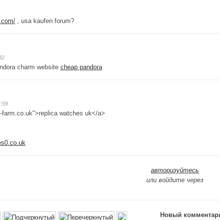
v.com/
, usa kaufen forum?
32
Pandora charm website
cheap pandora
:59
-farm.co.uk">replica watches uk</a>
es0.co.uk
авторизуйтесь
или войдите через
Новый комментар