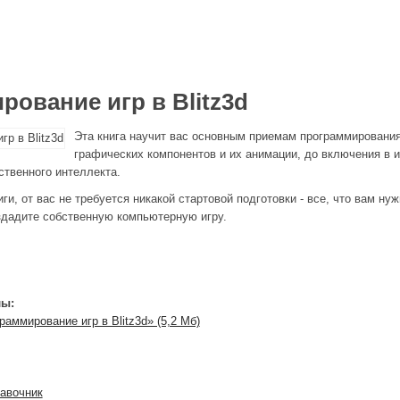
ование игр в Blitz3d
Эта книга научит вас основным приемам программирования
графических компонентов и их анимации, до включения в иг
ственного интеллекта.
ги, от вас не требуется никакой стартовой подготовки - все, что вам ну
здадите собственную компьютерную игру.
ы:
раммирование игр в Blitz3d» (5,2 Мб)
равочник