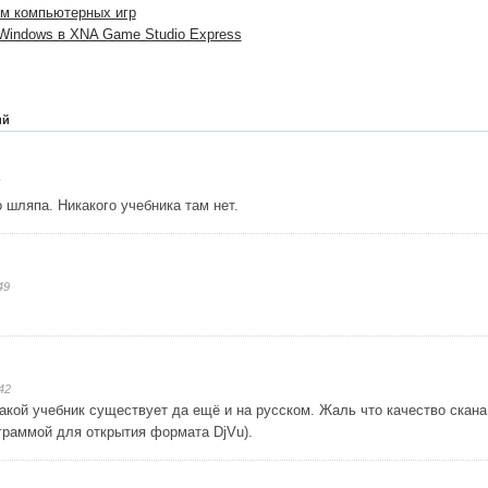
ем компьютерных игр
 Windows в XNA Game Studio Express
ий
о шляпа. Никакого учебника там нет.
49
42
акой учебник существует да ещё и на русском. Жаль что качество скан
граммой для открытия формата DjVu).