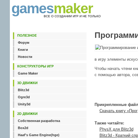
games
maker
ВСЕ О СОЗДАНИИ ИГР И НЕ ТОЛЬКО
Программир
ПОЛЕЗНОЕ
Форум
Книги
Новости
в игру элементы искус
КОНСТРУКТОРЫ ИГР
Чтобы начать чтени кни
Game Maker
с помощью автора, со
3D ДВИЖКИ
Blitz3d
Ogre3d
Unity3d
Прикрепленные файл
Скачать книгу «Прог
2D ДВИЖКИ
Собственная разработка
Также читайте:
Box2d
PhysX для Blitz3d
Haaf's Game Engine(hge)
Blitz3d - Краткий сп