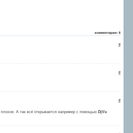
комментарии: 6
#
#
#
а плохое. А так всё открывается например с помощью
DjVu