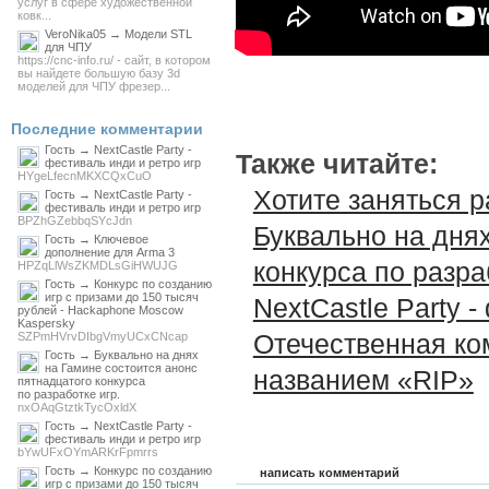
услуг в сфере художественной
ковк...
VeroNika05 → Модели STL
для ЧПУ
https://cnc-info.ru/ - сайт, в котором
вы найдете большую базу 3d
моделей для ЧПУ фрезер...
Последние комментарии
Гость → NextCastle Party -
Также читайте:
фестиваль инди и ретро игр
HYgeLfecnMKXCQxCuO
Хотите заняться р
Гость → NextCastle Party -
фестиваль инди и ретро игр
BPZhGZebbqSYcJdn
Буквально на днях
Гость → Ключевое
дополнение для Arma 3
конкурса по разра
HPZqLlWsZKMDLsGiHWUJG
Гость → Конкурс по созданию
игр с призами до 150 тысяч
NextCastle Party 
рублей - Hackaphone Moscow
Kaspersky
Отечественная ко
SZPmHVrvDIbgVmyUCxCNcap
Гость → Буквально на днях
на Гамине состоится анонс
названием «RIP»
пятнадцатого конкурса
по разработке игр.
nxOAqGtztkTycOxldX
Гость → NextCastle Party -
фестиваль инди и ретро игр
bYwUFxOYmARKrFpmrrs
Гость → Конкурс по созданию
написать комментарий
игр с призами до 150 тысяч