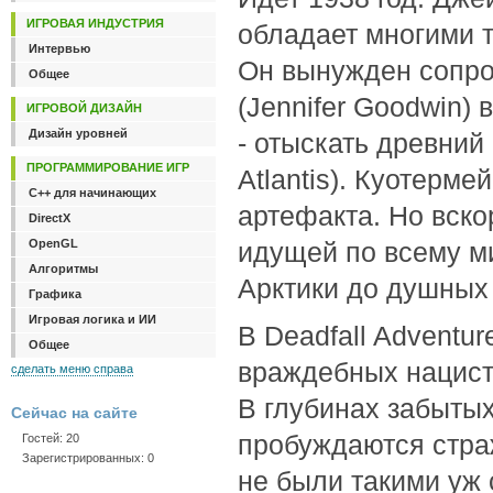
ИГРОВАЯ ИНДУСТРИЯ
обладает многими т
Интервью
Он вынужден сопро
Общее
(Jennifer Goodwin)
ИГРОВОЙ ДИЗАЙН
Дизайн уровней
- отыскать древний
ПРОГРАММИРОВАНИЕ ИГР
Atlantis). Куотерме
C++ для начинающих
артефакта. Но вско
DirectX
OpenGL
идущей по всему ми
Алгоритмы
Арктики до душных
Графика
Игровая логика и ИИ
В Deadfall Adventu
Общее
враждебных нацисто
сделать меню справа
В глубинах забытых
Сейчас на сайте
пробуждаются страж
Гостей: 20
Зарегистрированных: 0
не были такими уж 