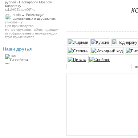
рублей - Hackaphone Moscow
Kaspersky
к
rzLdHCZsaoyOjFks
buslo → Реализация
односвязных и двусвязных
списков - 2
При производстве
металлорукавов, гибких подводок
из гофрированных нержавеющих
труб применяются...
Наши друзья
эл