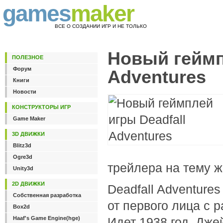
games
maker
ВСЕ О СОЗДАНИИ ИГР И НЕ ТОЛЬКО
Новый геймп
ПОЛЕЗНОЕ
Форум
Adventures
Книги
Новости
КОНСТРУКТОРЫ ИГР
Game Maker
3D ДВИЖКИ
Blitz3d
Ogre3d
трейлера на тему ж
Unity3d
2D ДВИЖКИ
Deadfall Adventure
Собственная разработка
от первого лица с 
Box2d
Haaf's Game Engine(hge)
Идет 1938 год. Дже