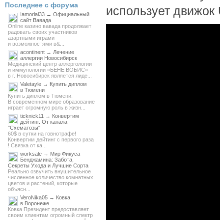
Последнее с форума
использует движок 
Iamorial33 → Официальный
сайт Вавада
Online казино вавада продолжает
радовать своих участников
азартными играми
и возможностями в&...
acontinent → Лечение
аллергии Новосибирск
Медицинский центр аллергологии
и иммунологии «БЕНЕ ВОБИС»
в г. Новосибирск является лиде...
Valetayle → Купить диплом
в Тюмени
Купить диплом в Тюмени.
В современном мире образование
играет огромную роль в жизн...
ticknick11 → Конвертим
дейтинг. От канала
"Схематозы"
60$ в сутки на говнотрафе!
Конвертим дейтинг с первого раза
! Связка от ка...
worksale → Мир Фикуса
Бенджамина: Забота,
Секреты Ухода и Лучшие Сорта
Реально озвучить внушительное
численное количество комнатных
цветов и растений, которые
объясн...
VeroNika05 → Ковка
в Воронеже
Ковка Президент предоставляет
своим клиентам огромный спектр